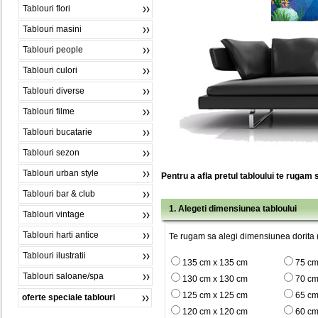
Tablouri flori
Tablouri masini
Tablouri people
Tablouri culori
Tablouri diverse
Tablouri filme
Tablouri bucatarie
Tablouri sezon
Tablouri urban style
Pentru a afla pretul tabloului te rugam 
Tablouri bar & club
1. Alegeti dimensiunea tabloului
Tablouri vintage
Tablouri harti antice
Te rugam sa alegi dimensiunea dorita (
Tablouri ilustratii
135 cm x 135 cm
75 cm
Tablouri saloane/spa
130 cm x 130 cm
70 cm
125 cm x 125 cm
65 cm
oferte speciale tablouri
120 cm x 120 cm
60 cm