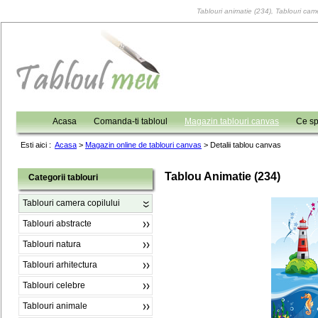
Tablouri animatie (234), Tablouri came
Acasa
Comanda-ti tabloul
Magazin tablouri canvas
Ce sp
Esti aici :
Acasa
>
Magazin online de tablouri canvas
>
Detalii tablou canvas
Tablou Animatie (234)
Categorii tablouri
Tablouri camera copilului
Tablouri abstracte
Tablouri natura
Tablouri arhitectura
Tablouri celebre
Tablouri animale