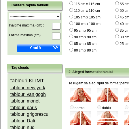
115 cm x 115 cm
55 cm
Cautare rapida tablouri
110 cm x 110 cm
50 cm
105 cm x 105 cm
45 cm
100 cm x 100 cm
40 cm
Inaltime maxima (cm) :
95 cm x 95 cm
35 cm
Latime maxima (cm) :
90 cm x 90 cm
30 cm
85 cm x 85 cm
25 cm
80 cm x 80 cm
Tag clouds
2. Alegeti formatul tabloului
tablouri KLIMT
Te rugam sa alegi tipul de format pentru
tablouri new york
tablouri van gogh
tablouri monet
tablouri paris
normal
dublu
tablouri grigorescu
tablouri Dali
tablouri nud