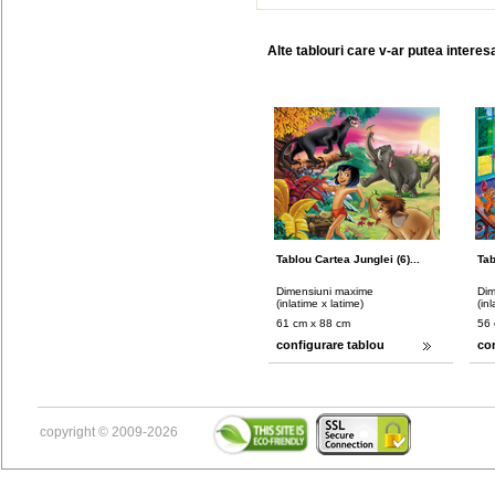
Alte tablouri care v-ar putea interes
Tablou Cartea Junglei (6)...
Tab
Dimensiuni maxime
Dim
(inlatime x latime)
(in
61 cm x 88 cm
56 
configurare tablou
co
copyright © 2009-2026