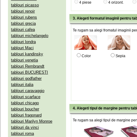
4 piese
4 orizont.
tablouri picasso
tablouri renoir
tablouri rubens
3. Alegeti formatul imaginii pentru tab
tablouri grecia
tablouri cafea
Te rugam sa alegi fromatul imaginii pen
tablouri michelangelo
tablouri londra
tablouri Maci
tablouri kandinsky
Color
Sepia
tablouri venetia
tablouri Rembrandt
tablouri BUCURESTI
tablouri godfather
tablouri italia
tablouri caravaggio
tablouri scarface
tablouri chicago
4. Alegeti tipul de margine pentru tab
tablouri boucher
tablouri fragonard
Te rugam sa alegi tipul de margine pent
tablouri Marilyn Monroe
tablouri da vinci
tablouri roma