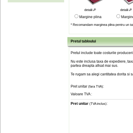
detalii
detalii
Margine plina
Margin
* Recomandam marginea plina pentru un tab
Pretul tabloului
Pretul include toate costurile produceri
Nu este inclusa taxa de expediere, taxa
partea dreapta afisat mai sus.
Te rugam sa alegi cantitatea dorita si 
Pret unitar
:
(fara TVA)
Valoare TVA
:
Pret unitar
:
(TVA inclus)