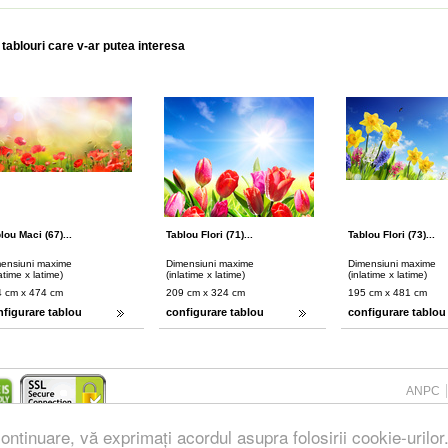
 tablouri care v-ar putea interesa
lou Maci (67)...
Tablou Flori (71)...
Tablou Flori (73)...
ensiuni maxime
Dimensiuni maxime
Dimensiuni maxime
latime x latime)
(inlatime x latime)
(inlatime x latime)
 cm x 474 cm
209 cm x 324 cm
195 cm x 481 cm
nfigurare tablou
configurare tablou
configurare tablou
ANPC
ontinuare, vă exprimați acordul asupra folosirii cookie-urilor