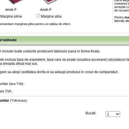
Daca aleg
creearea ta
armonie cu
detalii
detalii
de noi pen
Margine plina
Margine alba
Pentru
ma
laterale al
omandam marginea plina pentru un tablou de efect.
l tabloului
l include toate costurile producerii tabloului pana in forma finala
.
te inclusa taxa de expediere, taxa care se poate vizualiza accesand calculatorul ta
a dreapta afisat mai sus.
gam sa alegi cantitatea dorita si sa adaugi produsul in cosul de cumparaturi.
unitar
:
(fara TVA)
are TVA
:
unitar
:
(TVA inclus)
Bucati: