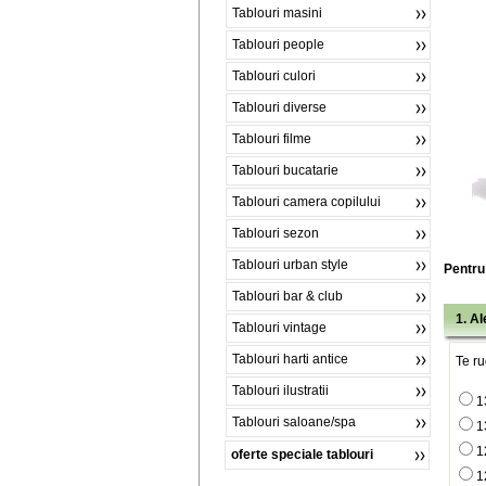
Tablouri masini
Tablouri people
Tablouri culori
Tablouri diverse
Tablouri filme
Tablouri bucatarie
Tablouri camera copilului
Tablouri sezon
Tablouri urban style
Pentru 
Tablouri bar & club
1. A
Tablouri vintage
Tablouri harti antice
Te ru
Tablouri ilustratii
1
Tablouri saloane/spa
1
1
oferte speciale tablouri
1