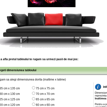
a afla pretul tabloului te rugam sa urmezi pasii de mai jos:
legeti dimensiunea tabloului
gam sa alegi dimensiunea dorita (inaltime x latime)
In
35 cm x 135 cm
75 cm x 75 cm
Dimensiunil
30 cm x 130 cm
70 cm x 70 cm
reprezinta
Inaltimea
25 cm x 125 cm
65 cm x 65 cm
Pentru a pa
20 cm x 120 cm
60 cm x 60 cm