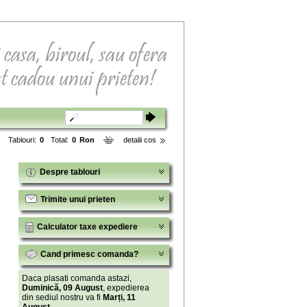
Tablouri:
0
Total:
0
Ron
detalii cos
Despre tablouri
Trimite unui prieten
Calculator taxe expediere
Cand primesc comanda?
Daca plasati comanda astazi,
Duminică, 09 August
, expedierea
din sediul nostru va fi
Marți, 11