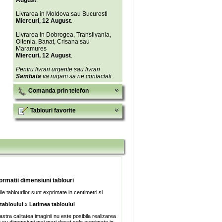
August
.
Livrarea in Moldova sau Bucuresti
Miercuri, 12 August
.
Livrarea in Dobrogea, Transilvania,
Oltenia, Banat, Crisana sau
Maramures
Miercuri, 12 August
.
Pentru livrari urgente sau livrari
Sambata
va rugam sa ne contactati.
Comanda prin telefon
Tablouri favorite
formatii dimensiuni tablouri
e tablourilor sunt exprimate in centimetri si
 tabloului
x
Latimea tabloului
stra calitatea imaginii nu este posibila realizarea