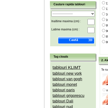
1
Cautare rapida tablouri
1
1
1
Inaltime maxima (cm) :
9
Latime maxima (cm) :
9
8
8
Tag clouds
2. Al
tablouri KLIMT
Te ru
tablouri new york
tablouri van gogh
tablouri monet
tablouri paris
n
tablouri grigorescu
tablouri Dali
tablouri nud