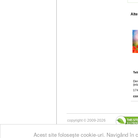
Alte
Tab
Dim
(in
174
co
copyright © 2009-2026
Acest site folosește cookie-uri. Navigând în c