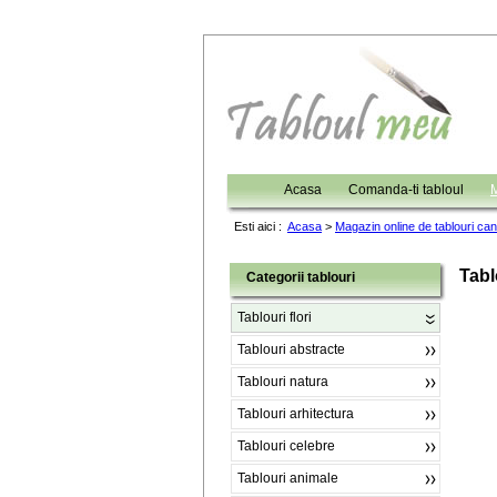
Acasa
Comanda-ti tabloul
M
Esti aici :
Acasa
>
Magazin online de tablouri ca
Tabl
Categorii tablouri
Tablouri flori
Tablouri abstracte
Tablouri natura
Tablouri arhitectura
Tablouri celebre
Tablouri animale