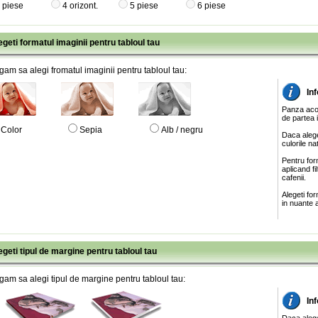
 piese
4 orizont.
5 piese
6 piese
egeti formatul imaginii pentru tabloul tau
gam sa alegi fromatul imaginii pentru tabloul tau:
In
Panza acop
de partea 
Color
Sepia
Alb / negru
Daca alege
culorile na
Pentru for
aplicand f
cafenii.
Alegeti fo
in nuante a
egeti tipul de margine pentru tabloul tau
gam sa alegi tipul de margine pentru tabloul tau:
In