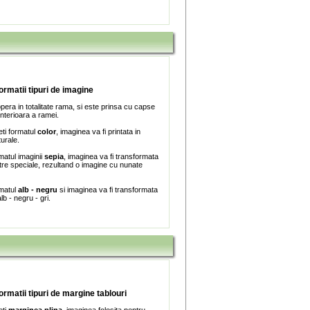
formatii tipuri de imagine
era in totalitate rama, si este prinsa cu capse
interioara a ramei.
ti formatul
color
, imaginea va fi printata in
turale.
matul imaginii
sepia
, imaginea va fi transformata
iltre speciale, rezultand o imagine cu nunate
rmatul
alb - negru
si imaginea va fi transformata
lb - negru - gri.
formatii tipuri de margine tablouri