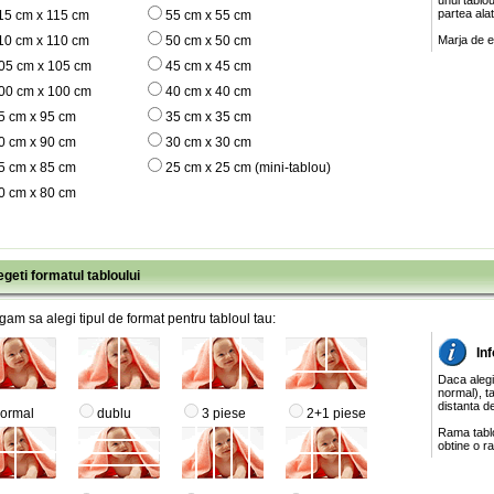
unui tablo
partea ala
15 cm x 115 cm
55 cm x 55 cm
10 cm x 110 cm
50 cm x 50 cm
Marja de e
05 cm x 105 cm
45 cm x 45 cm
00 cm x 100 cm
40 cm x 40 cm
5 cm x 95 cm
35 cm x 35 cm
0 cm x 90 cm
30 cm x 30 cm
5 cm x 85 cm
25 cm x 25 cm (mini-tablou)
0 cm x 80 cm
egeti formatul tabloului
gam sa alegi tipul de format pentru tabloul tau:
Inf
Daca alegi
normal), ta
distanta de
ormal
dublu
3 piese
2+1 piese
Rama tablo
obtine o ra