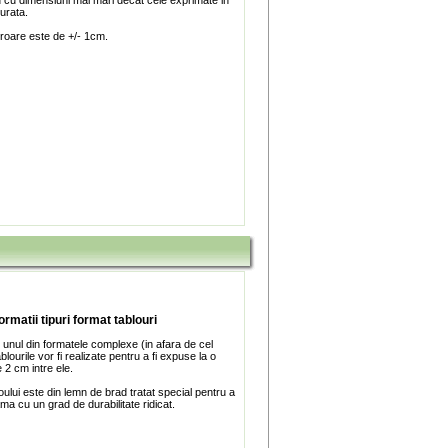
u cu dimensiuni mai mari decat cele exprimate in
turata.
roare este de +/- 1cm.
ormatii tipuri format tablouri
 unul din formatele complexe (in afara de cel
blourile vor fi realizate pentru a fi expuse la o
 2 cm intre ele.
ului este din lemn de brad tratat special pentru a
ma cu un grad de durabilitate ridicat.