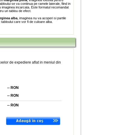
eti
marginea plina
, imaginea folosita pentru
bloului se va continua pe ramele laterale, fiind in
 imaginea incarcata. Este formatul recomandat
tru un tablou de efect.
rginea alba
, imaginea nu va acoperi si partile
e tabloului care vor fi de culoare alba.
xelor de expediere aflat in meniul din
--
RON
--
RON
--
RON