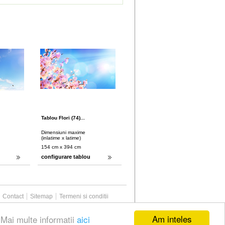
Tablou Flori (74)...
Dimensiuni maxime
(inlatime x latime)
154 cm x 394 cm
configurare tablou
Contact
Sitemap
Termeni si conditii
Am inteles
.Mai multe informatii
aici
Web Media Bacau
Powered By