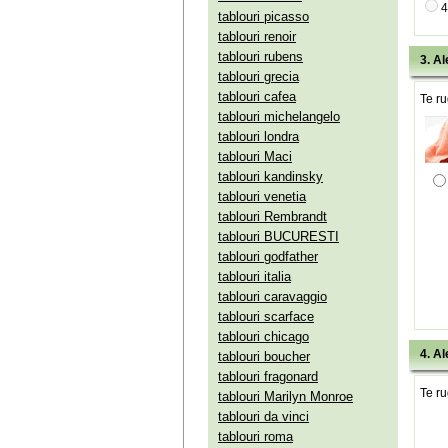
4
tablouri picasso
tablouri renoir
tablouri rubens
3. Al
tablouri grecia
tablouri cafea
Te ru
tablouri michelangelo
tablouri londra
tablouri Maci
tablouri kandinsky
tablouri venetia
tablouri Rembrandt
tablouri BUCURESTI
tablouri godfather
tablouri italia
tablouri caravaggio
tablouri scarface
tablouri chicago
4. Al
tablouri boucher
tablouri fragonard
Te ru
tablouri Marilyn Monroe
tablouri da vinci
tablouri roma