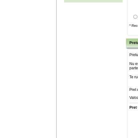
* Rec
Pretu
Pretu
Nu es
parte
Te ru
Pret 
Valo
Pret 