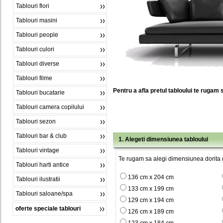
Tablouri flori
Tablouri masini
Tablouri people
Tablouri culori
Tablouri diverse
Tablouri filme
Pentru a afla pretul tabloului te rugam 
Tablouri bucatarie
Tablouri camera copilului
Tablouri sezon
Tablouri bar & club
1. Alegeti dimensiunea tabloului
Tablouri vintage
Te rugam sa alegi dimensiunea dorita (
Tablouri harti antice
136 cm x 204 cm
Tablouri ilustratii
133 cm x 199 cm
Tablouri saloane/spa
129 cm x 194 cm
oferte speciale tablouri
126 cm x 189 cm