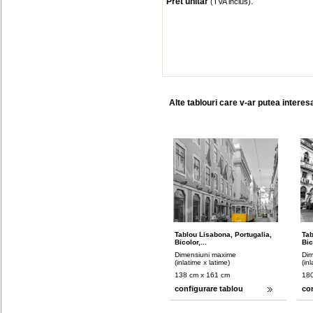
Pret unitar
:
(TVA inclus)
Alte tablouri care v-ar putea interes
Tablou Lisabona, Portugalia,
Tab
Bicolor,...
Bic
Dimensiuni maxime
Dim
(inlatime x latime)
(in
138 cm x 161 cm
180
configurare tablou
co