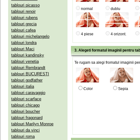
tablouri picasso
normal
dublu
tablouri renoir
tablouri rubens
tablouri grecia
tablouri cafea
4 piese
4 orizont.
tablouri michelangelo
tablouri londra
tablouri Maci
3. Alegeti formatul imaginii pentru tab
tablouri kandinsky
tablouri venetia
Te rugam sa alegi fromatul imaginii pen
tablouri Rembrandt
tablouri BUCURESTI
tablouri godfather
tablouri italia
Color
Sepia
tablouri caravaggio
tablouri scarface
tablouri chicago
tablouri boucher
tablouri fragonard
tablouri Marilyn Monroe
tablouri da vinci
tablouri roma