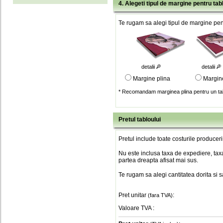
4. Alegeti tipul de margine pentru tab
Te rugam sa alegi tipul de margine pent
detalii
detalii
Margine plina
Margin
* Recomandam marginea plina pentru un tab
Pretul tabloului
Pretul include toate costurile produceri
Nu este inclusa taxa de expediere, taxa
partea dreapta afisat mai sus.
Te rugam sa alegi cantitatea dorita si 
Pret unitar
:
(fara TVA)
Valoare TVA
: