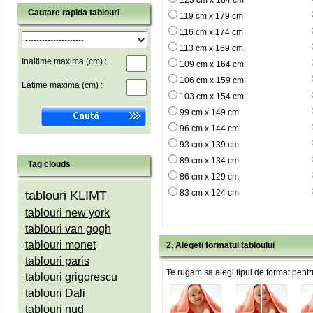
123 cm x 184 cm
Cautare rapida tablouri
119 cm x 179 cm
116 cm x 174 cm
113 cm x 169 cm
Inaltime maxima (cm) :
109 cm x 164 cm
106 cm x 159 cm
Latime maxima (cm) :
103 cm x 154 cm
99 cm x 149 cm
96 cm x 144 cm
93 cm x 139 cm
89 cm x 134 cm
Tag clouds
86 cm x 129 cm
83 cm x 124 cm
tablouri KLIMT
tablouri new york
tablouri van gogh
tablouri monet
2. Alegeti formatul tabloului
tablouri paris
Te rugam sa alegi tipul de format pentru
tablouri grigorescu
tablouri Dali
tablouri nud