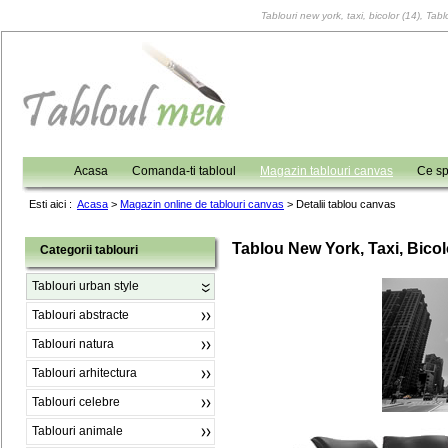
Tablouri new york, taxi, bicolor (14), Tabl
Acasa
Comanda-ti tabloul
Magazin tablouri canvas
Ce sp
Esti aici :
Acasa
>
Magazin online de tablouri canvas
>
Detalii tablou canvas
Tablou New York, Taxi, Bicol
Categorii tablouri
Tablouri urban style
Tablouri abstracte
Tablouri natura
Tablouri arhitectura
Tablouri celebre
Tablouri animale