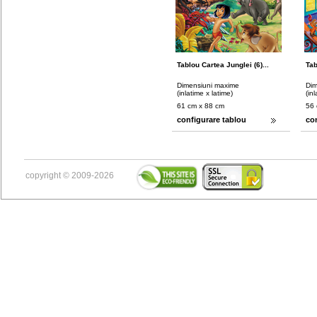
Tablou Cartea Junglei (6)...
Tab
Dimensiuni maxime
Dim
(inlatime x latime)
(in
61 cm x 88 cm
56 
configurare tablou
co
copyright © 2009-2026