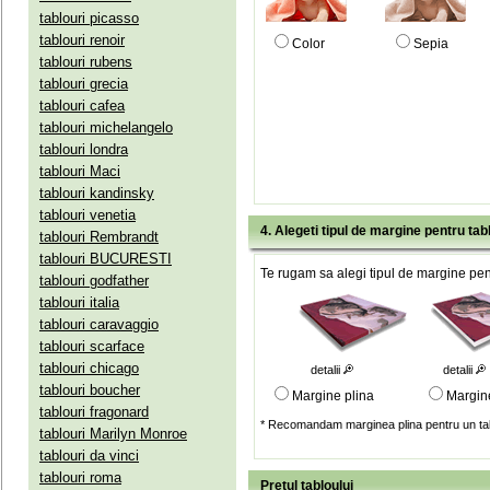
tablouri picasso
tablouri renoir
Color
Sepia
tablouri rubens
tablouri grecia
tablouri cafea
tablouri michelangelo
tablouri londra
tablouri Maci
tablouri kandinsky
tablouri venetia
4. Alegeti tipul de margine pentru tab
tablouri Rembrandt
tablouri BUCURESTI
Te rugam sa alegi tipul de margine pent
tablouri godfather
tablouri italia
tablouri caravaggio
tablouri scarface
tablouri chicago
detalii
detalii
tablouri boucher
Margine plina
Margin
tablouri fragonard
* Recomandam marginea plina pentru un tab
tablouri Marilyn Monroe
tablouri da vinci
tablouri roma
Pretul tabloului