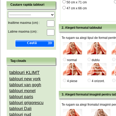
50 cm x 71 cm
Cautare rapida tablouri
47 cm x 66 cm
Inaltime maxima (cm) :
2. Alegeti formatul tabloului
Latime maxima (cm) :
Te rugam sa alegi tipul de format pentru
normal
dublu
Tag clouds
tablouri KLIMT
tablouri new york
4 piese
4 orizont.
tablouri van gogh
tablouri monet
3. Alegeti formatul imaginii pentru tab
tablouri paris
tablouri grigorescu
Te rugam sa alegi fromatul imaginii pen
tablouri Dali
tablouri nud