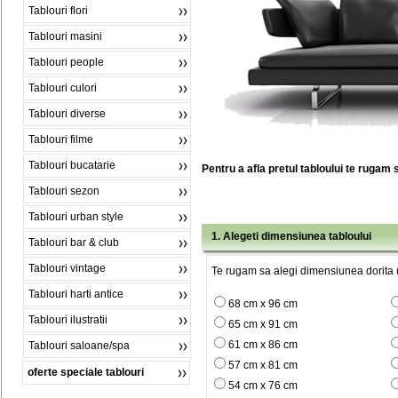
Tablouri flori
Tablouri masini
Tablouri people
Tablouri culori
Tablouri diverse
Tablouri filme
Tablouri bucatarie
Pentru a afla pretul tabloului te rugam 
Tablouri sezon
Tablouri urban style
1. Alegeti dimensiunea tabloului
Tablouri bar & club
Tablouri vintage
Te rugam sa alegi dimensiunea dorita (
Tablouri harti antice
68 cm x 96 cm
Tablouri ilustratii
65 cm x 91 cm
61 cm x 86 cm
Tablouri saloane/spa
57 cm x 81 cm
oferte speciale tablouri
54 cm x 76 cm