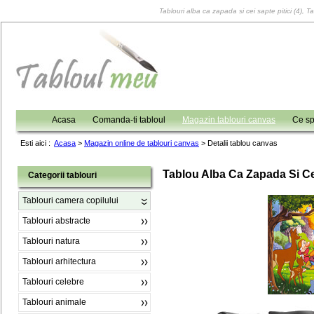
Tablouri alba ca zapada si cei sapte pitici (4), T
Acasa
Comanda-ti tabloul
Magazin tablouri canvas
Ce sp
Esti aici :
Acasa
>
Magazin online de tablouri canvas
>
Detalii tablou canvas
Tablou Alba Ca Zapada Si Cei
Categorii tablouri
Tablouri camera copilului
Tablouri abstracte
Tablouri natura
Tablouri arhitectura
Tablouri celebre
Tablouri animale