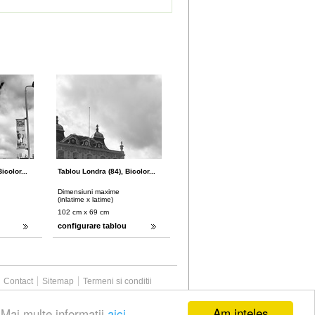
icolor...
Tablou Londra (84), Bicolor...
Dimensiuni maxime
(inlatime x latime)
102 cm x 69 cm
configurare tablou
Contact
Sitemap
Termeni si conditii
Am inteles
.Mai multe informatii
aici