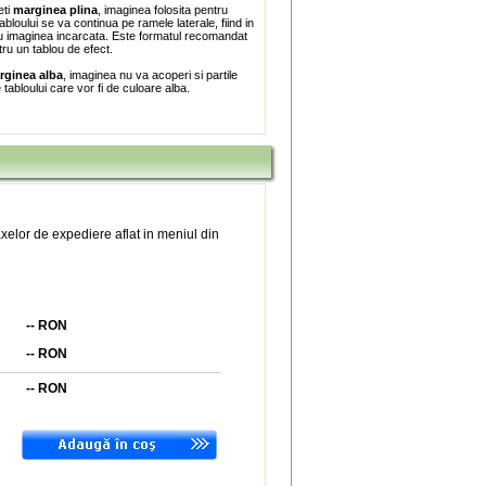
eti
marginea plina
, imaginea folosita pentru
bloului se va continua pe ramele laterale, fiind in
 imaginea incarcata. Este formatul recomandat
tru un tablou de efect.
rginea alba
, imaginea nu va acoperi si partile
e tabloului care vor fi de culoare alba.
xelor de expediere aflat in meniul din
--
RON
--
RON
--
RON