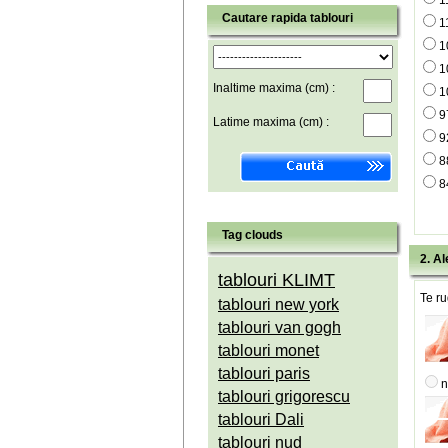
1
Cautare rapida tablouri
1
1
1
Inaltime maxima (cm) :
1
9
Latime maxima (cm) :
9
8
8
Tag clouds
2. Al
tablouri KLIMT
Te ru
tablouri new york
tablouri van gogh
tablouri monet
tablouri paris
n
tablouri grigorescu
tablouri Dali
tablouri nud