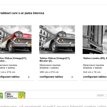
 tablouri care v-ar putea interesa
lou Oldcar,vintage(17),
Tablou Oldcar,vintage(17),
Tablou Londra (85), B
olor...
Bicolor (2)...
ensiuni maxime
Dimensiuni maxime
Dimensiuni maxime
latime x latime)
(inlatime x latime)
(inlatime x latime)
 cm x 274 cm
180 cm x 274 cm
114 cm x 74 cm
nfigurare tablou
configurare tablou
configurare tablou
ANPC
ontinuare, vă exprimați acordul asupra folosirii cookie-urilor