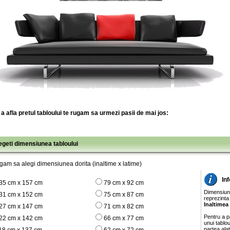
a afla pretul tabloului te rugam sa urmezi pasii de mai jos:
legeti dimensiunea tabloului
gam sa alegi dimensiunea dorita (inaltime x latime)
In
35 cm x 157 cm
79 cm x 92 cm
Dimensiunil
31 cm x 152 cm
75 cm x 87 cm
reprezinta
Inaltimea
27 cm x 147 cm
71 cm x 82 cm
Pentru a pa
22 cm x 142 cm
66 cm x 77 cm
unui tablo
partea ala