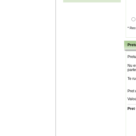
* Rec
Pretu
Pretu
Nu es
parte
Te ru
Pret 
Valo
Pret 