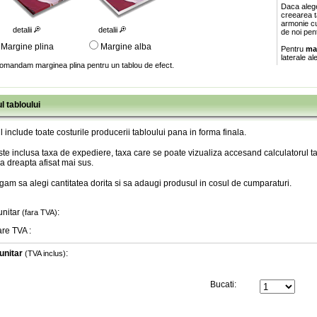
Daca aleg
creearea ta
armonie cu
detalii
detalii
de noi pen
Margine plina
Margine alba
Pentru
ma
laterale al
omandam marginea plina pentru un tablou de efect.
l tabloului
l include toate costurile producerii tabloului pana in forma finala
.
te inclusa taxa de expediere, taxa care se poate vizualiza accesand calculatorul ta
a dreapta afisat mai sus.
gam sa alegi cantitatea dorita si sa adaugi produsul in cosul de cumparaturi.
unitar
:
(fara TVA)
are TVA
:
unitar
:
(TVA inclus)
Bucati: