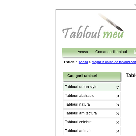
Ta
Acasa
Comanda-ti tabloul
M
Esti aici :
Acasa
>
Magazin online de tablouri ca
Tabl
Categorii tablouri
Tablouri urban style
Tablouri abstracte
Tablouri natura
Tablouri arhitectura
Tablouri celebre
Tablouri animale