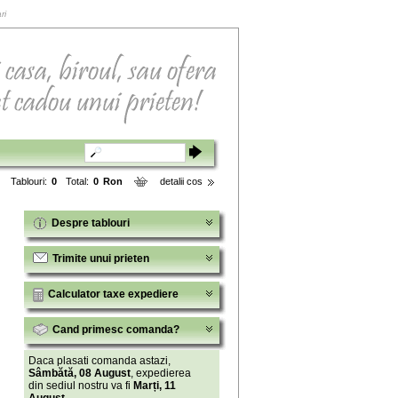
ri
Tablouri:
0
Total:
0
Ron
detalii cos
Despre tablouri
Trimite unui prieten
Calculator taxe expediere
Cand primesc comanda?
Daca plasati comanda astazi,
Sâmbătă, 08 August
, expedierea
din sediul nostru va fi
Marți, 11