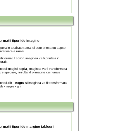
formatii tipuri de imagine
era in totalitate rama, si este prinsa cu capse
interioara a ramei.
ti formatul
color
, imaginea va fi printata in
turale.
matul imaginii
sepia
, imaginea va fi transformata
iltre speciale, rezultand o imagine cu nunate
rmatul
alb - negru
si imaginea va fi transformata
lb - negru - gri.
formatii tipuri de margine tablouri