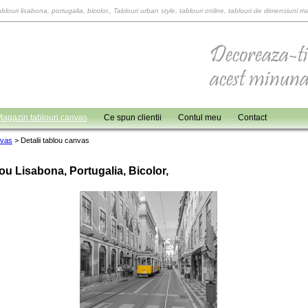
blouri lisabona, portugalia, bicolor,, Tablouri urban style, tablouri online, tablouri de dimensiuni ma
agazin tablouri canvas
Ce spun clientii
Contul meu
Contact
nvas
>
Detalii tablou canvas
ou Lisabona, Portugalia, Bicolor,