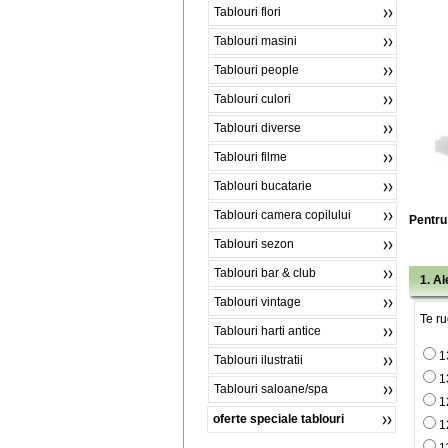
Tablouri flori
Tablouri masini
Tablouri people
Tablouri culori
Tablouri diverse
Tablouri filme
Tablouri bucatarie
Tablouri camera copilului
Pentru 
Tablouri sezon
Tablouri bar & club
1. A
Tablouri vintage
Te ru
Tablouri harti antice
1
Tablouri ilustratii
1
Tablouri saloane/spa
1
oferte speciale tablouri
1