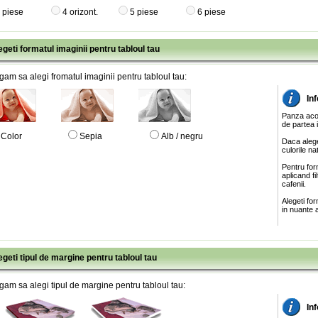
 piese
4 orizont.
5 piese
6 piese
egeti formatul imaginii pentru tabloul tau
gam sa alegi fromatul imaginii pentru tabloul tau:
In
Panza acop
de partea 
Color
Sepia
Alb / negru
Daca alege
culorile na
Pentru for
aplicand f
cafenii.
Alegeti fo
in nuante a
egeti tipul de margine pentru tabloul tau
gam sa alegi tipul de margine pentru tabloul tau:
In