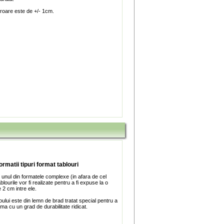
roare este de +/- 1cm.
ormatii tipuri format tablouri
 unul din formatele complexe (in afara de cel
blourile vor fi realizate pentru a fi expuse la o
 2 cm intre ele.
ului este din lemn de brad tratat special pentru a
ma cu un grad de durabilitate ridicat.