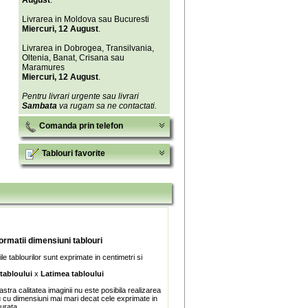
August
.
Livrarea in Moldova sau Bucuresti
Miercuri, 12 August
.
Livrarea in Dobrogea, Transilvania,
Oltenia, Banat, Crisana sau
Maramures
Miercuri, 12 August
.
Pentru livrari urgente sau livrari
Sambata
va rugam sa ne contactati.
Comanda prin telefon
Tablouri favorite
formatii dimensiuni tablouri
e tablourilor sunt exprimate in centimetri si
 tabloului
x
Latimea tabloului
stra calitatea imaginii nu este posibila realizarea
u cu dimensiuni mai mari decat cele exprimate in
turata.