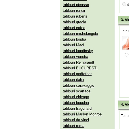
tablouri picasso
4
tablouri renoir
tablouri rubens
3. Al
tablouri grecia
tablouri cafea
Te ru
tablouri michelangelo
tablouri londra
tablouri Maci
tablouri kandinsky
tablouri venetia
tablouri Rembrandt
tablouri BUCURESTI
tablouri godfather
tablouri italia
tablouri caravaggio
tablouri scarface
tablouri chicago
tablouri boucher
4. Al
tablouri fragonard
tablouri Marilyn Monroe
Te ru
tablouri da vinci
tablouri roma