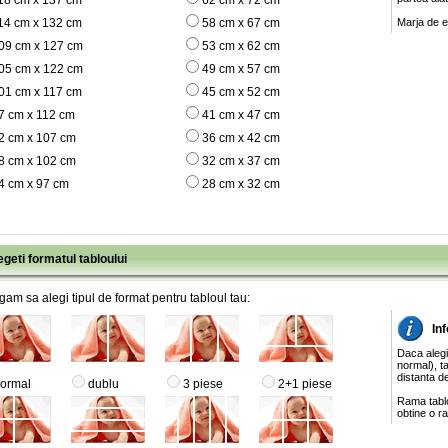
18 cm x 137 cm
62 cm x 72 cm
14 cm x 132 cm
58 cm x 67 cm
Marja de e
09 cm x 127 cm
53 cm x 62 cm
05 cm x 122 cm
49 cm x 57 cm
01 cm x 117 cm
45 cm x 52 cm
7 cm x 112 cm
41 cm x 47 cm
2 cm x 107 cm
36 cm x 42 cm
8 cm x 102 cm
32 cm x 37 cm
4 cm x 97 cm
28 cm x 32 cm
egeti formatul tabloului
gam sa alegi tipul de format pentru tabloul tau:
Inf
Daca alegi
normal), ta
distanta de
ormal
dublu
3 piese
2+1 piese
Rama tablo
obtine o ra