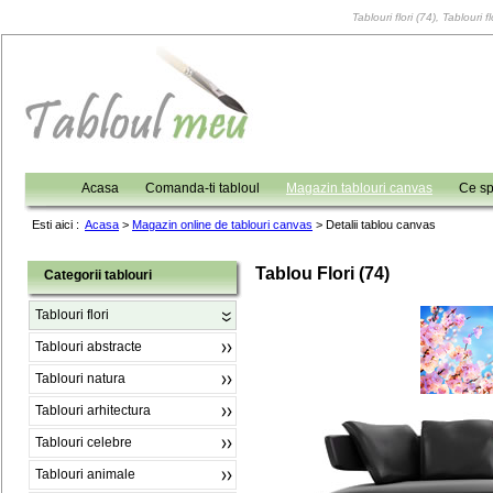
Tablouri flori (74), Tablouri 
Acasa
Comanda-ti tabloul
Magazin tablouri canvas
Ce sp
Esti aici :
Acasa
>
Magazin online de tablouri canvas
>
Detalii tablou canvas
Tablou Flori (74)
Categorii tablouri
Tablouri flori
Tablouri abstracte
Tablouri natura
Tablouri arhitectura
Tablouri celebre
Tablouri animale