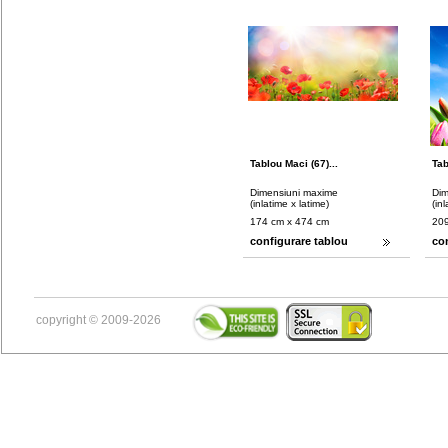
Tablou Maci (67)...
Tab
Dimensiuni maxime
Dim
(inlatime x latime)
(in
174 cm x 474 cm
209
configurare tablou
co
copyright © 2009-2026