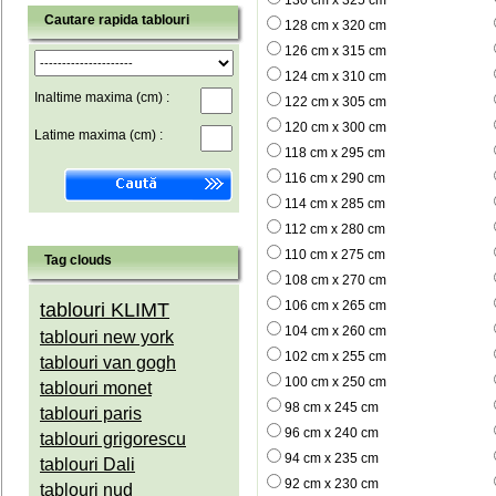
130 cm x 325 cm
Cautare rapida tablouri
128 cm x 320 cm
126 cm x 315 cm
124 cm x 310 cm
Inaltime maxima (cm) :
122 cm x 305 cm
120 cm x 300 cm
Latime maxima (cm) :
118 cm x 295 cm
116 cm x 290 cm
114 cm x 285 cm
112 cm x 280 cm
110 cm x 275 cm
Tag clouds
108 cm x 270 cm
106 cm x 265 cm
tablouri KLIMT
104 cm x 260 cm
tablouri new york
102 cm x 255 cm
tablouri van gogh
100 cm x 250 cm
tablouri monet
98 cm x 245 cm
tablouri paris
96 cm x 240 cm
tablouri grigorescu
94 cm x 235 cm
tablouri Dali
92 cm x 230 cm
tablouri nud