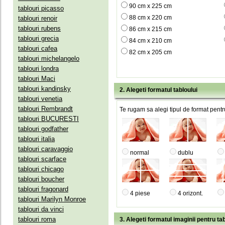
90 cm x 225 cm
tablouri picasso
88 cm x 220 cm
tablouri renoir
tablouri rubens
86 cm x 215 cm
tablouri grecia
84 cm x 210 cm
tablouri cafea
82 cm x 205 cm
tablouri michelangelo
tablouri londra
tablouri Maci
tablouri kandinsky
2. Alegeti formatul tabloului
tablouri venetia
tablouri Rembrandt
Te rugam sa alegi tipul de format pentru
tablouri BUCURESTI
tablouri godfather
tablouri italia
tablouri caravaggio
normal
dublu
tablouri scarface
tablouri chicago
tablouri boucher
tablouri fragonard
4 piese
4 orizont.
tablouri Marilyn Monroe
tablouri da vinci
tablouri roma
3. Alegeti formatul imaginii pentru tab