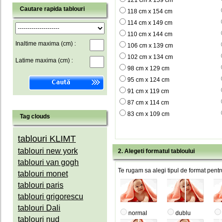
121 cm x 159 cm
Cautare rapida tablouri
118 cm x 154 cm
114 cm x 149 cm
110 cm x 144 cm
Inaltime maxima (cm) :
106 cm x 139 cm
102 cm x 134 cm
Latime maxima (cm) :
98 cm x 129 cm
95 cm x 124 cm
91 cm x 119 cm
87 cm x 114 cm
83 cm x 109 cm
Tag clouds
tablouri KLIMT
tablouri new york
2. Alegeti formatul tabloului
tablouri van gogh
Te rugam sa alegi tipul de format pentru
tablouri monet
tablouri paris
tablouri grigorescu
tablouri Dali
normal
dublu
tablouri nud