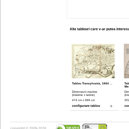
Alte tablouri care v-ar putea interes
Tablou Transylvania, 1664 ...
Ta
Wes
Dimensiuni maxime
Dim
(inlatime x latime)
(in
474 cm x 689 cm
352
configurare tablou
co
copyright © 2009-2026