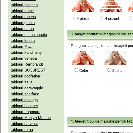
tablouri picasso
tablouri renoir
tablouri rubens
4 piese
4 orizont.
tablouri grecia
tablouri cafea
3. Alegeti formatul imaginii pentru tab
tablouri michelangelo
tablouri londra
Te rugam sa alegi fromatul imaginii pen
tablouri Maci
tablouri kandinsky
tablouri venetia
tablouri Rembrandt
tablouri BUCURESTI
Color
Sepia
tablouri godfather
tablouri italia
tablouri caravaggio
tablouri scarface
tablouri chicago
tablouri boucher
tablouri fragonard
tablouri Marilyn Monroe
4. Alegeti tipul de margine pentru tab
tablouri da vinci
tablouri roma