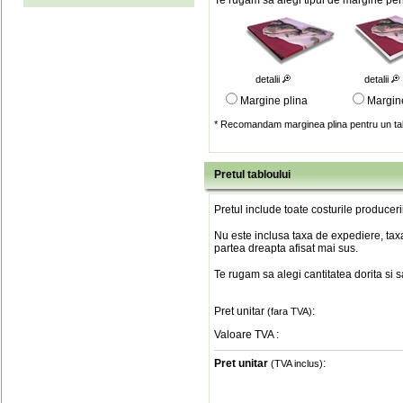
Te rugam sa alegi tipul de margine pent
detalii
detalii
Margine plina
Margin
* Recomandam marginea plina pentru un tab
Pretul tabloului
Pretul include toate costurile produceri
Nu este inclusa taxa de expediere, taxa
partea dreapta afisat mai sus.
Te rugam sa alegi cantitatea dorita si 
Pret unitar
:
(fara TVA)
Valoare TVA
:
Pret unitar
:
(TVA inclus)