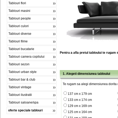
Tablouri flori
Tablouri masini
Tablouri people
Tablouri culori
Tablouri diverse
Tablouri filme
Tablouri bucatarie
Pentru a afla pretul tabloului te rugam 
Tablouri camera copilului
Tablouri sezon
Tablouri urban style
1. Alegeti dimensiunea tabloului
Tablouri bar & club
Te rugam sa alegi dimensiunea dorita (
Tablouri vintage
137 cm x 179 cm
Tablouri ilustratii
133 cm x 174 cm
Tablouri saloane/spa
129 cm x 169 cm
oferte speciale tablouri
125 cm x 164 cm