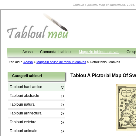
Tablouri a pictorial map of switzerland, 1936, 
Acasa
Comanda-ti tabloul
Magazin tablouri canvas
Ce sp
Esti aici :
Acasa
>
Magazin online de tablouri canvas
>
Detalii tablou canvas
Tablou A Pictorial Map Of Sw
Categorii tablouri
Tablouri harti antice
Tablouri abstracte
Tablouri natura
Tablouri arhitectura
Tablouri celebre
Tablouri animale