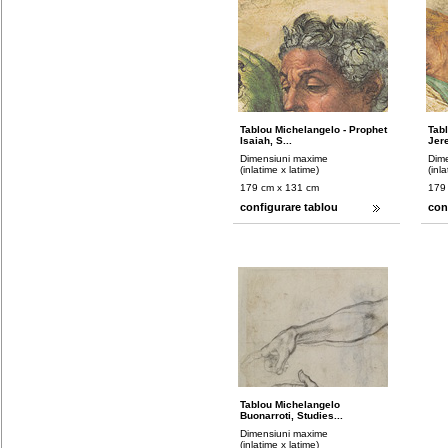
Tablou Michelangelo - Prophet
Tab
Isaiah, S...
Jere
Dimensiuni maxime
Dim
(inlatime x latime)
(inl
179 cm x 131 cm
179
configurare tablou
con
Tablou Michelangelo
Buonarroti, Studies...
Dimensiuni maxime
(inlatime x latime)