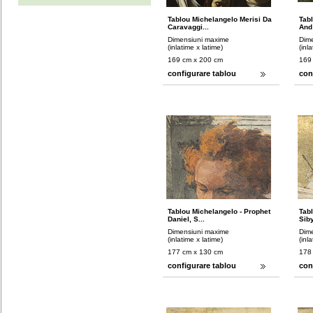
Tablou Michelangelo Merisi Da
Tab
Caravaggi...
And
Dimensiuni maxime
Dim
(inlatime x latime)
(inl
169 cm x 200 cm
169
configurare tablou
con
Tablou Michelangelo - Prophet
Tab
Daniel, S...
Siby
Dimensiuni maxime
Dim
(inlatime x latime)
(inl
177 cm x 130 cm
178
configurare tablou
con