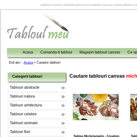
tablouri canvas michelangelo,personalizate,canvas,online,tablouri m
Acasa
Comanda-ti tabloul
Magazin tablouri canvas
Ce sp
Esti aici :
Acasa
>
Cautare tablouri
Cautare tablouri canvas
mich
Categorii tablouri
Tablouri abstracte
Tablouri natura
Tablouri arhitectura
Tablouri celebre
Tablouri animale
Tablouri flori
Tablou Michelangelo - Creation
Tab