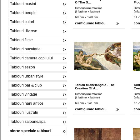
Of The S...
Floo
Tablouri masini
Dimensiuni maxime
Dim
(inlatime x latime)
(inl
Tablouri people
60 cm x 140 cm
61 
Tablouri culori
configurare tablou
con
Tablouri diverse
Tablouri filme
Tablouri bucatarie
Tablouri camera copilului
Tablouri sezon
Tablouri urban style
Tablouri bar & club
Tablou Michelangelo - The
Tab
Creation Of A...
Crea
Tablouri vintage
Dimensiuni maxime
Dim
(inlatime x latime)
(inl
Tablouri harti antice
63 cm x 141 cm
66 
configurare tablou
con
Tablouri ilustratii
Tablouri saloane/spa
oferte speciale tablouri