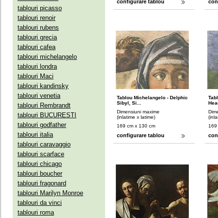
configurare tablou
con
tablouri picasso
tablouri renoir
tablouri rubens
tablouri grecia
tablouri cafea
tablouri michelangelo
tablouri londra
tablouri Maci
tablouri kandinsky
tablouri venetia
Tablou Michelangelo - Delphic
Tab
Sibyl, Si...
Hea
tablouri Rembrandt
Dimensiuni maxime
Dim
tablouri BUCURESTI
(inlatime x latime)
(inl
tablouri godfather
169 cm x 130 cm
169
tablouri italia
configurare tablou
con
tablouri caravaggio
tablouri scarface
tablouri chicago
tablouri boucher
tablouri fragonard
tablouri Marilyn Monroe
tablouri da vinci
tablouri roma