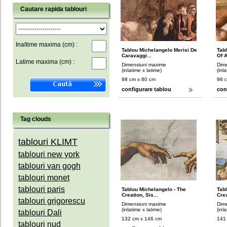
Cautare rapida tablouri
Inaltime maxima (cm) :
Tablou Michelangelo Merisi De
Tabl
Caravaggi...
Of A
Latime maxima (cm) :
Dimensiuni maxime
Dim
(inlatime x latime)
(inl
98 cm x 80 cm
98 
configurare tablou
con
Tag clouds
tablouri KLIMT
tablouri new york
tablouri van gogh
tablouri monet
tablouri paris
Tablou Michelangelo - The
Tab
Creation, Sis...
Crea
tablouri grigorescu
Dimensiuni maxime
Dim
(inlatime x latime)
(inl
tablouri Dali
132 cm x 146 cm
141
tablouri nud