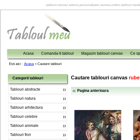
tablouri canvas rubens,personalizate,canvas,online,tablouri mode
Acasa
Comanda-ti tabloul
Magazin tablouri canvas
Ce sp
Esti aici :
Acasa
>
Cautare tablouri
Cautare tablouri canvas
rube
Categorii tablouri
Tablouri abstracte
Pagina anterioara
Tablouri natura
Tablouri arhitectura
Tablouri celebre
Tablouri animale
Tablouri flori