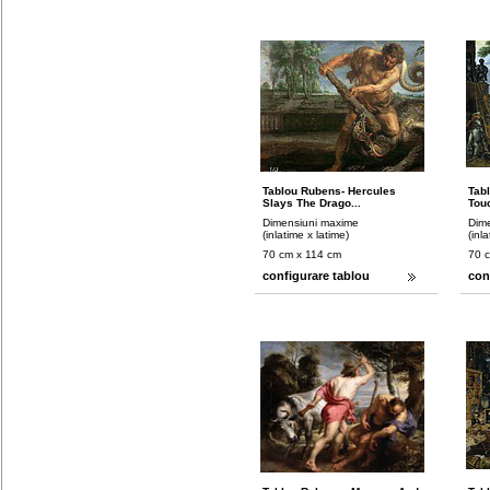
Tablou Rubens- Hercules
Tab
Slays The Drago...
Touc
Dimensiuni maxime
Dim
(inlatime x latime)
(inl
70 cm x 114 cm
70 
configurare tablou
con