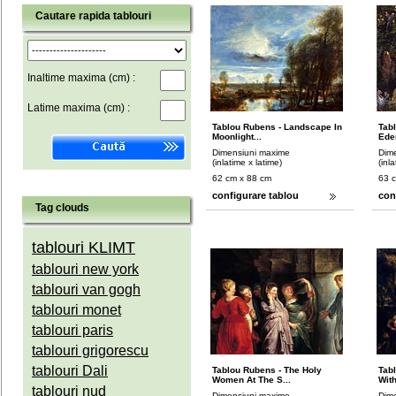
Cautare rapida tablouri
Inaltime maxima (cm) :
Latime maxima (cm) :
Tablou Rubens - Landscape In
Tab
Moonlight...
Eden
Dimensiuni maxime
Dim
(inlatime x latime)
(inl
62 cm x 88 cm
63 
configurare tablou
con
Tag clouds
tablouri KLIMT
tablouri new york
tablouri van gogh
tablouri monet
tablouri paris
tablouri grigorescu
tablouri Dali
Tablou Rubens - The Holy
Tab
Women At The S...
With
tablouri nud
Dimensiuni maxime
Dim