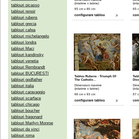
(inlatime x latime)
(inl
tablouri picasso
65 cm x 80 cm
65 
tablouri renoir
configurare tablou
con
tablouri rubens
tablouri grecia
tablouri cafea
tablouri michelangelo
tablouri londra
tablouri Maci
tablouri kandinsky
tablouri venetia
tablouri Rembrandt
tablouri BUCURESTI
Tablou Rubens - Triumph Of
Tab
tablouri godfather
The Catholic...
Disc
tablouri italia
Dimensiuni maxime
Dim
(inlatime x latime)
(inl
tablouri caravaggio
66 cm x 93 cm
67 
tablouri scarface
configurare tablou
con
tablouri chicago
tablouri boucher
tablouri fragonard
tablouri Marilyn Monroe
tablouri da vinci
tablouri roma