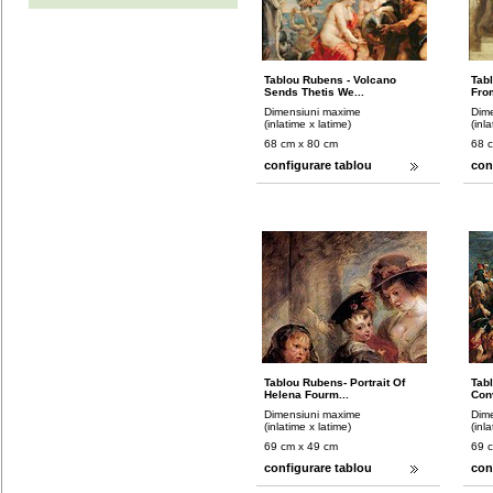
Tablou Rubens - Volcano
Tab
Sends Thetis We...
From
Dimensiuni maxime
Dim
(inlatime x latime)
(inl
68 cm x 80 cm
68 
configurare tablou
con
Tablou Rubens- Portrait Of
Tab
Helena Fourm...
Conv
Dimensiuni maxime
Dim
(inlatime x latime)
(inl
69 cm x 49 cm
69 
configurare tablou
con