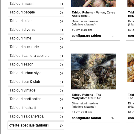
Tablouri masini
Tablouri people
Tablou Rubens - Venus, Ceres
Tab
And Seleni...
Retu
Tablouri culori
Dimensiuni maxime
Dim
(inlatime x latime)
(inl
Tablouri diverse
60 cm x 45 cm
60 
configurare tablou
con
Tablouri filme
Tablouri bucatarie
Tablouri camera copilului
Tablouri sezon
Tablouri urban style
Tablouri bar & club
Tablouri vintage
Tablou Rubens - The
Tab
Martyrdom Of St. Ur...
The 
Tablouri harti antice
Dimensiuni maxime
Dim
(inlatime x latime)
(inl
Tablouri ilustratii
61 cm x 80 cm
61 
Tablouri saloane/spa
configurare tablou
con
oferte speciale tablouri