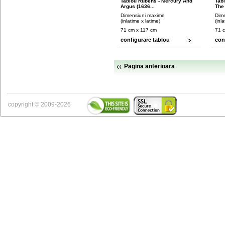
Tablou Rubens - Mercury And
Tab
Argus (1636...
The 
Dimensiuni maxime
Dim
(inlatime x latime)
(inl
71 cm x 117 cm
71 
configurare tablou
con
Pagina anterioara
copyright © 2009-2026