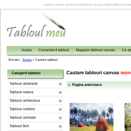
tablouri canvas monet,personalizate,canvas,online,tablouri moder
Acasa
Comanda-ti tabloul
Magazin tablouri canvas
Ce sp
Esti aici :
Acasa
>
Cautare tablouri
Cautare tablouri canvas
mon
Categorii tablouri
Tablouri abstracte
Pagina anterioara
Tablouri natura
Tablouri arhitectura
Tablouri celebre
Tablouri animale
Tablouri flori