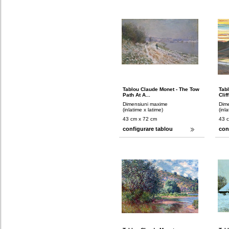
Tablou Claude Monet - The Tow
Tabl
Path At A...
Cliff
Dimensiuni maxime
Dim
(inlatime x latime)
(inl
43 cm x 72 cm
43 
configurare tablou
con