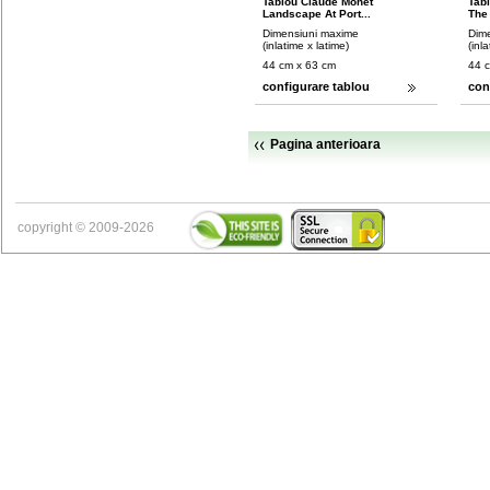
Tablou Claude Monet
Tab
Landscape At Port...
The 
Dimensiuni maxime
Dim
(inlatime x latime)
(inl
44 cm x 63 cm
44 
configurare tablou
con
Pagina anterioara
copyright © 2009-2026