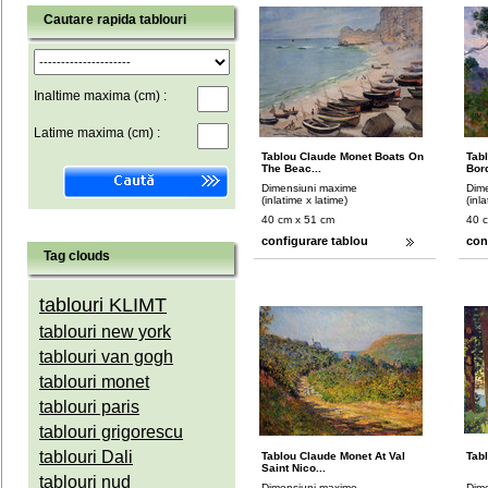
Cautare rapida tablouri
Inaltime maxima (cm) :
Latime maxima (cm) :
Tablou Claude Monet Boats On
Tab
The Beac...
Bord
Dimensiuni maxime
Dim
(inlatime x latime)
(inl
40 cm x 51 cm
40 
configurare tablou
con
Tag clouds
tablouri KLIMT
tablouri new york
tablouri van gogh
tablouri monet
tablouri paris
tablouri grigorescu
tablouri Dali
Tablou Claude Monet At Val
Tabl
Saint Nico...
tablouri nud
Dimensiuni maxime
Dim