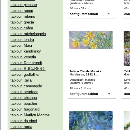
(inlatime x latime)
(inl
tablouri picasso
40 cm x 51 cm
40 
tablouri renoir
configurare tablou
con
tablouri rubens
tablouri grecia
tablouri cafea
tablouri michelangelo
tablouri londra
tablouri Maci
tablouri kandinsky
tablouri venetia
tablouri Rembrandt
tablouri BUCURESTI
Tablou Claude Monet -
Tab
tablouri godfather
Narcisses, 1882 8...
Gart
tablouri italia
Dimensiuni maxime
Dim
(inlatime x latime)
(inl
tablouri caravaggio
40 cm x 100 cm
41 
tablouri scarface
configurare tablou
con
tablouri chicago
tablouri boucher
tablouri fragonard
tablouri Marilyn Monroe
tablouri da vinci
tablouri roma