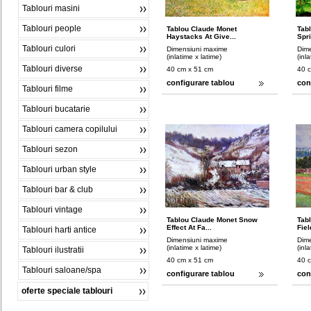
Tablouri masini
Tablouri people
Tablou Claude Monet
Tab
Haystacks At Give...
Spri
Tablouri culori
Dimensiuni maxime
Dim
(inlatime x latime)
(inl
Tablouri diverse
40 cm x 51 cm
40 
configurare tablou
con
Tablouri filme
Tablouri bucatarie
Tablouri camera copilului
Tablouri sezon
Tablouri urban style
Tablouri bar & club
Tablouri vintage
Tablou Claude Monet Snow
Tab
Effect At Fa...
Fiel
Tablouri harti antice
Dimensiuni maxime
Dim
(inlatime x latime)
(inl
Tablouri ilustratii
40 cm x 51 cm
40 
Tablouri saloane/spa
configurare tablou
con
oferte speciale tablouri