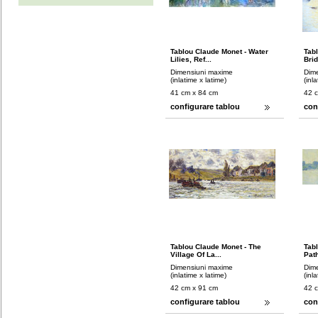
Tablou Claude Monet - Water
Tab
Lilies, Ref...
Brid
Dimensiuni maxime
Dim
(inlatime x latime)
(inl
41 cm x 84 cm
42 
configurare tablou
con
Tablou Claude Monet - The
Tab
Village Of La...
Path
Dimensiuni maxime
Dim
(inlatime x latime)
(inl
42 cm x 91 cm
42 
configurare tablou
con