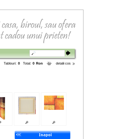
Tablouri:
0
Total:
0
Ron
detalii cos