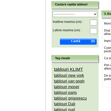
Cautare rapida tablouri
3. Ex
Inaltime maxima (cm) :
Monit
Latime maxima (cm) :
Deşi 
afise
Impri
Cyan(
pentr
Tag clouds
Ca si
Prin 
tablouri KLIMT
difer
tablouri new york
De a
galbe
tablouri van gogh
tablouri monet
tablouri paris
tablouri grigorescu
tablouri Dali
tablouri nud