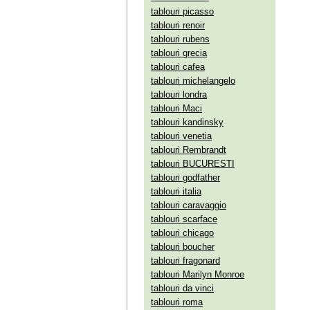
tablouri picasso
tablouri renoir
tablouri rubens
tablouri grecia
tablouri cafea
tablouri michelangelo
tablouri londra
tablouri Maci
tablouri kandinsky
tablouri venetia
tablouri Rembrandt
tablouri BUCURESTI
tablouri godfather
tablouri italia
tablouri caravaggio
tablouri scarface
tablouri chicago
tablouri boucher
tablouri fragonard
tablouri Marilyn Monroe
tablouri da vinci
tablouri roma