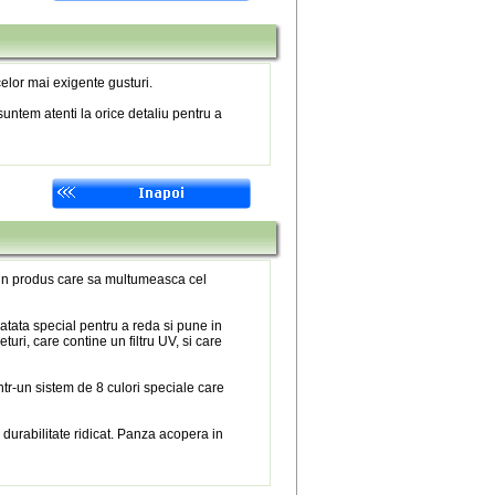
elor mai exigente gusturi.
untem atenti la orice detaliu pentru a
 un produs care sa multumeasca cel
atata special pentru a reda si pune in
eturi, care contine un filtru UV, si care
tr-un sistem de 8 culori speciale care
 durabilitate ridicat. Panza acopera in