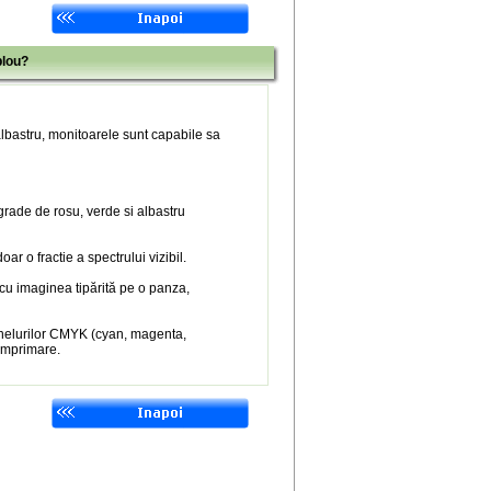
blou?
 albastru, monitoarele sunt capabile sa
 grade de rosu, verde si albastru
r o fractie a spectrului vizibil.
 cu imaginea tipărită pe o panza,
nelurilor CMYK (cyan, magenta,
 imprimare.