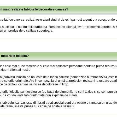
m sunt realizate tablourile decorative canvas?
re tablou canvas realizat este atent studiat de echipa nostra pentru a corespunde c
a succesului nostru este
calitatea
. Respectam clientul, livram comenzile prompt si s
eri un produs de o calitate superioara.
e materiale folosim?
es cele mai bune materiale si cele mai calificate persoane pentru a putea realiza
xigent client al nostru.
 (canvas) folosita de noi este de o inalta calitate (compozitie bumbac 95%), este tr
re culorile originale. Are in compozitia ei un strat protector, rezistent la usoare zgari
ce ca tabloul canvas sa nu se decoloreze in timp.
lurile folosite sunt ecologice (pe baza de pigment), nu sunt toxice si se compun din
una vor da viata tablourilor tale prin explozia de culori.
l tabloului canvas este din brad tratat special pentru a obtine o rama cu un grad de
itate rama, si este prinsa cu capse pe spatele sasiului.