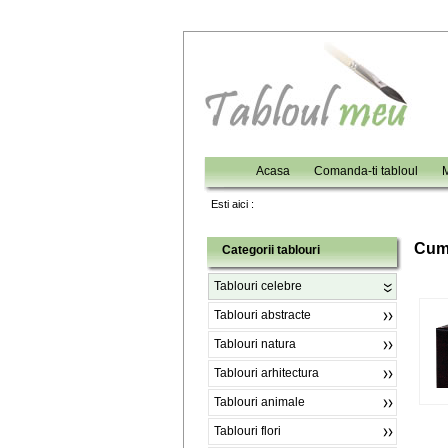
Acasa
Comanda-ti tabloul
M
Esti aici :
C
um
Categorii tablouri
Tablouri celebre
Tablouri abstracte
Tablouri natura
Tablouri arhitectura
Tablouri animale
Tablouri flori