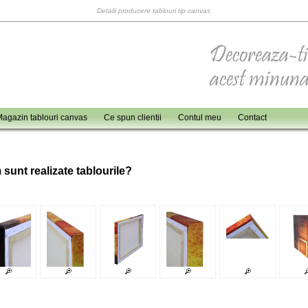
Detalii producere tablouri tip canvas
agazin tablouri canvas
Ce spun clientii
Contul meu
Contact
 sunt realizate tablourile?