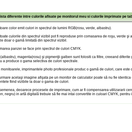
ista diferente intre culorile afisate pe monitorul meu si culorile imprimate pe ta
oare color emit culori in spectrul de lumini RGB(rosu, verde, albastru).
toate culorile din spectrul vizibil pot fi reproduse prin comasarea de roşu, verde şi
ze doar o gamă limitată din spectrul vizibil.
marea panzei se face prin spectrul de culori CMYK.
albastru), magenta(rosu) şi pigmenţii galben sunt folositi ca filtre, creeand diferite
u a produce o gama selectiva de culori spectrale.
 monitoarele, imprimantele photo profesionale produc o gamă de culori, care este doa
urmare acelaşi imagine afişata pe un monitor de calculator poate să nu fie identica
entele fiind vizibile la doar o gama de culori.
semenea, deoarece procesele de imprimare, cum ar fi compensarea utilizararii cer
n, negru) in artă digitală trebuie să fie mai intai convertite in culoari CMYK, pentru