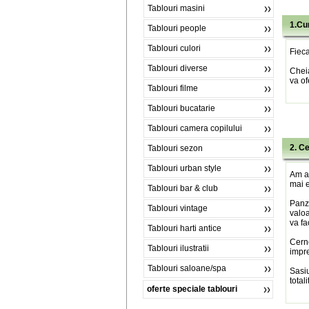
Tablouri masini
1.Cu
Tablouri people
Tablouri culori
Fieca
Tablouri diverse
Chei
va of
Tablouri filme
Tablouri bucatarie
Tablouri camera copilului
2. C
Tablouri sezon
Tablouri urban style
Am al
mai e
Tablouri bar & club
Panza
Tablouri vintage
valoa
va fa
Tablouri harti antice
Cerne
Tablouri ilustratii
impre
Tablouri saloane/spa
Sasiu
total
oferte speciale tablouri