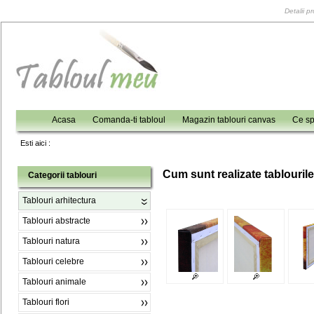
Detalii p
Acasa
Comanda-ti tabloul
Magazin tablouri canvas
Ce sp
Esti aici :
C
um sunt realizate tablouril
Categorii tablouri
Tablouri arhitectura
Tablouri abstracte
Tablouri natura
Tablouri celebre
Tablouri animale
Tablouri flori