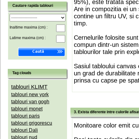
95%), este tratata speci
Cautare rapida tablouri
Are in compozitia ei un 
contine un filtru UV, si
timp.
Inaltime maxima (cm) :
Cernelurile folosite sun
Latime maxima (cm) :
compun dintr-un sistem 
tablourilor tale prin expl
Sasiul tabloului canvas 
un grad de durabilitate 
Tag clouds
prinsa cu capse pe spate
tablouri KLIMT
tablouri new york
tablouri van gogh
tablouri monet
3. Exista diferente intre culorile afi
tablouri paris
tablouri grigorescu
Monitoare color emit cul
tablouri Dali
tablouri nud