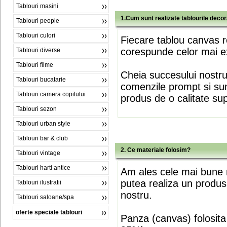
Tablouri masini
1.Cum sunt realizate tablourile deco
Tablouri people
Tablouri culori
Fiecare tablou canvas r
corespunde celor mai ex
Tablouri diverse
Tablouri filme
Cheia succesului nostr
Tablouri bucatarie
comenzile prompt si sunt
Tablouri camera copilului
produs de o calitate su
Tablouri sezon
Tablouri urban style
Tablouri bar & club
2. Ce materiale folosim?
Tablouri vintage
Tablouri harti antice
Am ales cele mai bune m
putea realiza un produs
Tablouri ilustratii
nostru.
Tablouri saloane/spa
oferte speciale tablouri
Panza (canvas) folosita