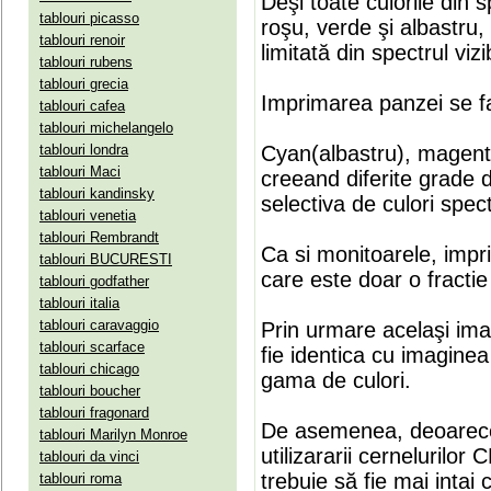
Deşi toate culorile din 
tablouri picasso
roşu, verde şi albastru
tablouri renoir
limitată din spectrul vizib
tablouri rubens
tablouri grecia
Imprimarea panzei se fa
tablouri cafea
tablouri michelangelo
tablouri londra
Cyan(albastru), magenta(
tablouri Maci
creeand diferite grade 
tablouri kandinsky
selectiva de culori spect
tablouri venetia
tablouri Rembrandt
Ca si monitoarele, impr
tablouri BUCURESTI
care este doar o fractie 
tablouri godfather
tablouri italia
tablouri caravaggio
Prin urmare acelaşi ima
tablouri scarface
fie identica cu imaginea 
tablouri chicago
gama de culori.
tablouri boucher
tablouri fragonard
De asemenea, deoarece
tablouri Marilyn Monroe
utilizararii cernelurilo
tablouri da vinci
trebuie să fie mai intai
tablouri roma