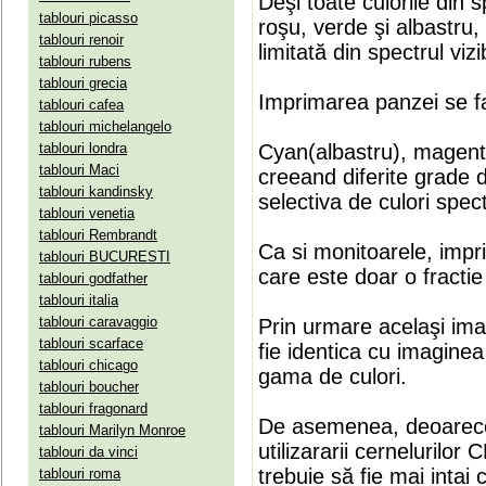
Deşi toate culorile din 
tablouri picasso
roşu, verde şi albastru
tablouri renoir
limitată din spectrul vizib
tablouri rubens
tablouri grecia
Imprimarea panzei se fa
tablouri cafea
tablouri michelangelo
tablouri londra
Cyan(albastru), magenta(
tablouri Maci
creeand diferite grade 
tablouri kandinsky
selectiva de culori spect
tablouri venetia
tablouri Rembrandt
Ca si monitoarele, impr
tablouri BUCURESTI
care este doar o fractie 
tablouri godfather
tablouri italia
tablouri caravaggio
Prin urmare acelaşi ima
tablouri scarface
fie identica cu imaginea 
tablouri chicago
gama de culori.
tablouri boucher
tablouri fragonard
De asemenea, deoarece
tablouri Marilyn Monroe
utilizararii cernelurilo
tablouri da vinci
trebuie să fie mai intai
tablouri roma