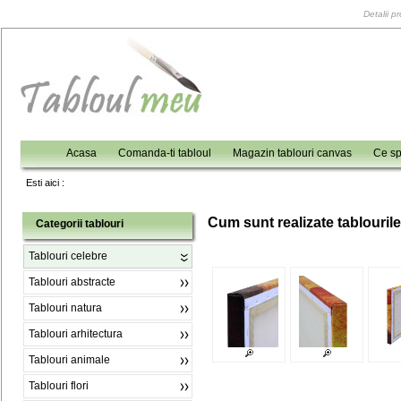
Detalii p
Acasa
Comanda-ti tabloul
Magazin tablouri canvas
Ce sp
Esti aici :
C
um sunt realizate tablouril
Categorii tablouri
Tablouri celebre
Tablouri abstracte
Tablouri natura
Tablouri arhitectura
Tablouri animale
Tablouri flori