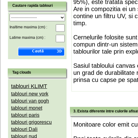
95%), este tratata speci
Cautare rapida tablouri
Are in compozitia ei un 
contine un filtru UV, si
timp.
Inaltime maxima (cm) :
Cernelurile folosite sun
Latime maxima (cm) :
compun dintr-un sistem 
tablourilor tale prin expl
Sasiul tabloului canvas 
un grad de durabilitate 
Tag clouds
prinsa cu capse pe spate
tablouri KLIMT
tablouri new york
tablouri van gogh
tablouri monet
3. Exista diferente intre culorile afi
tablouri paris
tablouri grigorescu
Monitoare color emit cul
tablouri Dali
tablouri nud