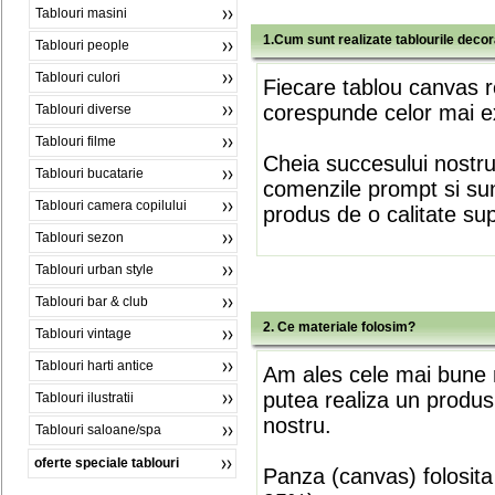
Tablouri masini
1.Cum sunt realizate tablourile deco
Tablouri people
Tablouri culori
Fiecare tablou canvas r
corespunde celor mai ex
Tablouri diverse
Tablouri filme
Cheia succesului nostr
Tablouri bucatarie
comenzile prompt si sunt
Tablouri camera copilului
produs de o calitate su
Tablouri sezon
Tablouri urban style
Tablouri bar & club
2. Ce materiale folosim?
Tablouri vintage
Tablouri harti antice
Am ales cele mai bune m
putea realiza un produs
Tablouri ilustratii
nostru.
Tablouri saloane/spa
oferte speciale tablouri
Panza (canvas) folosita