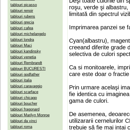
Deşi toate culorile din 
tablouri picasso
roşu, verde şi albastru
tablouri renoir
limitată din spectrul vizib
tablouri rubens
tablouri grecia
Imprimarea panzei se fa
tablouri cafea
tablouri michelangelo
tablouri londra
Cyan(albastru), magenta(
tablouri Maci
creeand diferite grade 
tablouri kandinsky
selectiva de culori spect
tablouri venetia
tablouri Rembrandt
Ca si monitoarele, impr
tablouri BUCURESTI
care este doar o fractie 
tablouri godfather
tablouri italia
tablouri caravaggio
Prin urmare acelaşi ima
tablouri scarface
fie identica cu imaginea 
tablouri chicago
gama de culori.
tablouri boucher
tablouri fragonard
De asemenea, deoarece
tablouri Marilyn Monroe
utilizararii cernelurilo
tablouri da vinci
trebuie să fie mai intai
tablouri roma