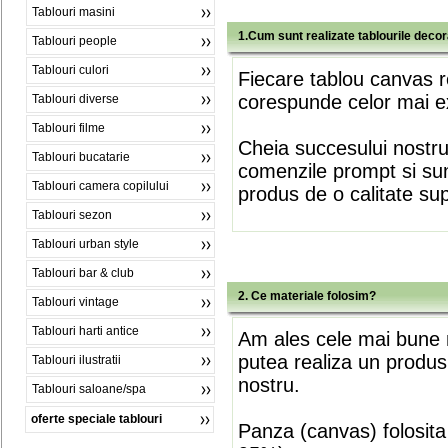
Tablouri masini
1.Cum sunt realizate tablourile deco
Tablouri people
Tablouri culori
Fiecare tablou canvas r
corespunde celor mai ex
Tablouri diverse
Tablouri filme
Cheia succesului nostr
Tablouri bucatarie
comenzile prompt si sunt
Tablouri camera copilului
produs de o calitate su
Tablouri sezon
Tablouri urban style
Tablouri bar & club
2. Ce materiale folosim?
Tablouri vintage
Tablouri harti antice
Am ales cele mai bune m
putea realiza un produs
Tablouri ilustratii
nostru.
Tablouri saloane/spa
oferte speciale tablouri
Panza (canvas) folosita