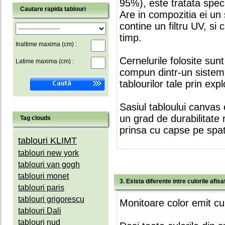
95%), este tratata speci
Cautare rapida tablouri
Are in compozitia ei un 
contine un filtru UV, si
timp.
Inaltime maxima (cm) :
Cernelurile folosite sun
Latime maxima (cm) :
compun dintr-un sistem 
tablourilor tale prin expl
Sasiul tabloului canvas 
un grad de durabilitate 
Tag clouds
prinsa cu capse pe spate
tablouri KLIMT
tablouri new york
tablouri van gogh
tablouri monet
3. Exista diferente intre culorile afi
tablouri paris
tablouri grigorescu
Monitoare color emit cul
tablouri Dali
tablouri nud