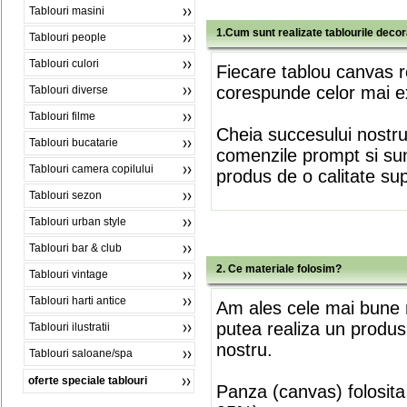
Tablouri masini
1.Cum sunt realizate tablourile deco
Tablouri people
Tablouri culori
Fiecare tablou canvas r
corespunde celor mai ex
Tablouri diverse
Tablouri filme
Cheia succesului nostr
Tablouri bucatarie
comenzile prompt si sunt
Tablouri camera copilului
produs de o calitate su
Tablouri sezon
Tablouri urban style
Tablouri bar & club
2. Ce materiale folosim?
Tablouri vintage
Tablouri harti antice
Am ales cele mai bune m
putea realiza un produs
Tablouri ilustratii
nostru.
Tablouri saloane/spa
oferte speciale tablouri
Panza (canvas) folosita