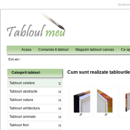
Detalii p
Acasa
Comanda-ti tabloul
Magazin tablouri canvas
Ce sp
Esti aici :
C
um sunt realizate tablouril
Categorii tablouri
Tablouri celebre
Tablouri abstracte
Tablouri natura
Tablouri arhitectura
Tablouri animale
Tablouri flori