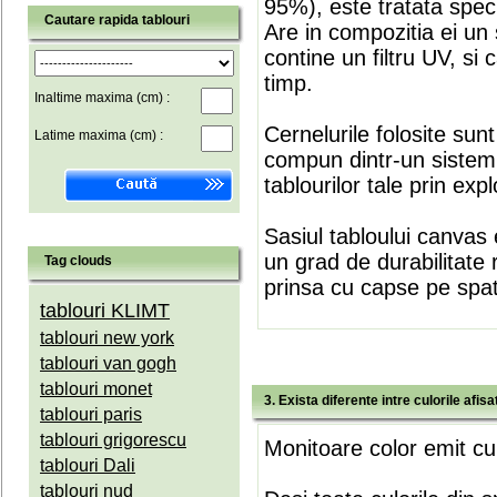
95%), este tratata speci
Cautare rapida tablouri
Are in compozitia ei un 
contine un filtru UV, si
timp.
Inaltime maxima (cm) :
Cernelurile folosite sun
Latime maxima (cm) :
compun dintr-un sistem 
tablourilor tale prin expl
Sasiul tabloului canvas 
un grad de durabilitate 
Tag clouds
prinsa cu capse pe spate
tablouri KLIMT
tablouri new york
tablouri van gogh
tablouri monet
3. Exista diferente intre culorile afi
tablouri paris
tablouri grigorescu
Monitoare color emit cul
tablouri Dali
tablouri nud