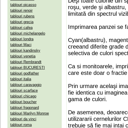
Deşi toate culorile din 
tablouri picasso
roşu, verde şi albastru
tablouri renoir
limitată din spectrul vizib
tablouri rubens
tablouri grecia
Imprimarea panzei se fa
tablouri cafea
tablouri michelangelo
tablouri londra
Cyan(albastru), magenta(
tablouri Maci
creeand diferite grade 
tablouri kandinsky
selectiva de culori spect
tablouri venetia
tablouri Rembrandt
Ca si monitoarele, impr
tablouri BUCURESTI
care este doar o fractie 
tablouri godfather
tablouri italia
tablouri caravaggio
Prin urmare acelaşi ima
tablouri scarface
fie identica cu imaginea 
tablouri chicago
gama de culori.
tablouri boucher
tablouri fragonard
De asemenea, deoarece
tablouri Marilyn Monroe
utilizararii cernelurilo
tablouri da vinci
trebuie să fie mai intai
tablouri roma