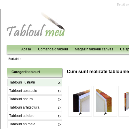
Detalii p
Acasa
Comanda-ti tabloul
Magazin tablouri canvas
Ce sp
Esti aici :
C
um sunt realizate tablouril
Categorii tablouri
Tablouri ilustratii
Tablouri abstracte
Tablouri natura
Tablouri arhitectura
Tablouri celebre
Tablouri animale