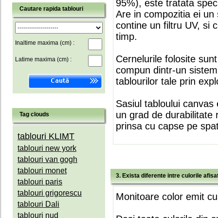
95%), este tratata speci
Cautare rapida tablouri
Are in compozitia ei un 
contine un filtru UV, si
timp.
Inaltime maxima (cm) :
Cernelurile folosite sun
Latime maxima (cm) :
compun dintr-un sistem 
tablourilor tale prin expl
Sasiul tabloului canvas 
un grad de durabilitate 
Tag clouds
prinsa cu capse pe spate
tablouri KLIMT
tablouri new york
tablouri van gogh
tablouri monet
3. Exista diferente intre culorile afi
tablouri paris
tablouri grigorescu
Monitoare color emit cul
tablouri Dali
tablouri nud