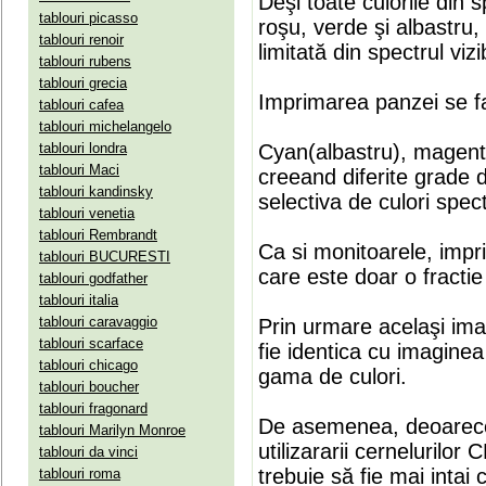
Deşi toate culorile din 
tablouri picasso
roşu, verde şi albastru
tablouri renoir
limitată din spectrul vizib
tablouri rubens
tablouri grecia
Imprimarea panzei se fa
tablouri cafea
tablouri michelangelo
tablouri londra
Cyan(albastru), magenta(
tablouri Maci
creeand diferite grade 
tablouri kandinsky
selectiva de culori spect
tablouri venetia
tablouri Rembrandt
Ca si monitoarele, impr
tablouri BUCURESTI
care este doar o fractie 
tablouri godfather
tablouri italia
tablouri caravaggio
Prin urmare acelaşi ima
tablouri scarface
fie identica cu imaginea 
tablouri chicago
gama de culori.
tablouri boucher
tablouri fragonard
De asemenea, deoarece
tablouri Marilyn Monroe
utilizararii cernelurilo
tablouri da vinci
trebuie să fie mai intai
tablouri roma