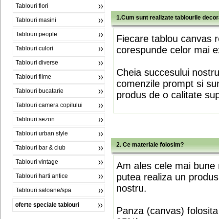
Tablouri flori
1.Cum sunt realizate tablourile deco
Tablouri masini
Tablouri people
Fiecare tablou canvas r
corespunde celor mai ex
Tablouri culori
Tablouri diverse
Cheia succesului nostr
Tablouri filme
comenzile prompt si sunt
Tablouri bucatarie
produs de o calitate su
Tablouri camera copilului
Tablouri sezon
Tablouri urban style
2. Ce materiale folosim?
Tablouri bar & club
Tablouri vintage
Am ales cele mai bune m
putea realiza un produs
Tablouri harti antice
nostru.
Tablouri saloane/spa
oferte speciale tablouri
Panza (canvas) folosita