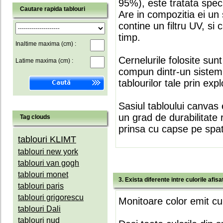
95%), este tratata speci
Cautare rapida tablouri
Are in compozitia ei un 
contine un filtru UV, si
timp.
Inaltime maxima (cm) :
Cernelurile folosite sun
Latime maxima (cm) :
compun dintr-un sistem 
tablourilor tale prin expl
Sasiul tabloului canvas 
un grad de durabilitate 
Tag clouds
prinsa cu capse pe spate
tablouri KLIMT
tablouri new york
tablouri van gogh
tablouri monet
3. Exista diferente intre culorile afi
tablouri paris
tablouri grigorescu
Monitoare color emit cul
tablouri Dali
tablouri nud