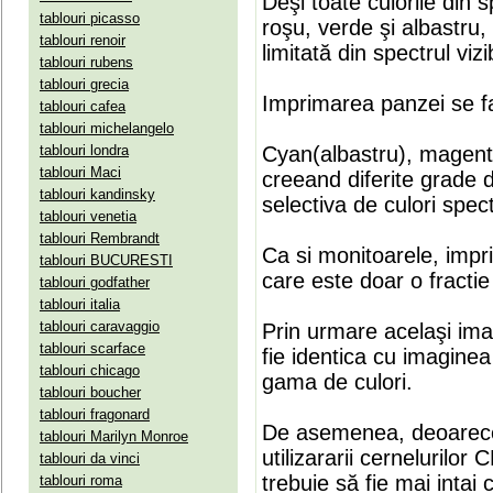
Deşi toate culorile din 
tablouri picasso
roşu, verde şi albastru
tablouri renoir
limitată din spectrul vizib
tablouri rubens
tablouri grecia
Imprimarea panzei se fa
tablouri cafea
tablouri michelangelo
tablouri londra
Cyan(albastru), magenta(
tablouri Maci
creeand diferite grade 
tablouri kandinsky
selectiva de culori spect
tablouri venetia
tablouri Rembrandt
Ca si monitoarele, impr
tablouri BUCURESTI
care este doar o fractie 
tablouri godfather
tablouri italia
tablouri caravaggio
Prin urmare acelaşi ima
tablouri scarface
fie identica cu imaginea 
tablouri chicago
gama de culori.
tablouri boucher
tablouri fragonard
De asemenea, deoarece
tablouri Marilyn Monroe
utilizararii cernelurilo
tablouri da vinci
trebuie să fie mai intai
tablouri roma