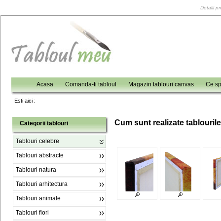
Detalii p
Acasa
Comanda-ti tabloul
Magazin tablouri canvas
Ce sp
Esti aici :
C
um sunt realizate tablouril
Categorii tablouri
Tablouri celebre
Tablouri abstracte
Tablouri natura
Tablouri arhitectura
Tablouri animale
Tablouri flori