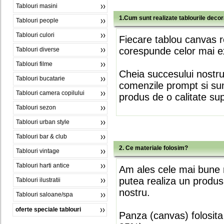
Tablouri masini
1.Cum sunt realizate tablourile deco
Tablouri people
Tablouri culori
Fiecare tablou canvas r
corespunde celor mai ex
Tablouri diverse
Tablouri filme
Cheia succesului nostr
Tablouri bucatarie
comenzile prompt si sunt
Tablouri camera copilului
produs de o calitate su
Tablouri sezon
Tablouri urban style
Tablouri bar & club
2. Ce materiale folosim?
Tablouri vintage
Tablouri harti antice
Am ales cele mai bune m
putea realiza un produs
Tablouri ilustratii
nostru.
Tablouri saloane/spa
oferte speciale tablouri
Panza (canvas) folosita