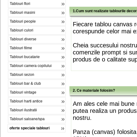
Tablouri flori
1.Cum sunt realizate tablourile deco
Tablouri masini
Tablouri people
Fiecare tablou canvas r
corespunde celor mai ex
Tablouri culori
Tablouri diverse
Cheia succesului nostr
Tablouri filme
comenzile prompt si sunt
Tablouri bucatarie
produs de o calitate su
Tablouri camera copilului
Tablouri sezon
Tablouri bar & club
2. Ce materiale folosim?
Tablouri vintage
Tablouri harti antice
Am ales cele mai bune m
putea realiza un produs
Tablouri ilustratii
nostru.
Tablouri saloane/spa
oferte speciale tablouri
Panza (canvas) folosita