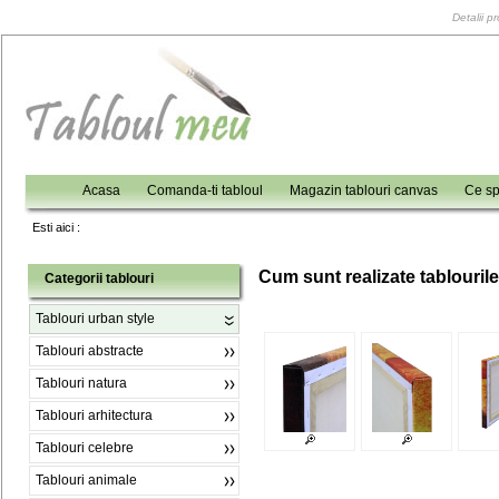
Detalii p
Acasa
Comanda-ti tabloul
Magazin tablouri canvas
Ce sp
Esti aici :
C
um sunt realizate tablouril
Categorii tablouri
Tablouri urban style
Tablouri abstracte
Tablouri natura
Tablouri arhitectura
Tablouri celebre
Tablouri animale