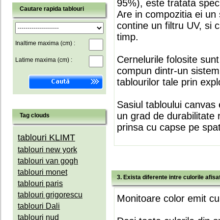
95%), este tratata speci
Cautare rapida tablouri
Are in compozitia ei un 
contine un filtru UV, si
timp.
Inaltime maxima (cm) :
Cernelurile folosite sun
Latime maxima (cm) :
compun dintr-un sistem 
tablourilor tale prin expl
Sasiul tabloului canvas 
un grad de durabilitate 
Tag clouds
prinsa cu capse pe spate
tablouri KLIMT
tablouri new york
tablouri van gogh
tablouri monet
3. Exista diferente intre culorile afi
tablouri paris
tablouri grigorescu
Monitoare color emit cul
tablouri Dali
tablouri nud