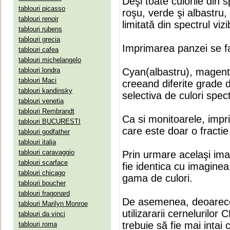
Deşi toate culorile din 
tablouri picasso
roşu, verde şi albastru
tablouri renoir
limitată din spectrul vizib
tablouri rubens
tablouri grecia
Imprimarea panzei se fa
tablouri cafea
tablouri michelangelo
tablouri londra
Cyan(albastru), magenta(
tablouri Maci
creeand diferite grade 
tablouri kandinsky
selectiva de culori spect
tablouri venetia
tablouri Rembrandt
Ca si monitoarele, impr
tablouri BUCURESTI
care este doar o fractie 
tablouri godfather
tablouri italia
tablouri caravaggio
Prin urmare acelaşi ima
tablouri scarface
fie identica cu imaginea 
tablouri chicago
gama de culori.
tablouri boucher
tablouri fragonard
De asemenea, deoarece
tablouri Marilyn Monroe
utilizararii cernelurilo
tablouri da vinci
trebuie să fie mai intai
tablouri roma