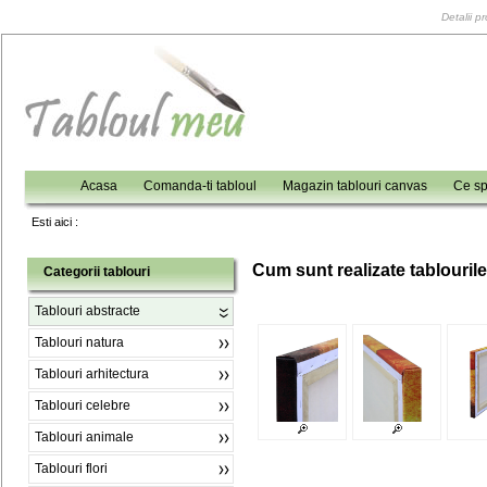
Detalii p
Acasa
Comanda-ti tabloul
Magazin tablouri canvas
Ce sp
Esti aici :
C
um sunt realizate tablouril
Categorii tablouri
Tablouri abstracte
Tablouri natura
Tablouri arhitectura
Tablouri celebre
Tablouri animale
Tablouri flori