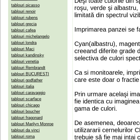
Deşi toate culorile din 
tablouri picasso
roşu, verde şi albastru
tablouri renoir
limitată din spectrul vizib
tablouri rubens
tablouri grecia
Imprimarea panzei se fa
tablouri cafea
tablouri michelangelo
tablouri londra
Cyan(albastru), magenta(
tablouri Maci
creeand diferite grade 
tablouri kandinsky
selectiva de culori spect
tablouri venetia
tablouri Rembrandt
Ca si monitoarele, impr
tablouri BUCURESTI
care este doar o fractie 
tablouri godfather
tablouri italia
tablouri caravaggio
Prin urmare acelaşi ima
tablouri scarface
fie identica cu imaginea 
tablouri chicago
gama de culori.
tablouri boucher
tablouri fragonard
De asemenea, deoarece
tablouri Marilyn Monroe
utilizararii cernelurilo
tablouri da vinci
trebuie să fie mai intai
tablouri roma