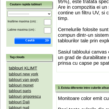
95%), este tratata speci
Cautare rapida tablouri
Are in compozitia ei un 
contine un filtru UV, si
timp.
Inaltime maxima (cm) :
Cernelurile folosite sun
Latime maxima (cm) :
compun dintr-un sistem 
tablourilor tale prin expl
Sasiul tabloului canvas 
un grad de durabilitate 
Tag clouds
prinsa cu capse pe spate
tablouri KLIMT
tablouri new york
tablouri van gogh
tablouri monet
3. Exista diferente intre culorile afi
tablouri paris
tablouri grigorescu
Monitoare color emit cul
tablouri Dali
tablouri nud