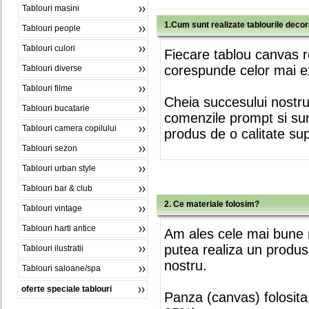
Tablouri masini
1.Cum sunt realizate tablourile deco
Tablouri people
Tablouri culori
Fiecare tablou canvas r
corespunde celor mai ex
Tablouri diverse
Tablouri filme
Cheia succesului nostr
Tablouri bucatarie
comenzile prompt si sunt
Tablouri camera copilului
produs de o calitate su
Tablouri sezon
Tablouri urban style
Tablouri bar & club
2. Ce materiale folosim?
Tablouri vintage
Tablouri harti antice
Am ales cele mai bune m
putea realiza un produs
Tablouri ilustratii
nostru.
Tablouri saloane/spa
oferte speciale tablouri
Panza (canvas) folosita