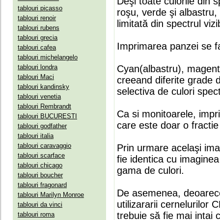
Deşi toate culorile din 
tablouri picasso
roşu, verde şi albastru
tablouri renoir
limitată din spectrul vizib
tablouri rubens
tablouri grecia
Imprimarea panzei se fa
tablouri cafea
tablouri michelangelo
tablouri londra
Cyan(albastru), magenta(
tablouri Maci
creeand diferite grade 
tablouri kandinsky
selectiva de culori spect
tablouri venetia
tablouri Rembrandt
Ca si monitoarele, impr
tablouri BUCURESTI
care este doar o fractie 
tablouri godfather
tablouri italia
tablouri caravaggio
Prin urmare acelaşi ima
tablouri scarface
fie identica cu imaginea 
tablouri chicago
gama de culori.
tablouri boucher
tablouri fragonard
De asemenea, deoarece
tablouri Marilyn Monroe
utilizararii cernelurilo
tablouri da vinci
trebuie să fie mai intai
tablouri roma