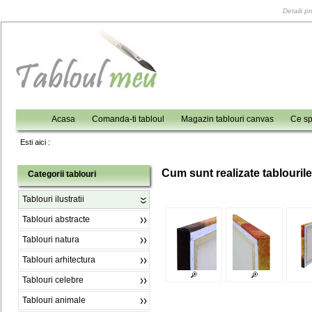
Detalii p
Acasa
Comanda-ti tabloul
Magazin tablouri canvas
Ce sp
Esti aici :
C
um sunt realizate tablouril
Categorii tablouri
Tablouri ilustratii
Tablouri abstracte
Tablouri natura
Tablouri arhitectura
Tablouri celebre
Tablouri animale