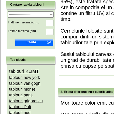
95%), este tratata speci
Cautare rapida tablouri
Are in compozitia ei un 
contine un filtru UV, si
timp.
Inaltime maxima (cm) :
Cernelurile folosite sun
Latime maxima (cm) :
compun dintr-un sistem 
tablourilor tale prin expl
Sasiul tabloului canvas 
un grad de durabilitate 
Tag clouds
prinsa cu capse pe spate
tablouri KLIMT
tablouri new york
tablouri van gogh
tablouri monet
3. Exista diferente intre culorile afi
tablouri paris
tablouri grigorescu
Monitoare color emit cul
tablouri Dali
tablouri nud