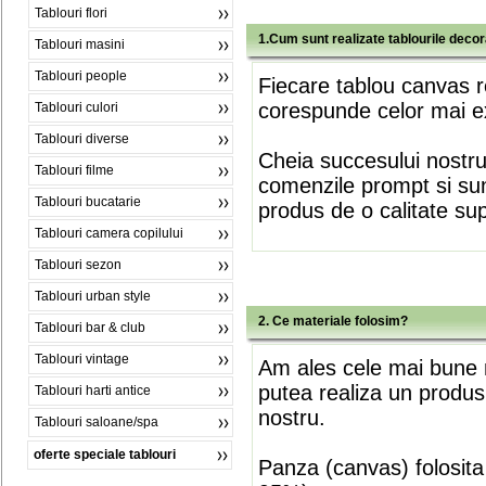
Tablouri flori
1.Cum sunt realizate tablourile deco
Tablouri masini
Tablouri people
Fiecare tablou canvas r
corespunde celor mai ex
Tablouri culori
Tablouri diverse
Cheia succesului nostr
Tablouri filme
comenzile prompt si sunt
Tablouri bucatarie
produs de o calitate su
Tablouri camera copilului
Tablouri sezon
Tablouri urban style
2. Ce materiale folosim?
Tablouri bar & club
Tablouri vintage
Am ales cele mai bune m
putea realiza un produs
Tablouri harti antice
nostru.
Tablouri saloane/spa
oferte speciale tablouri
Panza (canvas) folosita