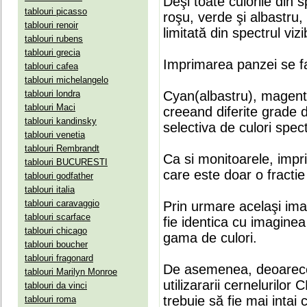
Deşi toate culorile din 
tablouri picasso
roşu, verde şi albastru
tablouri renoir
limitată din spectrul vizib
tablouri rubens
tablouri grecia
Imprimarea panzei se fa
tablouri cafea
tablouri michelangelo
tablouri londra
Cyan(albastru), magenta(
tablouri Maci
creeand diferite grade 
tablouri kandinsky
selectiva de culori spect
tablouri venetia
tablouri Rembrandt
Ca si monitoarele, impr
tablouri BUCURESTI
care este doar o fractie 
tablouri godfather
tablouri italia
tablouri caravaggio
Prin urmare acelaşi ima
tablouri scarface
fie identica cu imaginea 
tablouri chicago
gama de culori.
tablouri boucher
tablouri fragonard
De asemenea, deoarece
tablouri Marilyn Monroe
utilizararii cernelurilo
tablouri da vinci
trebuie să fie mai intai
tablouri roma