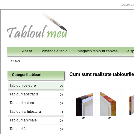
Detalii p
Acasa
Comanda-ti tabloul
Magazin tablouri canvas
Ce sp
Esti aici :
C
um sunt realizate tablouril
Categorii tablouri
Tablouri celebre
Tablouri abstracte
Tablouri natura
Tablouri arhitectura
Tablouri animale
Tablouri flori