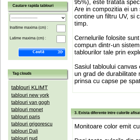
95%), este tratata speci
Cautare rapida tablouri
Are in compozitia ei un 
contine un filtru UV, si
timp.
Inaltime maxima (cm) :
Cernelurile folosite sun
Latime maxima (cm) :
compun dintr-un sistem 
tablourilor tale prin expl
Sasiul tabloului canvas 
un grad de durabilitate 
Tag clouds
prinsa cu capse pe spate
tablouri KLIMT
tablouri new york
tablouri van gogh
tablouri monet
3. Exista diferente intre culorile afi
tablouri paris
tablouri grigorescu
Monitoare color emit cul
tablouri Dali
tablouri nud