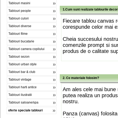
Tablouri masini
1.Cum sunt realizate tablourile deco
Tablouri people
Tablouri culori
Fiecare tablou canvas r
corespunde celor mai ex
Tablouri diverse
Tablouri filme
Cheia succesului nostr
Tablouri bucatarie
comenzile prompt si sunt
Tablouri camera copilului
produs de o calitate su
Tablouri sezon
Tablouri urban style
Tablouri bar & club
2. Ce materiale folosim?
Tablouri vintage
Tablouri harti antice
Am ales cele mai bune m
putea realiza un produs
Tablouri ilustratii
nostru.
Tablouri saloane/spa
oferte speciale tablouri
Panza (canvas) folosita