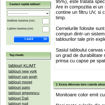
95%), este tratata speci
Cautare rapida tablouri
Are in compozitia ei un 
contine un filtru UV, si
timp.
Inaltime maxima (cm) :
Cernelurile folosite sun
Latime maxima (cm) :
compun dintr-un sistem 
tablourilor tale prin expl
Sasiul tabloului canvas 
un grad de durabilitate 
Tag clouds
prinsa cu capse pe spate
tablouri KLIMT
tablouri new york
tablouri van gogh
tablouri monet
3. Exista diferente intre culorile afi
tablouri paris
tablouri grigorescu
Monitoare color emit cul
tablouri Dali
tablouri nud