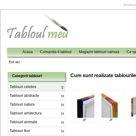
Detalii p
Acasa
Comanda-ti tabloul
Magazin tablouri canvas
Ce sp
Esti aici :
C
um sunt realizate tablouril
Categorii tablouri
Tablouri celebre
Tablouri abstracte
Tablouri natura
Tablouri arhitectura
Tablouri animale
Tablouri flori