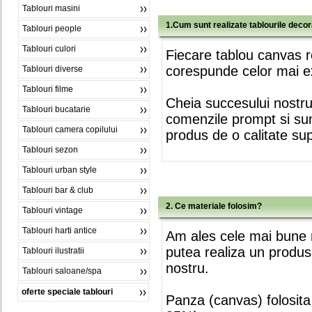
Tablouri masini
1.Cum sunt realizate tablourile deco
Tablouri people
Tablouri culori
Fiecare tablou canvas r
corespunde celor mai ex
Tablouri diverse
Tablouri filme
Cheia succesului nostr
Tablouri bucatarie
comenzile prompt si sunt
Tablouri camera copilului
produs de o calitate su
Tablouri sezon
Tablouri urban style
Tablouri bar & club
2. Ce materiale folosim?
Tablouri vintage
Tablouri harti antice
Am ales cele mai bune m
putea realiza un produs
Tablouri ilustratii
nostru.
Tablouri saloane/spa
oferte speciale tablouri
Panza (canvas) folosita