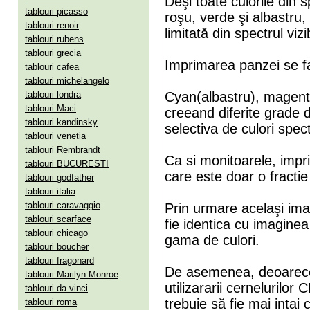
Deşi toate culorile din 
tablouri picasso
roşu, verde şi albastru
tablouri renoir
limitată din spectrul vizib
tablouri rubens
tablouri grecia
Imprimarea panzei se fa
tablouri cafea
tablouri michelangelo
tablouri londra
Cyan(albastru), magenta(
tablouri Maci
creeand diferite grade 
tablouri kandinsky
selectiva de culori spect
tablouri venetia
tablouri Rembrandt
Ca si monitoarele, impr
tablouri BUCURESTI
care este doar o fractie 
tablouri godfather
tablouri italia
tablouri caravaggio
Prin urmare acelaşi ima
tablouri scarface
fie identica cu imaginea 
tablouri chicago
gama de culori.
tablouri boucher
tablouri fragonard
De asemenea, deoarece
tablouri Marilyn Monroe
utilizararii cernelurilo
tablouri da vinci
trebuie să fie mai intai
tablouri roma