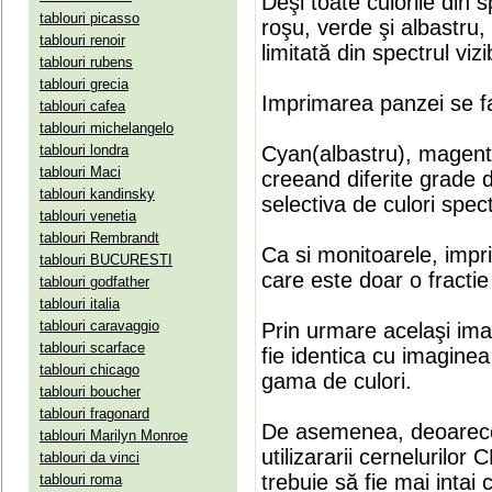
Deşi toate culorile din 
tablouri picasso
roşu, verde şi albastru
tablouri renoir
limitată din spectrul vizib
tablouri rubens
tablouri grecia
Imprimarea panzei se fa
tablouri cafea
tablouri michelangelo
tablouri londra
Cyan(albastru), magenta(
tablouri Maci
creeand diferite grade 
tablouri kandinsky
selectiva de culori spect
tablouri venetia
tablouri Rembrandt
Ca si monitoarele, impr
tablouri BUCURESTI
care este doar o fractie 
tablouri godfather
tablouri italia
tablouri caravaggio
Prin urmare acelaşi ima
tablouri scarface
fie identica cu imaginea 
tablouri chicago
gama de culori.
tablouri boucher
tablouri fragonard
De asemenea, deoarece
tablouri Marilyn Monroe
utilizararii cernelurilo
tablouri da vinci
trebuie să fie mai intai
tablouri roma