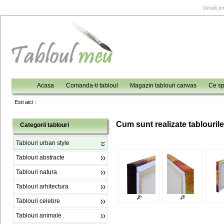
Detalii p
Acasa
Comanda-ti tabloul
Magazin tablouri canvas
Ce sp
Esti aici :
C
um sunt realizate tablouril
Categorii tablouri
Tablouri urban style
Tablouri abstracte
Tablouri natura
Tablouri arhitectura
Tablouri celebre
Tablouri animale