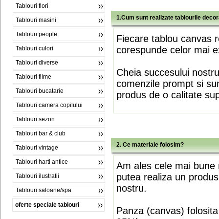
Tablouri flori
1.Cum sunt realizate tablourile deco
Tablouri masini
Tablouri people
Fiecare tablou canvas r
corespunde celor mai ex
Tablouri culori
Tablouri diverse
Cheia succesului nostr
Tablouri filme
comenzile prompt si sunt
Tablouri bucatarie
produs de o calitate su
Tablouri camera copilului
Tablouri sezon
Tablouri bar & club
2. Ce materiale folosim?
Tablouri vintage
Tablouri harti antice
Am ales cele mai bune m
putea realiza un produs
Tablouri ilustratii
nostru.
Tablouri saloane/spa
oferte speciale tablouri
Panza (canvas) folosita