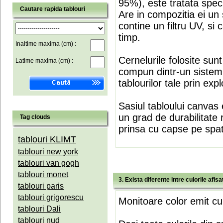
95%), este tratata speci
Cautare rapida tablouri
Are in compozitia ei un 
contine un filtru UV, si
timp.
Inaltime maxima (cm) :
Cernelurile folosite sun
Latime maxima (cm) :
compun dintr-un sistem 
tablourilor tale prin expl
Sasiul tabloului canvas 
un grad de durabilitate 
Tag clouds
prinsa cu capse pe spate
tablouri KLIMT
tablouri new york
tablouri van gogh
tablouri monet
3. Exista diferente intre culorile afi
tablouri paris
tablouri grigorescu
Monitoare color emit cul
tablouri Dali
tablouri nud