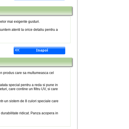
elor mai exigente gusturi.
untem atenti la orice detaliu pentru a
 un produs care sa multumeasca cel
atata special pentru a reda si pune in
eturi, care contine un filtru UV, si care
tr-un sistem de 8 culori speciale care
 durabilitate ridicat. Panza acopera in