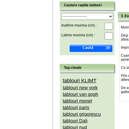
Cautare rapida tablouri
3. Ex
Inaltime maxima (cm) :
Monit
Latime maxima (cm) :
Deşi 
afise
Impri
Cyan(
pentr
Tag clouds
Ca si
Prin 
tablouri KLIMT
difer
tablouri new york
De a
galbe
tablouri van gogh
tablouri monet
tablouri paris
tablouri grigorescu
tablouri Dali
tablouri nud