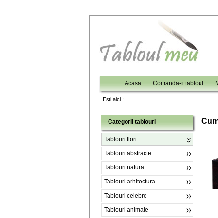
Acasa
Comanda-ti tabloul
M
Esti aici :
C
um
Categorii tablouri
Tablouri flori
Tablouri abstracte
Tablouri natura
Tablouri arhitectura
Tablouri celebre
Tablouri animale