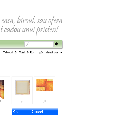
Tablouri:
0
Total:
0
Ron
detalii cos