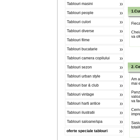
Tablouri masini
1.Cu
Tablouri people
Tablouri culori
Fieca
Tablouri diverse
Chei
va of
Tablouri filme
Tablouri bucatarie
Tablouri camera copilului
2. C
Tablouri sezon
Tablouri urban style
Am al
mai e
Tablouri bar & club
Panza
Tablouri vintage
valoa
va fa
Tablouri harti antice
Cerne
Tablouri ilustratii
impre
Tablouri saloane/spa
Sasiu
total
oferte speciale tablouri