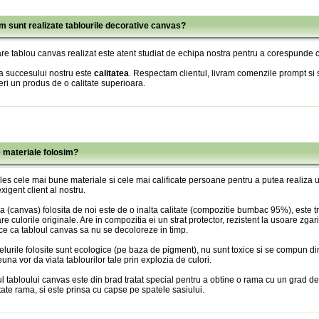
m sunt realizate tablourile decorative canvas?
re tablou canvas realizat este atent studiat de echipa nostra pentru a corespunde c
a succesului nostru este
calitatea
. Respectam clientul, livram comenzile prompt si s
eri un produs de o calitate superioara.
e materiale folosim?
es cele mai bune materiale si cele mai calificate persoane pentru a putea realiza
xigent client al nostru.
 (canvas) folosita de noi este de o inalta calitate (compozitie bumbac 95%), este tr
re culorile originale. Are in compozitia ei un strat protector, rezistent la usoare zgari
ce ca tabloul canvas sa nu se decoloreze in timp.
lurile folosite sunt ecologice (pe baza de pigment), nu sunt toxice si se compun din
una vor da viata tablourilor tale prin explozia de culori.
l tabloului canvas este din brad tratat special pentru a obtine o rama cu un grad de
itate rama, si este prinsa cu capse pe spatele sasiului.