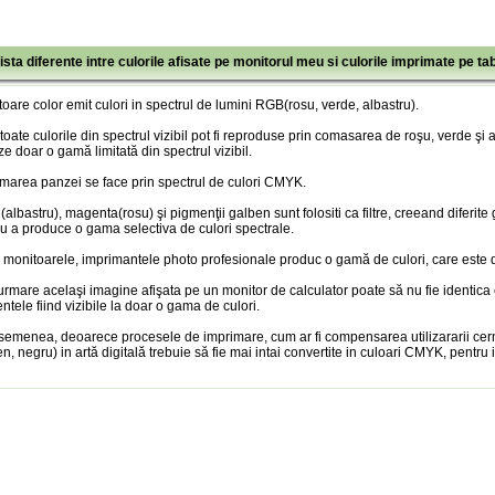
ista diferente intre culorile afisate pe monitorul meu si culorile imprimate pe ta
oare color emit culori in spectrul de lumini RGB(rosu, verde, albastru).
toate culorile din spectrul vizibil pot fi reproduse prin comasarea de roşu, verde şi
ze doar o gamă limitată din spectrul vizibil.
marea panzei se face prin spectrul de culori CMYK.
albastru), magenta(rosu) şi pigmenţii galben sunt folositi ca filtre, creeand diferite
u a produce o gama selectiva de culori spectrale.
 monitoarele, imprimantele photo profesionale produc o gamă de culori, care este doa
urmare acelaşi imagine afişata pe un monitor de calculator poate să nu fie identica
entele fiind vizibile la doar o gama de culori.
semenea, deoarece procesele de imprimare, cum ar fi compensarea utilizararii cer
n, negru) in artă digitală trebuie să fie mai intai convertite in culoari CMYK, pentru