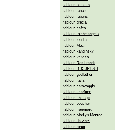
tablouri picasso
tablouri renoir
tablouri rubens
tablouri grecia
tablouri cafea
tablouri michelangelo
tablouri londra
tablouri Maci
tablouri kandinsky
tablouri venetia
tablouri Rembrandt
tablouri BUCURESTI
tablouri godfather
tablouri italia
tablouri caravaggio
tablouri scarface
tablouri chicago
tablouri boucher
tablouri fragonard
tablouri Marilyn Monroe
tablouri da vinci
tablouri roma