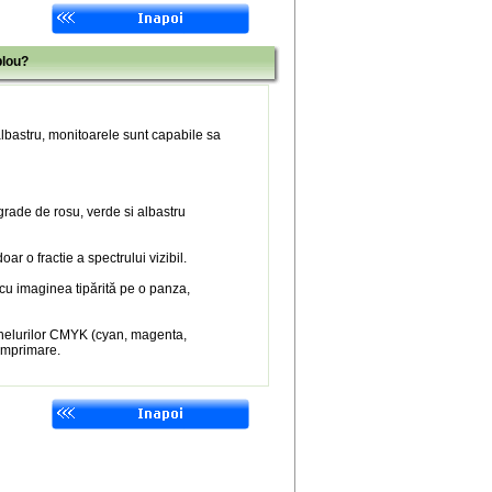
blou?
 albastru, monitoarele sunt capabile sa
 grade de rosu, verde si albastru
r o fractie a spectrului vizibil.
 cu imaginea tipărită pe o panza,
nelurilor CMYK (cyan, magenta,
 imprimare.