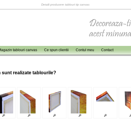
Detalii producere tablouri tip canvas
agazin tablouri canvas
Ce spun clientii
Contul meu
Contact
 sunt realizate tablourile?