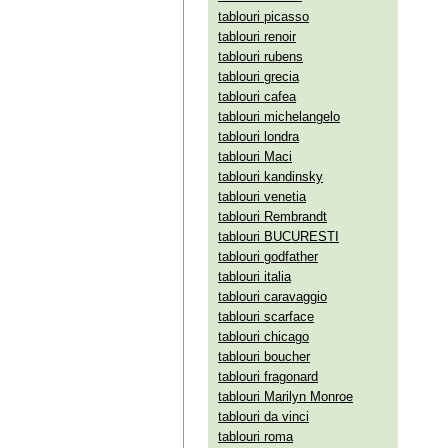
tablouri picasso
tablouri renoir
tablouri rubens
tablouri grecia
tablouri cafea
tablouri michelangelo
tablouri londra
tablouri Maci
tablouri kandinsky
tablouri venetia
tablouri Rembrandt
tablouri BUCURESTI
tablouri godfather
tablouri italia
tablouri caravaggio
tablouri scarface
tablouri chicago
tablouri boucher
tablouri fragonard
tablouri Marilyn Monroe
tablouri da vinci
tablouri roma