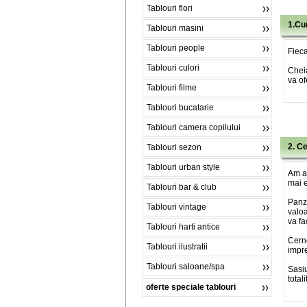
Tablouri flori
1.Cu
Tablouri masini
Tablouri people
Fieca
Tablouri culori
Chei
va of
Tablouri filme
Tablouri bucatarie
Tablouri camera copilului
2. C
Tablouri sezon
Tablouri urban style
Am al
mai e
Tablouri bar & club
Panza
Tablouri vintage
valoa
va fa
Tablouri harti antice
Cerne
Tablouri ilustratii
impre
Tablouri saloane/spa
Sasiu
total
oferte speciale tablouri