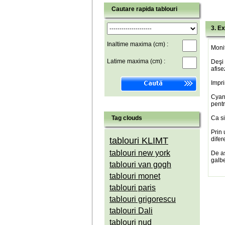
Cautare rapida tablouri
3. Ex
Inaltime maxima (cm) :
Monit
Latime maxima (cm) :
Deşi 
afise
Impri
Cyan(
pentr
Tag clouds
Ca si
Prin 
tablouri KLIMT
difer
tablouri new york
De a
galbe
tablouri van gogh
tablouri monet
tablouri paris
tablouri grigorescu
tablouri Dali
tablouri nud