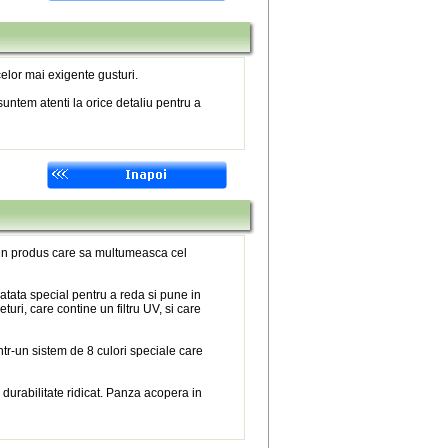
elor mai exigente gusturi.
untem atenti la orice detaliu pentru a
 un produs care sa multumeasca cel
atata special pentru a reda si pune in
eturi, care contine un filtru UV, si care
tr-un sistem de 8 culori speciale care
 durabilitate ridicat. Panza acopera in