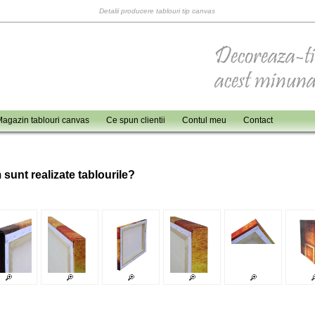
Detalii producere tablouri tip canvas
agazin tablouri canvas
Ce spun clientii
Contul meu
Contact
 sunt realizate tablourile?