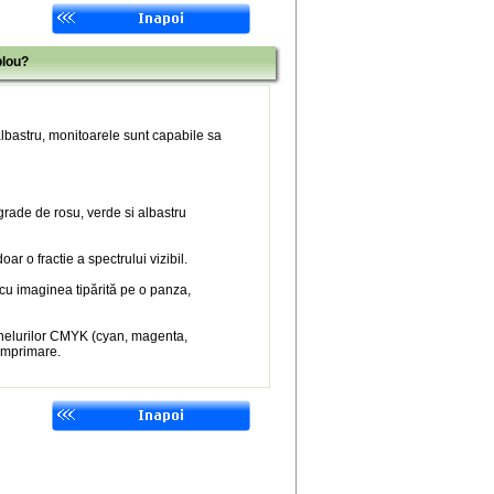
blou?
 albastru, monitoarele sunt capabile sa
 grade de rosu, verde si albastru
r o fractie a spectrului vizibil.
 cu imaginea tipărită pe o panza,
nelurilor CMYK (cyan, magenta,
 imprimare.