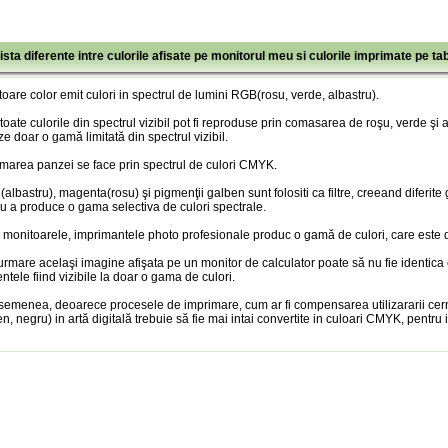
ista diferente intre culorile afisate pe monitorul meu si culorile imprimate pe ta
oare color emit culori in spectrul de lumini RGB(rosu, verde, albastru).
toate culorile din spectrul vizibil pot fi reproduse prin comasarea de roşu, verde şi
ze doar o gamă limitată din spectrul vizibil.
marea panzei se face prin spectrul de culori CMYK.
albastru), magenta(rosu) şi pigmenţii galben sunt folositi ca filtre, creeand diferite
u a produce o gama selectiva de culori spectrale.
 monitoarele, imprimantele photo profesionale produc o gamă de culori, care este doa
urmare acelaşi imagine afişata pe un monitor de calculator poate să nu fie identica
entele fiind vizibile la doar o gama de culori.
semenea, deoarece procesele de imprimare, cum ar fi compensarea utilizararii cer
n, negru) in artă digitală trebuie să fie mai intai convertite in culoari CMYK, pentru