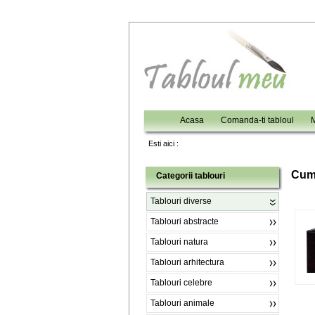
Acasa
Comanda-ti tabloul
M
Esti aici :
C
um
Categorii tablouri
Tablouri diverse
Tablouri abstracte
Tablouri natura
Tablouri arhitectura
Tablouri celebre
Tablouri animale