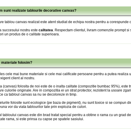
m sunt realizate tablourile decorative canvas?
re tablou canvas realizat este atent studiat de echipa nostra pentru a corespunde c
a succesului nostru este
calitatea
. Respectam clientul, livram comenzile prompt si s
eri un produs de o calitate superioara.
e materiale folosim?
es cele mai bune materiale si cele mai calificate persoane pentru a putea realiza
xigent client al nostru.
 (canvas) folosita de noi este de o inalta calitate (compozitie bumbac 95%), este tr
re culorile originale. Are in compozitia ei un strat protector, rezistent la usoare zgari
ce ca tabloul canvas sa nu se decoloreze in timp.
lurile folosite sunt ecologice (pe baza de pigment), nu sunt toxice si se compun din
una vor da viata tablourilor tale prin explozia de culori.
l tabloului canvas este din brad tratat special pentru a obtine o rama cu un grad de
itate rama, si este prinsa cu capse pe spatele sasiului.