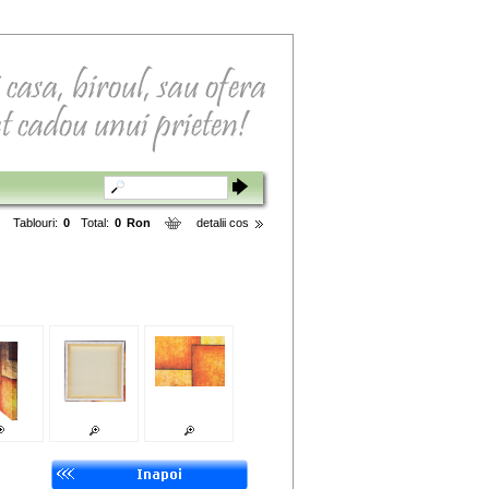
Tablouri:
0
Total:
0
Ron
detalii cos