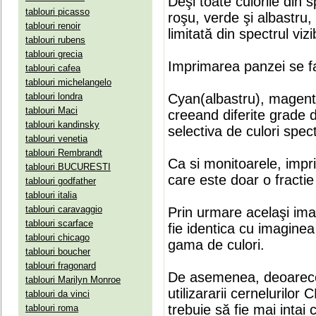
Deşi toate culorile din 
tablouri picasso
roşu, verde şi albastru
tablouri renoir
limitată din spectrul vizib
tablouri rubens
tablouri grecia
Imprimarea panzei se fa
tablouri cafea
tablouri michelangelo
tablouri londra
Cyan(albastru), magenta(
tablouri Maci
creeand diferite grade 
tablouri kandinsky
selectiva de culori spect
tablouri venetia
tablouri Rembrandt
Ca si monitoarele, impr
tablouri BUCURESTI
care este doar o fractie 
tablouri godfather
tablouri italia
tablouri caravaggio
Prin urmare acelaşi ima
tablouri scarface
fie identica cu imaginea 
tablouri chicago
gama de culori.
tablouri boucher
tablouri fragonard
De asemenea, deoarece
tablouri Marilyn Monroe
utilizararii cernelurilo
tablouri da vinci
trebuie să fie mai intai
tablouri roma