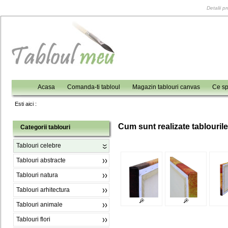
Detalii p
Acasa
Comanda-ti tabloul
Magazin tablouri canvas
Ce sp
Esti aici :
C
um sunt realizate tablouril
Categorii tablouri
Tablouri celebre
Tablouri abstracte
Tablouri natura
Tablouri arhitectura
Tablouri animale
Tablouri flori