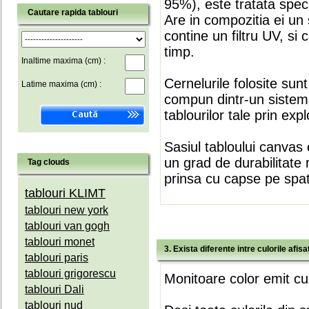
95%), este tratata speci
Cautare rapida tablouri
Are in compozitia ei un 
contine un filtru UV, si
timp.
Inaltime maxima (cm) :
Cernelurile folosite sun
Latime maxima (cm) :
compun dintr-un sistem 
tablourilor tale prin expl
Sasiul tabloului canvas 
un grad de durabilitate 
Tag clouds
prinsa cu capse pe spate
tablouri KLIMT
tablouri new york
tablouri van gogh
tablouri monet
3. Exista diferente intre culorile afi
tablouri paris
tablouri grigorescu
Monitoare color emit cul
tablouri Dali
tablouri nud