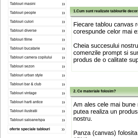
Tablouri masini
1.Cum sunt realizate tablourile deco
Tablouri people
Tablouri culori
Fiecare tablou canvas r
corespunde celor mai ex
Tablouri diverse
Tablouri filme
Cheia succesului nostr
Tablouri bucatarie
comenzile prompt si sunt
Tablouri camera copilului
produs de o calitate su
Tablouri sezon
Tablouri urban style
Tablouri bar & club
2. Ce materiale folosim?
Tablouri vintage
Tablouri harti antice
Am ales cele mai bune m
putea realiza un produs
Tablouri ilustratii
nostru.
Tablouri saloane/spa
oferte speciale tablouri
Panza (canvas) folosita