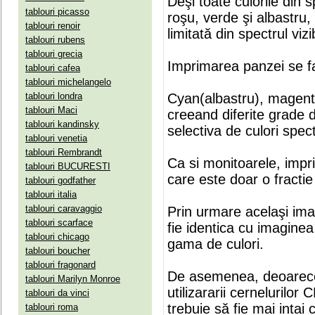
Deşi toate culorile din 
tablouri picasso
roşu, verde şi albastru
tablouri renoir
limitată din spectrul vizib
tablouri rubens
tablouri grecia
Imprimarea panzei se fa
tablouri cafea
tablouri michelangelo
tablouri londra
Cyan(albastru), magenta(
tablouri Maci
creeand diferite grade 
tablouri kandinsky
selectiva de culori spect
tablouri venetia
tablouri Rembrandt
Ca si monitoarele, impr
tablouri BUCURESTI
care este doar o fractie 
tablouri godfather
tablouri italia
tablouri caravaggio
Prin urmare acelaşi ima
tablouri scarface
fie identica cu imaginea 
tablouri chicago
gama de culori.
tablouri boucher
tablouri fragonard
De asemenea, deoarece
tablouri Marilyn Monroe
utilizararii cernelurilo
tablouri da vinci
trebuie să fie mai intai
tablouri roma