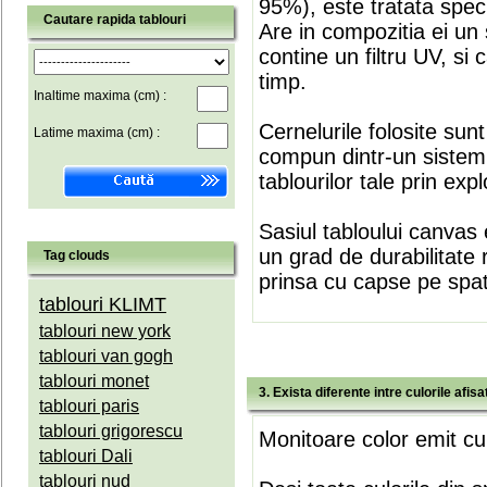
95%), este tratata speci
Cautare rapida tablouri
Are in compozitia ei un 
contine un filtru UV, si
timp.
Inaltime maxima (cm) :
Cernelurile folosite sun
Latime maxima (cm) :
compun dintr-un sistem 
tablourilor tale prin expl
Sasiul tabloului canvas 
un grad de durabilitate 
Tag clouds
prinsa cu capse pe spate
tablouri KLIMT
tablouri new york
tablouri van gogh
tablouri monet
3. Exista diferente intre culorile afi
tablouri paris
tablouri grigorescu
Monitoare color emit cul
tablouri Dali
tablouri nud