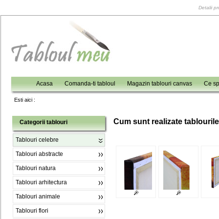
Detalii p
Acasa
Comanda-ti tabloul
Magazin tablouri canvas
Ce sp
Esti aici :
C
um sunt realizate tablouril
Categorii tablouri
Tablouri celebre
Tablouri abstracte
Tablouri natura
Tablouri arhitectura
Tablouri animale
Tablouri flori