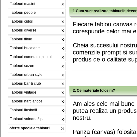
Tablouri masini
1.Cum sunt realizate tablourile deco
Tablouri people
Tablouri culori
Fiecare tablou canvas r
corespunde celor mai ex
Tablouri diverse
Tablouri filme
Cheia succesului nostr
Tablouri bucatarie
comenzile prompt si sunt
Tablouri camera copilului
produs de o calitate su
Tablouri sezon
Tablouri urban style
Tablouri bar & club
2. Ce materiale folosim?
Tablouri vintage
Tablouri harti antice
Am ales cele mai bune m
putea realiza un produs
Tablouri ilustratii
nostru.
Tablouri saloane/spa
oferte speciale tablouri
Panza (canvas) folosita