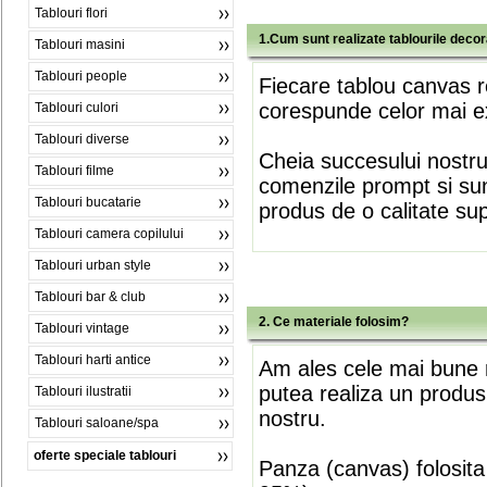
Tablouri flori
1.Cum sunt realizate tablourile deco
Tablouri masini
Tablouri people
Fiecare tablou canvas r
corespunde celor mai ex
Tablouri culori
Tablouri diverse
Cheia succesului nostr
Tablouri filme
comenzile prompt si sunt
Tablouri bucatarie
produs de o calitate su
Tablouri camera copilului
Tablouri urban style
Tablouri bar & club
2. Ce materiale folosim?
Tablouri vintage
Tablouri harti antice
Am ales cele mai bune m
putea realiza un produs
Tablouri ilustratii
nostru.
Tablouri saloane/spa
oferte speciale tablouri
Panza (canvas) folosita