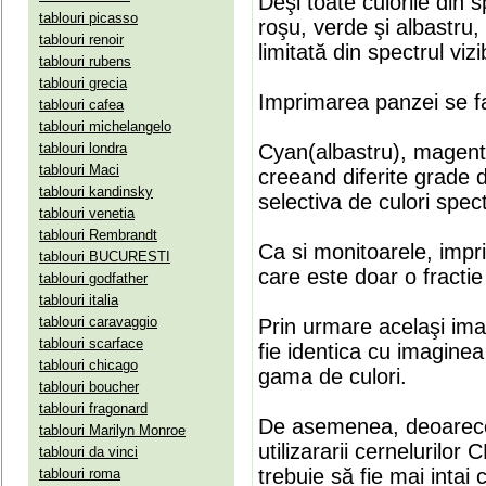
Deşi toate culorile din 
tablouri picasso
roşu, verde şi albastru
tablouri renoir
limitată din spectrul vizib
tablouri rubens
tablouri grecia
Imprimarea panzei se fa
tablouri cafea
tablouri michelangelo
tablouri londra
Cyan(albastru), magenta(
tablouri Maci
creeand diferite grade 
tablouri kandinsky
selectiva de culori spect
tablouri venetia
tablouri Rembrandt
Ca si monitoarele, impr
tablouri BUCURESTI
care este doar o fractie 
tablouri godfather
tablouri italia
tablouri caravaggio
Prin urmare acelaşi ima
tablouri scarface
fie identica cu imaginea 
tablouri chicago
gama de culori.
tablouri boucher
tablouri fragonard
De asemenea, deoarece
tablouri Marilyn Monroe
utilizararii cernelurilo
tablouri da vinci
trebuie să fie mai intai
tablouri roma