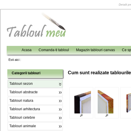
Detalii p
Acasa
Comanda-ti tabloul
Magazin tablouri canvas
Ce sp
Esti aici :
C
um sunt realizate tablouril
Categorii tablouri
Tablouri sezon
Tablouri abstracte
Tablouri natura
Tablouri arhitectura
Tablouri celebre
Tablouri animale