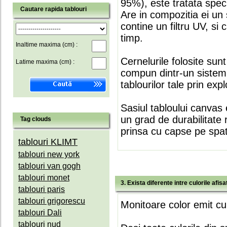
95%), este tratata speci
Cautare rapida tablouri
Are in compozitia ei un 
contine un filtru UV, si
timp.
Inaltime maxima (cm) :
Cernelurile folosite sun
Latime maxima (cm) :
compun dintr-un sistem 
tablourilor tale prin expl
Sasiul tabloului canvas 
un grad de durabilitate 
Tag clouds
prinsa cu capse pe spate
tablouri KLIMT
tablouri new york
tablouri van gogh
tablouri monet
3. Exista diferente intre culorile afi
tablouri paris
tablouri grigorescu
Monitoare color emit cul
tablouri Dali
tablouri nud