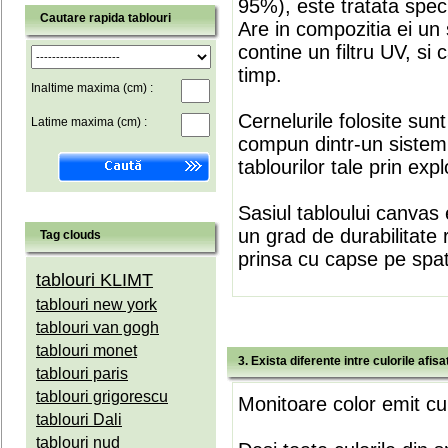
95%), este tratata speci
Cautare rapida tablouri
Are in compozitia ei un 
contine un filtru UV, si
timp.
Inaltime maxima (cm) :
Cernelurile folosite sun
Latime maxima (cm) :
compun dintr-un sistem 
tablourilor tale prin expl
Sasiul tabloului canvas 
un grad de durabilitate 
Tag clouds
prinsa cu capse pe spate
tablouri KLIMT
tablouri new york
tablouri van gogh
tablouri monet
3. Exista diferente intre culorile afi
tablouri paris
tablouri grigorescu
Monitoare color emit cul
tablouri Dali
tablouri nud