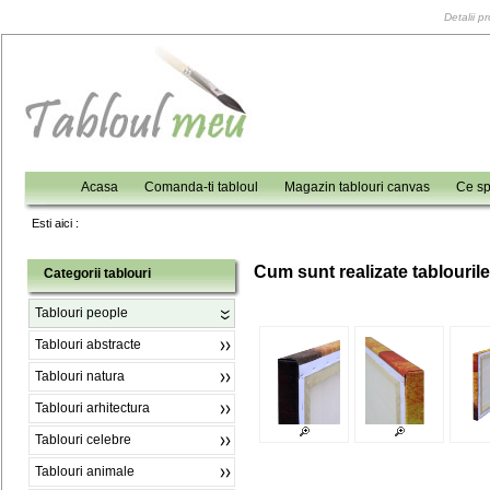
Detalii p
Acasa
Comanda-ti tabloul
Magazin tablouri canvas
Ce sp
Esti aici :
C
um sunt realizate tablouril
Categorii tablouri
Tablouri people
Tablouri abstracte
Tablouri natura
Tablouri arhitectura
Tablouri celebre
Tablouri animale