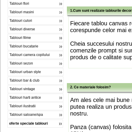
Tablouri flori
1.Cum sunt realizate tablourile deco
Tablouri masini
Tablouri culori
Fiecare tablou canvas r
corespunde celor mai ex
Tablouri diverse
Tablouri filme
Cheia succesului nostr
Tablouri bucatarie
comenzile prompt si sunt
Tablouri camera copilului
produs de o calitate su
Tablouri sezon
Tablouri urban style
Tablouri bar & club
2. Ce materiale folosim?
Tablouri vintage
Tablouri harti antice
Am ales cele mai bune m
putea realiza un produs
Tablouri ilustratii
nostru.
Tablouri saloane/spa
oferte speciale tablouri
Panza (canvas) folosita