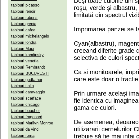
Deşi toate culorile din 
tablouri picasso
roşu, verde şi albastru
tablouri renoir
limitată din spectrul vizib
tablouri rubens
tablouri grecia
Imprimarea panzei se fa
tablouri cafea
tablouri michelangelo
tablouri londra
Cyan(albastru), magenta(
tablouri Maci
creeand diferite grade 
tablouri kandinsky
selectiva de culori spect
tablouri venetia
tablouri Rembrandt
Ca si monitoarele, impr
tablouri BUCURESTI
care este doar o fractie 
tablouri godfather
tablouri italia
tablouri caravaggio
Prin urmare acelaşi ima
tablouri scarface
fie identica cu imaginea 
tablouri chicago
gama de culori.
tablouri boucher
tablouri fragonard
De asemenea, deoarece
tablouri Marilyn Monroe
utilizararii cernelurilo
tablouri da vinci
trebuie să fie mai intai
tablouri roma