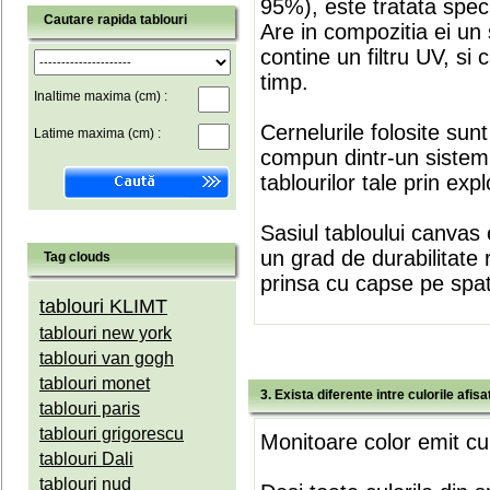
95%), este tratata speci
Cautare rapida tablouri
Are in compozitia ei un 
contine un filtru UV, si
timp.
Inaltime maxima (cm) :
Cernelurile folosite sun
Latime maxima (cm) :
compun dintr-un sistem 
tablourilor tale prin expl
Sasiul tabloului canvas 
un grad de durabilitate 
Tag clouds
prinsa cu capse pe spate
tablouri KLIMT
tablouri new york
tablouri van gogh
tablouri monet
3. Exista diferente intre culorile afi
tablouri paris
tablouri grigorescu
Monitoare color emit cul
tablouri Dali
tablouri nud