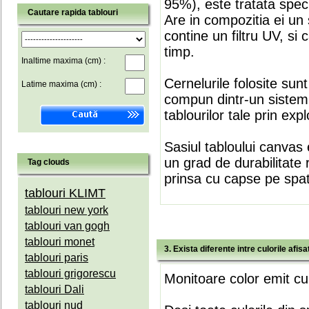
95%), este tratata speci
Cautare rapida tablouri
Are in compozitia ei un 
contine un filtru UV, si
timp.
Inaltime maxima (cm) :
Cernelurile folosite sun
Latime maxima (cm) :
compun dintr-un sistem 
tablourilor tale prin expl
Sasiul tabloului canvas 
un grad de durabilitate 
Tag clouds
prinsa cu capse pe spate
tablouri KLIMT
tablouri new york
tablouri van gogh
tablouri monet
3. Exista diferente intre culorile afi
tablouri paris
tablouri grigorescu
Monitoare color emit cul
tablouri Dali
tablouri nud