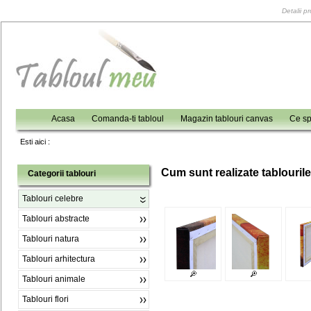
Detalii p
Acasa
Comanda-ti tabloul
Magazin tablouri canvas
Ce sp
Esti aici :
C
um sunt realizate tablouril
Categorii tablouri
Tablouri celebre
Tablouri abstracte
Tablouri natura
Tablouri arhitectura
Tablouri animale
Tablouri flori