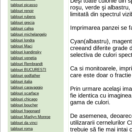
Deşi toate culorile din 
tablouri picasso
roşu, verde şi albastru
tablouri renoir
limitată din spectrul vizib
tablouri rubens
tablouri grecia
Imprimarea panzei se fa
tablouri cafea
tablouri michelangelo
tablouri londra
Cyan(albastru), magenta(
tablouri Maci
creeand diferite grade 
tablouri kandinsky
selectiva de culori spect
tablouri venetia
tablouri Rembrandt
Ca si monitoarele, impr
tablouri BUCURESTI
care este doar o fractie 
tablouri godfather
tablouri italia
tablouri caravaggio
Prin urmare acelaşi ima
tablouri scarface
fie identica cu imaginea 
tablouri chicago
gama de culori.
tablouri boucher
tablouri fragonard
De asemenea, deoarece
tablouri Marilyn Monroe
utilizararii cernelurilo
tablouri da vinci
trebuie să fie mai intai
tablouri roma