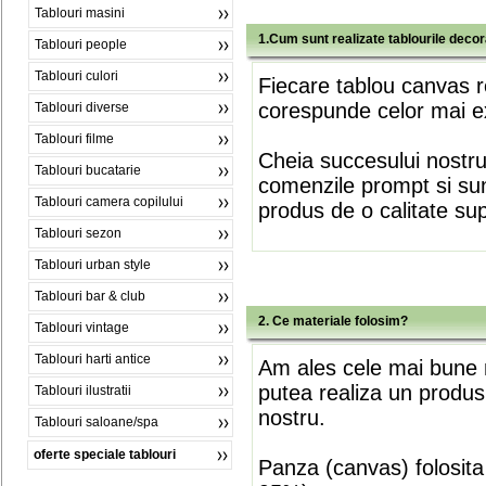
Tablouri masini
1.Cum sunt realizate tablourile deco
Tablouri people
Tablouri culori
Fiecare tablou canvas r
corespunde celor mai ex
Tablouri diverse
Tablouri filme
Cheia succesului nostr
Tablouri bucatarie
comenzile prompt si sunt
Tablouri camera copilului
produs de o calitate su
Tablouri sezon
Tablouri urban style
Tablouri bar & club
2. Ce materiale folosim?
Tablouri vintage
Tablouri harti antice
Am ales cele mai bune m
putea realiza un produs
Tablouri ilustratii
nostru.
Tablouri saloane/spa
oferte speciale tablouri
Panza (canvas) folosita