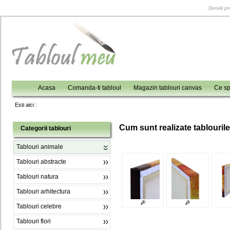
Detalii p
Acasa
Comanda-ti tabloul
Magazin tablouri canvas
Ce sp
Esti aici :
C
um sunt realizate tablouril
Categorii tablouri
Tablouri animale
Tablouri abstracte
Tablouri natura
Tablouri arhitectura
Tablouri celebre
Tablouri flori