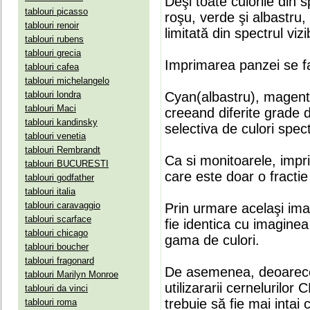
Deşi toate culorile din 
tablouri picasso
roşu, verde şi albastru
tablouri renoir
limitată din spectrul vizib
tablouri rubens
tablouri grecia
Imprimarea panzei se fa
tablouri cafea
tablouri michelangelo
tablouri londra
Cyan(albastru), magenta(
tablouri Maci
creeand diferite grade 
tablouri kandinsky
selectiva de culori spect
tablouri venetia
tablouri Rembrandt
Ca si monitoarele, impr
tablouri BUCURESTI
care este doar o fractie 
tablouri godfather
tablouri italia
tablouri caravaggio
Prin urmare acelaşi ima
tablouri scarface
fie identica cu imaginea 
tablouri chicago
gama de culori.
tablouri boucher
tablouri fragonard
De asemenea, deoarece
tablouri Marilyn Monroe
utilizararii cernelurilo
tablouri da vinci
trebuie să fie mai intai
tablouri roma