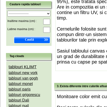
95%), este tratata speci
Cautare rapida tablouri
Are in compozitia ei un 
contine un filtru UV, si
timp.
Inaltime maxima (cm) :
Cernelurile folosite sun
Latime maxima (cm) :
compun dintr-un sistem 
tablourilor tale prin expl
Sasiul tabloului canvas 
un grad de durabilitate 
Tag clouds
prinsa cu capse pe spate
tablouri KLIMT
tablouri new york
tablouri van gogh
tablouri monet
3. Exista diferente intre culorile afi
tablouri paris
tablouri grigorescu
Monitoare color emit cul
tablouri Dali
tablouri nud