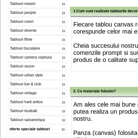
Tablouri masini
1.Cum sunt realizate tablourile deco
Tablouri people
Tablouri culori
Fiecare tablou canvas r
corespunde celor mai ex
Tablouri diverse
Tablouri filme
Cheia succesului nostr
Tablouri bucatarie
comenzile prompt si sunt
Tablouri camera copilului
produs de o calitate su
Tablouri sezon
Tablouri urban style
Tablouri bar & club
2. Ce materiale folosim?
Tablouri vintage
Tablouri harti antice
Am ales cele mai bune m
putea realiza un produs
Tablouri ilustratii
nostru.
Tablouri saloane/spa
oferte speciale tablouri
Panza (canvas) folosita