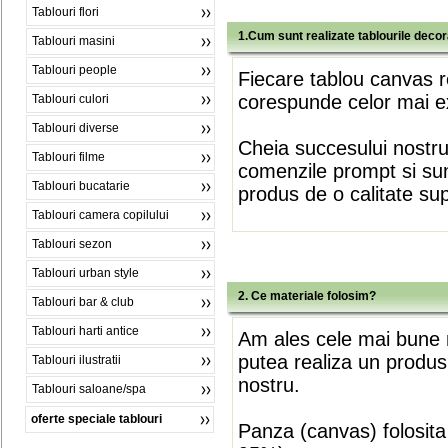
Tablouri flori
1.Cum sunt realizate tablourile deco
Tablouri masini
Tablouri people
Fiecare tablou canvas r
corespunde celor mai ex
Tablouri culori
Tablouri diverse
Cheia succesului nostr
Tablouri filme
comenzile prompt si sunt
Tablouri bucatarie
produs de o calitate su
Tablouri camera copilului
Tablouri sezon
Tablouri urban style
2. Ce materiale folosim?
Tablouri bar & club
Tablouri harti antice
Am ales cele mai bune m
putea realiza un produs
Tablouri ilustratii
nostru.
Tablouri saloane/spa
oferte speciale tablouri
Panza (canvas) folosita