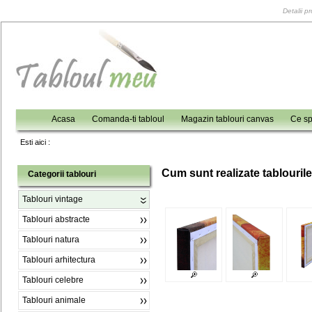
Detalii p
Acasa
Comanda-ti tabloul
Magazin tablouri canvas
Ce sp
Esti aici :
C
um sunt realizate tablouril
Categorii tablouri
Tablouri vintage
Tablouri abstracte
Tablouri natura
Tablouri arhitectura
Tablouri celebre
Tablouri animale