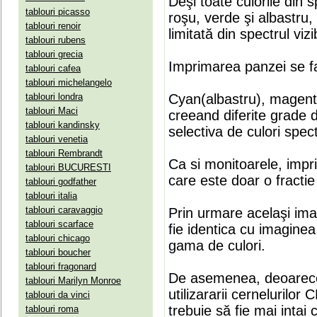
Deşi toate culorile din 
tablouri picasso
roşu, verde şi albastru
tablouri renoir
limitată din spectrul vizib
tablouri rubens
tablouri grecia
Imprimarea panzei se fa
tablouri cafea
tablouri michelangelo
tablouri londra
Cyan(albastru), magenta(
tablouri Maci
creeand diferite grade 
tablouri kandinsky
selectiva de culori spect
tablouri venetia
tablouri Rembrandt
Ca si monitoarele, impr
tablouri BUCURESTI
care este doar o fractie 
tablouri godfather
tablouri italia
tablouri caravaggio
Prin urmare acelaşi ima
tablouri scarface
fie identica cu imaginea 
tablouri chicago
gama de culori.
tablouri boucher
tablouri fragonard
De asemenea, deoarece
tablouri Marilyn Monroe
utilizararii cernelurilo
tablouri da vinci
trebuie să fie mai intai
tablouri roma