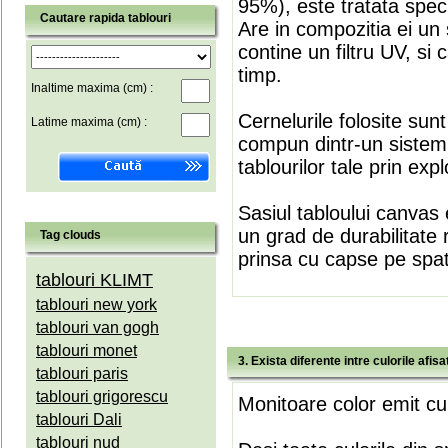
95%), este tratata speci
Cautare rapida tablouri
Are in compozitia ei un 
contine un filtru UV, si
timp.
Inaltime maxima (cm) :
Cernelurile folosite sun
Latime maxima (cm) :
compun dintr-un sistem 
tablourilor tale prin expl
Sasiul tabloului canvas 
un grad de durabilitate 
Tag clouds
prinsa cu capse pe spate
tablouri KLIMT
tablouri new york
tablouri van gogh
tablouri monet
3. Exista diferente intre culorile afi
tablouri paris
tablouri grigorescu
Monitoare color emit cul
tablouri Dali
tablouri nud