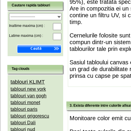
95%), este tratata speci
Cautare rapida tablouri
Are in compozitia ei un 
contine un filtru UV, si
timp.
Inaltime maxima (cm) :
Cernelurile folosite sun
Latime maxima (cm) :
compun dintr-un sistem 
tablourilor tale prin expl
Sasiul tabloului canvas 
un grad de durabilitate 
Tag clouds
prinsa cu capse pe spate
tablouri KLIMT
tablouri new york
tablouri van gogh
tablouri monet
3. Exista diferente intre culorile afi
tablouri paris
tablouri grigorescu
Monitoare color emit cul
tablouri Dali
tablouri nud