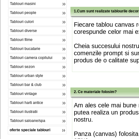
Tablouri masini
1.Cum sunt realizate tablourile deco
Tablouri people
Tablouri culori
Fiecare tablou canvas r
corespunde celor mai ex
Tablouri diverse
Tablouri filme
Cheia succesului nostr
Tablouri bucatarie
comenzile prompt si sunt
Tablouri camera copilului
produs de o calitate su
Tablouri sezon
Tablouri urban style
Tablouri bar & club
2. Ce materiale folosim?
Tablouri vintage
Tablouri harti antice
Am ales cele mai bune m
putea realiza un produs
Tablouri ilustratii
nostru.
Tablouri saloane/spa
oferte speciale tablouri
Panza (canvas) folosita