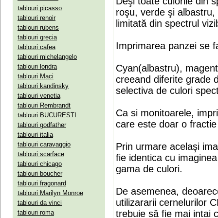
Deşi toate culorile din 
tablouri picasso
roşu, verde şi albastru
tablouri renoir
limitată din spectrul vizib
tablouri rubens
tablouri grecia
Imprimarea panzei se fa
tablouri cafea
tablouri michelangelo
tablouri londra
Cyan(albastru), magenta(
tablouri Maci
creeand diferite grade 
tablouri kandinsky
selectiva de culori spect
tablouri venetia
tablouri Rembrandt
Ca si monitoarele, impr
tablouri BUCURESTI
care este doar o fractie 
tablouri godfather
tablouri italia
tablouri caravaggio
Prin urmare acelaşi ima
tablouri scarface
fie identica cu imaginea 
tablouri chicago
gama de culori.
tablouri boucher
tablouri fragonard
De asemenea, deoarece
tablouri Marilyn Monroe
utilizararii cernelurilo
tablouri da vinci
trebuie să fie mai intai
tablouri roma