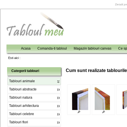
Detalii p
Acasa
Comanda-ti tabloul
Magazin tablouri canvas
Ce sp
Esti aici :
C
um sunt realizate tablouril
Categorii tablouri
Tablouri animale
Tablouri abstracte
Tablouri natura
Tablouri arhitectura
Tablouri celebre
Tablouri flori