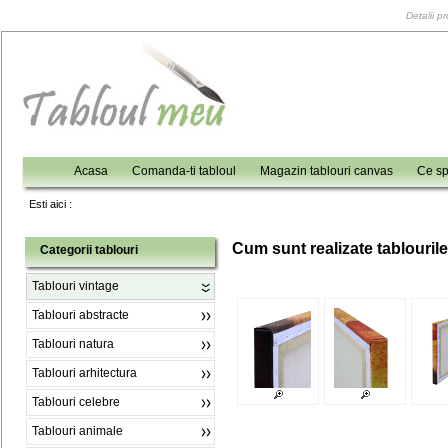
Detalii p
Acasa
Comanda-ti tabloul
Magazin tablouri canvas
Ce sp
Esti aici :
C
um sunt realizate tablouril
Categorii tablouri
Tablouri vintage
Tablouri abstracte
Tablouri natura
Tablouri arhitectura
Tablouri celebre
Tablouri animale