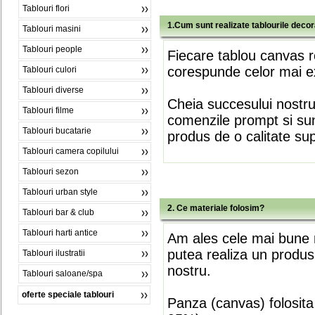
Tablouri flori
1.Cum sunt realizate tablourile deco
Tablouri masini
Tablouri people
Fiecare tablou canvas r
corespunde celor mai ex
Tablouri culori
Tablouri diverse
Cheia succesului nostr
Tablouri filme
comenzile prompt si sunt
Tablouri bucatarie
produs de o calitate su
Tablouri camera copilului
Tablouri sezon
Tablouri urban style
2. Ce materiale folosim?
Tablouri bar & club
Tablouri harti antice
Am ales cele mai bune m
putea realiza un produs
Tablouri ilustratii
nostru.
Tablouri saloane/spa
oferte speciale tablouri
Panza (canvas) folosita