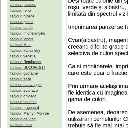
Deşi toate culorile din 
tablouri picasso
roşu, verde şi albastru
tablouri renoir
limitată din spectrul vizib
tablouri rubens
tablouri grecia
Imprimarea panzei se fa
tablouri cafea
tablouri michelangelo
tablouri londra
Cyan(albastru), magenta(
tablouri Maci
creeand diferite grade 
tablouri kandinsky
selectiva de culori spect
tablouri venetia
tablouri Rembrandt
Ca si monitoarele, impr
tablouri BUCURESTI
care este doar o fractie 
tablouri godfather
tablouri italia
tablouri caravaggio
Prin urmare acelaşi ima
tablouri scarface
fie identica cu imaginea 
tablouri chicago
gama de culori.
tablouri boucher
tablouri fragonard
De asemenea, deoarece
tablouri Marilyn Monroe
utilizararii cernelurilo
tablouri da vinci
trebuie să fie mai intai
tablouri roma