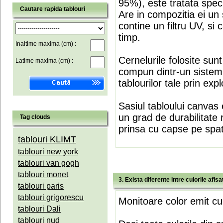
95%), este tratata speci
Cautare rapida tablouri
Are in compozitia ei un 
contine un filtru UV, si
timp.
Inaltime maxima (cm) :
Cernelurile folosite sun
Latime maxima (cm) :
compun dintr-un sistem 
tablourilor tale prin expl
Sasiul tabloului canvas 
un grad de durabilitate 
Tag clouds
prinsa cu capse pe spate
tablouri KLIMT
tablouri new york
tablouri van gogh
tablouri monet
3. Exista diferente intre culorile afi
tablouri paris
tablouri grigorescu
Monitoare color emit cul
tablouri Dali
tablouri nud