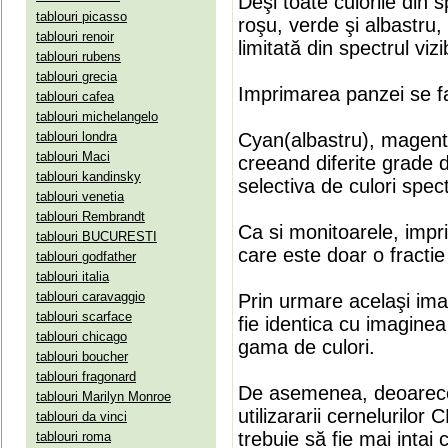
Deşi toate culorile din 
tablouri picasso
roşu, verde şi albastru
tablouri renoir
limitată din spectrul vizib
tablouri rubens
tablouri grecia
Imprimarea panzei se fa
tablouri cafea
tablouri michelangelo
tablouri londra
Cyan(albastru), magenta(
tablouri Maci
creeand diferite grade 
tablouri kandinsky
selectiva de culori spect
tablouri venetia
tablouri Rembrandt
Ca si monitoarele, impr
tablouri BUCURESTI
care este doar o fractie 
tablouri godfather
tablouri italia
tablouri caravaggio
Prin urmare acelaşi ima
tablouri scarface
fie identica cu imaginea 
tablouri chicago
gama de culori.
tablouri boucher
tablouri fragonard
De asemenea, deoarece
tablouri Marilyn Monroe
utilizararii cernelurilo
tablouri da vinci
trebuie să fie mai intai
tablouri roma