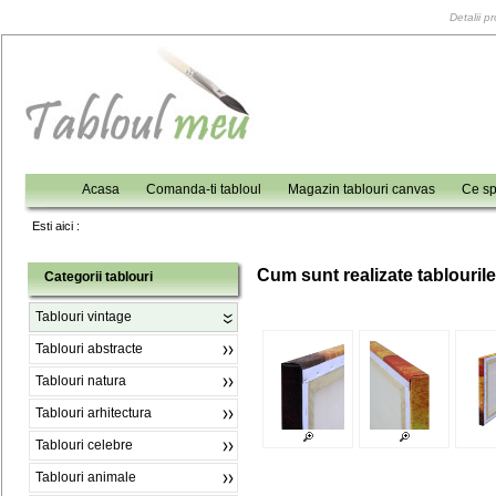
Detalii p
Acasa
Comanda-ti tabloul
Magazin tablouri canvas
Ce sp
Esti aici :
C
um sunt realizate tablouril
Categorii tablouri
Tablouri vintage
Tablouri abstracte
Tablouri natura
Tablouri arhitectura
Tablouri celebre
Tablouri animale