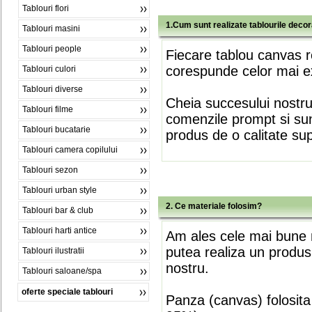
Tablouri flori
1.Cum sunt realizate tablourile deco
Tablouri masini
Tablouri people
Fiecare tablou canvas r
corespunde celor mai ex
Tablouri culori
Tablouri diverse
Cheia succesului nostr
Tablouri filme
comenzile prompt si sunt
Tablouri bucatarie
produs de o calitate su
Tablouri camera copilului
Tablouri sezon
Tablouri urban style
2. Ce materiale folosim?
Tablouri bar & club
Tablouri harti antice
Am ales cele mai bune m
putea realiza un produs
Tablouri ilustratii
nostru.
Tablouri saloane/spa
oferte speciale tablouri
Panza (canvas) folosita