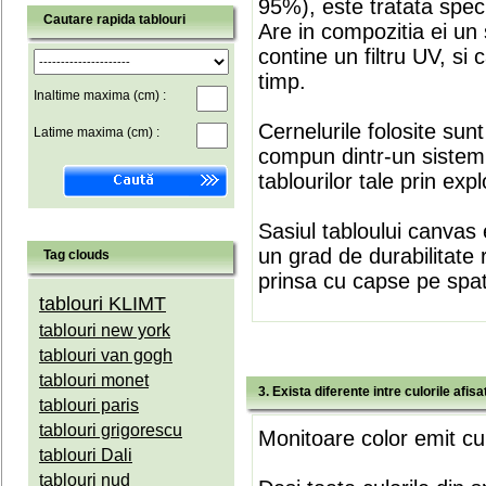
95%), este tratata speci
Cautare rapida tablouri
Are in compozitia ei un 
contine un filtru UV, si
timp.
Inaltime maxima (cm) :
Cernelurile folosite sun
Latime maxima (cm) :
compun dintr-un sistem 
tablourilor tale prin expl
Sasiul tabloului canvas 
un grad de durabilitate 
Tag clouds
prinsa cu capse pe spate
tablouri KLIMT
tablouri new york
tablouri van gogh
tablouri monet
3. Exista diferente intre culorile afi
tablouri paris
tablouri grigorescu
Monitoare color emit cul
tablouri Dali
tablouri nud