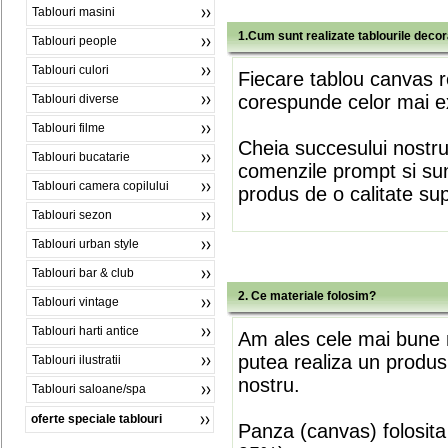
Tablouri masini
1.Cum sunt realizate tablourile deco
Tablouri people
Tablouri culori
Fiecare tablou canvas r
corespunde celor mai ex
Tablouri diverse
Tablouri filme
Cheia succesului nostr
Tablouri bucatarie
comenzile prompt si sunt
Tablouri camera copilului
produs de o calitate su
Tablouri sezon
Tablouri urban style
Tablouri bar & club
2. Ce materiale folosim?
Tablouri vintage
Tablouri harti antice
Am ales cele mai bune m
putea realiza un produs
Tablouri ilustratii
nostru.
Tablouri saloane/spa
oferte speciale tablouri
Panza (canvas) folosita