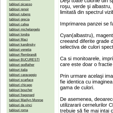
Deşi toate culorile din 
tablouri picasso
roşu, verde şi albastru
tablouri renoir
limitată din spectrul vizib
tablouri rubens
tablouri grecia
Imprimarea panzei se fa
tablouri cafea
tablouri michelangelo
tablouri londra
Cyan(albastru), magenta(
tablouri Maci
creeand diferite grade 
tablouri kandinsky
selectiva de culori spect
tablouri venetia
tablouri Rembrandt
Ca si monitoarele, impr
tablouri BUCURESTI
care este doar o fractie 
tablouri godfather
tablouri italia
tablouri caravaggio
Prin urmare acelaşi ima
tablouri scarface
fie identica cu imaginea 
tablouri chicago
gama de culori.
tablouri boucher
tablouri fragonard
De asemenea, deoarece
tablouri Marilyn Monroe
utilizararii cernelurilo
tablouri da vinci
trebuie să fie mai intai
tablouri roma