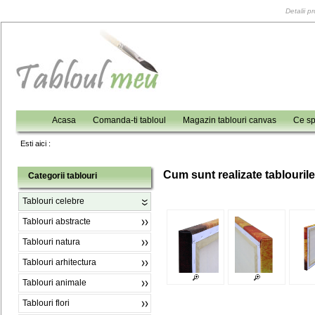
Detalii p
Acasa
Comanda-ti tabloul
Magazin tablouri canvas
Ce sp
Esti aici :
C
um sunt realizate tablouril
Categorii tablouri
Tablouri celebre
Tablouri abstracte
Tablouri natura
Tablouri arhitectura
Tablouri animale
Tablouri flori