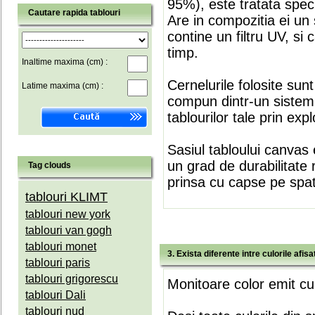
95%), este tratata speci
Cautare rapida tablouri
Are in compozitia ei un 
contine un filtru UV, si
timp.
Inaltime maxima (cm) :
Cernelurile folosite sun
Latime maxima (cm) :
compun dintr-un sistem 
tablourilor tale prin expl
Sasiul tabloului canvas 
un grad de durabilitate 
Tag clouds
prinsa cu capse pe spate
tablouri KLIMT
tablouri new york
tablouri van gogh
tablouri monet
3. Exista diferente intre culorile afi
tablouri paris
tablouri grigorescu
Monitoare color emit cul
tablouri Dali
tablouri nud