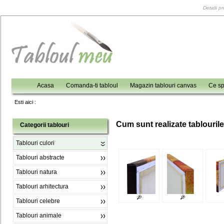
Detalii p
Acasa
Comanda-ti tabloul
Magazin tablouri canvas
Ce sp
Esti aici :
C
um sunt realizate tablouril
Categorii tablouri
Tablouri culori
Tablouri abstracte
Tablouri natura
Tablouri arhitectura
Tablouri celebre
Tablouri animale