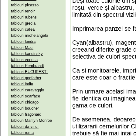
Deşi toate culorile din 
tablouri picasso
roşu, verde şi albastru
tablouri renoir
limitată din spectrul vizib
tablouri rubens
tablouri grecia
Imprimarea panzei se fa
tablouri cafea
tablouri michelangelo
tablouri londra
Cyan(albastru), magenta(
tablouri Maci
creeand diferite grade 
tablouri kandinsky
selectiva de culori spect
tablouri venetia
tablouri Rembrandt
Ca si monitoarele, impr
tablouri BUCURESTI
care este doar o fractie 
tablouri godfather
tablouri italia
tablouri caravaggio
Prin urmare acelaşi ima
tablouri scarface
fie identica cu imaginea 
tablouri chicago
gama de culori.
tablouri boucher
tablouri fragonard
De asemenea, deoarece
tablouri Marilyn Monroe
utilizararii cernelurilo
tablouri da vinci
trebuie să fie mai intai
tablouri roma