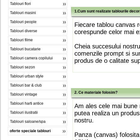
Tablouri flori
1.Cum sunt realizate tablourile deco
Tablouri masini
Tablouri people
Fiecare tablou canvas r
corespunde celor mai ex
Tablouri diverse
Tablouri filme
Cheia succesului nostr
Tablouri bucatarie
comenzile prompt si sunt
Tablouri camera copilului
produs de o calitate su
Tablouri sezon
Tablouri urban style
Tablouri bar & club
2. Ce materiale folosim?
Tablouri vintage
Tablouri harti antice
Am ales cele mai bune m
putea realiza un produs
Tablouri ilustratii
nostru.
Tablouri saloane/spa
oferte speciale tablouri
Panza (canvas) folosita