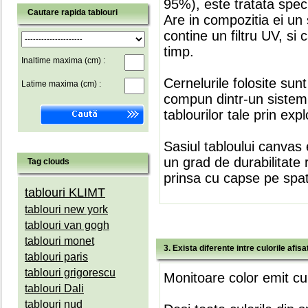
95%), este tratata speci
Cautare rapida tablouri
Are in compozitia ei un 
contine un filtru UV, si
timp.
Inaltime maxima (cm) :
Cernelurile folosite sun
Latime maxima (cm) :
compun dintr-un sistem 
tablourilor tale prin expl
Sasiul tabloului canvas 
un grad de durabilitate 
Tag clouds
prinsa cu capse pe spate
tablouri KLIMT
tablouri new york
tablouri van gogh
tablouri monet
3. Exista diferente intre culorile afi
tablouri paris
tablouri grigorescu
Monitoare color emit cul
tablouri Dali
tablouri nud