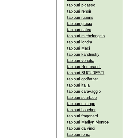
tablouri picasso
tablouri renoir
tablouri rubens
tablouri grecia
tablouri cafea
tablouri michelangelo
tablouri londra
tablouri Maci
tablouri kandinsky
tablouri venetia
tablouri Rembrandt
tablouri BUCURESTI
tablouri godfather
tablouri italia
tablouri caravaggio
tablouri scarface
tablouri chicago
tablouri boucher
tablouri fragonard
tablouri Marilyn Monroe
tablouri da vinci
tablouri roma