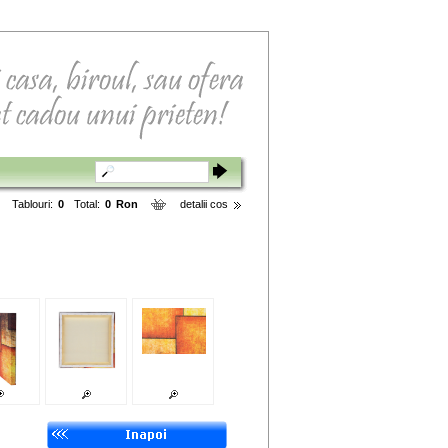
Tablouri:
0
Total:
0
Ron
detalii cos