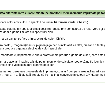
ista diferente intre culorile afisate pe monitorul meu si culorile imprimate pe ta
oare color emit culori in spectrul de lumini RGB(rosu, verde, albastru).
toate culorile din spectrul vizibil pot fi reproduse prin comasarea de roşu, verde şi
ze doar o gamă limitată din spectrul vizibil.
marea panzei se face prin spectrul de culori CMYK.
albastru), magenta(rosu) şi pigmenţii galben sunt folositi ca filtre, creeand diferite
u a produce o gama selectiva de culori spectrale.
 monitoarele, imprimantele photo profesionale produc o gamă de culori, care este doa
urmare acelaşi imagine afişata pe un monitor de calculator poate să nu fie identica
entele fiind vizibile la doar o gama de culori.
semenea, deoarece procesele de imprimare, cum ar fi compensarea utilizararii cer
n, negru) in artă digitală trebuie să fie mai intai convertite in culoari CMYK, pentru