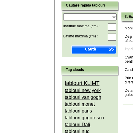
Cautare rapida tablouri
3. Ex
Inaltime maxima (cm) :
Monit
Latime maxima (cm) :
Deşi 
afise
Impri
Cyan(
pentr
Tag clouds
Ca si
Prin 
tablouri KLIMT
difer
tablouri new york
De a
galbe
tablouri van gogh
tablouri monet
tablouri paris
tablouri grigorescu
tablouri Dali
tablouri nud