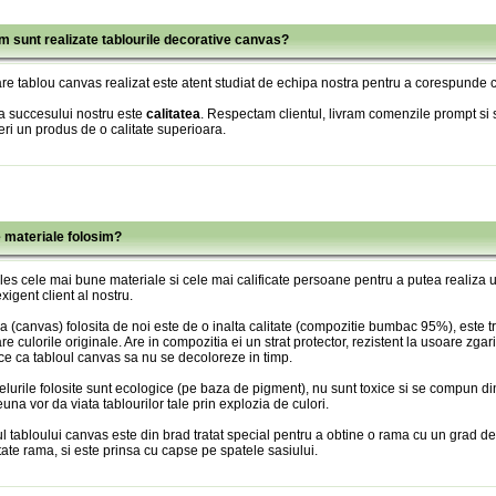
m sunt realizate tablourile decorative canvas?
re tablou canvas realizat este atent studiat de echipa nostra pentru a corespunde c
a succesului nostru este
calitatea
. Respectam clientul, livram comenzile prompt si s
eri un produs de o calitate superioara.
e materiale folosim?
es cele mai bune materiale si cele mai calificate persoane pentru a putea realiza
xigent client al nostru.
 (canvas) folosita de noi este de o inalta calitate (compozitie bumbac 95%), este tr
re culorile originale. Are in compozitia ei un strat protector, rezistent la usoare zgari
ce ca tabloul canvas sa nu se decoloreze in timp.
lurile folosite sunt ecologice (pe baza de pigment), nu sunt toxice si se compun din
una vor da viata tablourilor tale prin explozia de culori.
l tabloului canvas este din brad tratat special pentru a obtine o rama cu un grad de
itate rama, si este prinsa cu capse pe spatele sasiului.