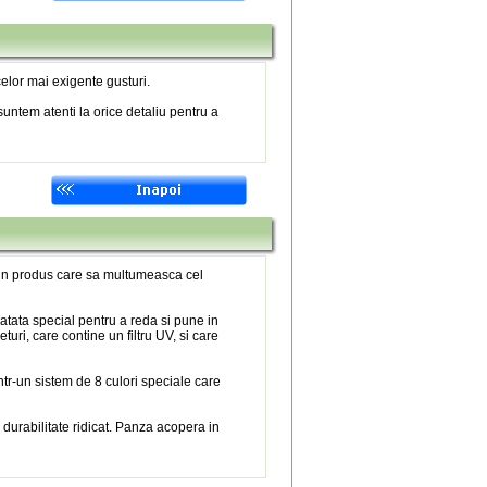
elor mai exigente gusturi.
untem atenti la orice detaliu pentru a
 un produs care sa multumeasca cel
atata special pentru a reda si pune in
eturi, care contine un filtru UV, si care
tr-un sistem de 8 culori speciale care
 durabilitate ridicat. Panza acopera in