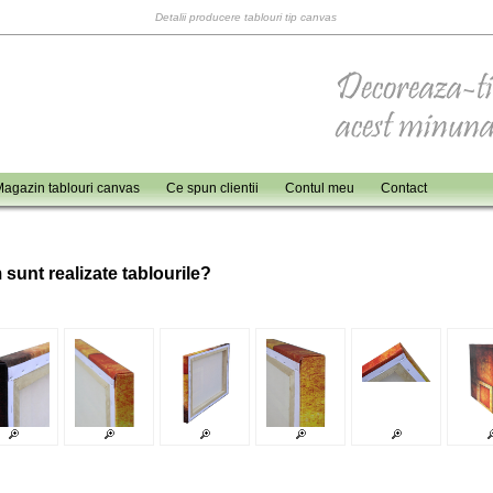
Detalii producere tablouri tip canvas
agazin tablouri canvas
Ce spun clientii
Contul meu
Contact
 sunt realizate tablourile?