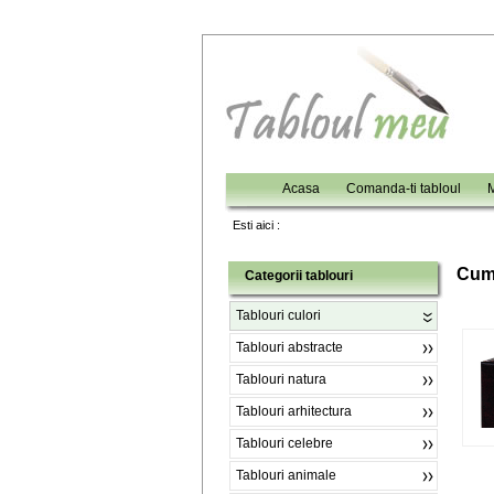
Acasa
Comanda-ti tabloul
M
Esti aici :
C
um
Categorii tablouri
Tablouri culori
Tablouri abstracte
Tablouri natura
Tablouri arhitectura
Tablouri celebre
Tablouri animale