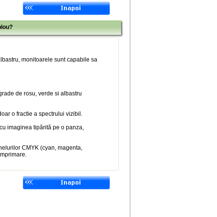
blou?
 albastru, monitoarele sunt capabile sa
 grade de rosu, verde si albastru
r o fractie a spectrului vizibil.
 cu imaginea tipărită pe o panza,
nelurilor CMYK (cyan, magenta,
 imprimare.