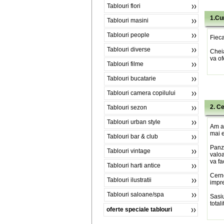
Tablouri flori
1.Cu
Tablouri masini
Tablouri people
Fieca
Tablouri diverse
Chei
va of
Tablouri filme
Tablouri bucatarie
Tablouri camera copilului
2. C
Tablouri sezon
Tablouri urban style
Am al
mai e
Tablouri bar & club
Panza
Tablouri vintage
valoa
va fa
Tablouri harti antice
Cerne
Tablouri ilustratii
impre
Tablouri saloane/spa
Sasiu
total
oferte speciale tablouri