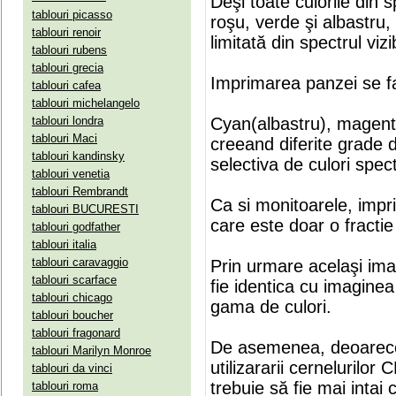
Deşi toate culorile din 
tablouri picasso
roşu, verde şi albastru
tablouri renoir
limitată din spectrul vizib
tablouri rubens
tablouri grecia
Imprimarea panzei se fa
tablouri cafea
tablouri michelangelo
tablouri londra
Cyan(albastru), magenta(
tablouri Maci
creeand diferite grade 
tablouri kandinsky
selectiva de culori spect
tablouri venetia
tablouri Rembrandt
Ca si monitoarele, impr
tablouri BUCURESTI
care este doar o fractie 
tablouri godfather
tablouri italia
tablouri caravaggio
Prin urmare acelaşi ima
tablouri scarface
fie identica cu imaginea 
tablouri chicago
gama de culori.
tablouri boucher
tablouri fragonard
De asemenea, deoarece
tablouri Marilyn Monroe
utilizararii cernelurilo
tablouri da vinci
trebuie să fie mai intai
tablouri roma