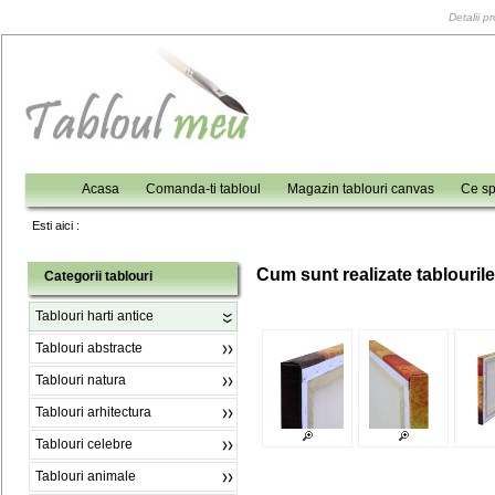
Detalii p
Acasa
Comanda-ti tabloul
Magazin tablouri canvas
Ce sp
Esti aici :
C
um sunt realizate tablouril
Categorii tablouri
Tablouri harti antice
Tablouri abstracte
Tablouri natura
Tablouri arhitectura
Tablouri celebre
Tablouri animale