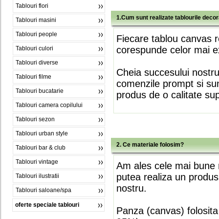
Tablouri flori
1.Cum sunt realizate tablourile deco
Tablouri masini
Tablouri people
Fiecare tablou canvas r
corespunde celor mai ex
Tablouri culori
Tablouri diverse
Cheia succesului nostr
Tablouri filme
comenzile prompt si sunt
Tablouri bucatarie
produs de o calitate su
Tablouri camera copilului
Tablouri sezon
Tablouri urban style
2. Ce materiale folosim?
Tablouri bar & club
Tablouri vintage
Am ales cele mai bune m
putea realiza un produs
Tablouri ilustratii
nostru.
Tablouri saloane/spa
oferte speciale tablouri
Panza (canvas) folosita