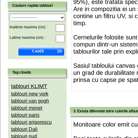
95%), este tratata speci
Cautare rapida tablouri
Are in compozitia ei un 
contine un filtru UV, si
timp.
Inaltime maxima (cm) :
Cernelurile folosite sun
Latime maxima (cm) :
compun dintr-un sistem 
tablourilor tale prin expl
Sasiul tabloului canvas 
un grad de durabilitate 
Tag clouds
prinsa cu capse pe spate
tablouri KLIMT
tablouri new york
tablouri van gogh
tablouri monet
3. Exista diferente intre culorile afi
tablouri paris
tablouri grigorescu
Monitoare color emit cul
tablouri Dali
tablouri nud