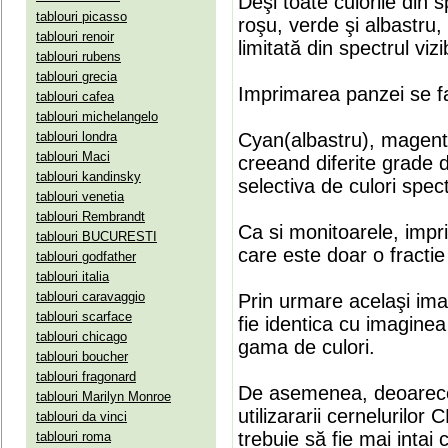
Deşi toate culorile din 
tablouri picasso
roşu, verde şi albastru
tablouri renoir
limitată din spectrul vizib
tablouri rubens
tablouri grecia
Imprimarea panzei se fa
tablouri cafea
tablouri michelangelo
tablouri londra
Cyan(albastru), magenta(
tablouri Maci
creeand diferite grade 
tablouri kandinsky
selectiva de culori spect
tablouri venetia
tablouri Rembrandt
Ca si monitoarele, impr
tablouri BUCURESTI
care este doar o fractie 
tablouri godfather
tablouri italia
tablouri caravaggio
Prin urmare acelaşi ima
tablouri scarface
fie identica cu imaginea 
tablouri chicago
gama de culori.
tablouri boucher
tablouri fragonard
De asemenea, deoarece
tablouri Marilyn Monroe
utilizararii cernelurilo
tablouri da vinci
trebuie să fie mai intai
tablouri roma