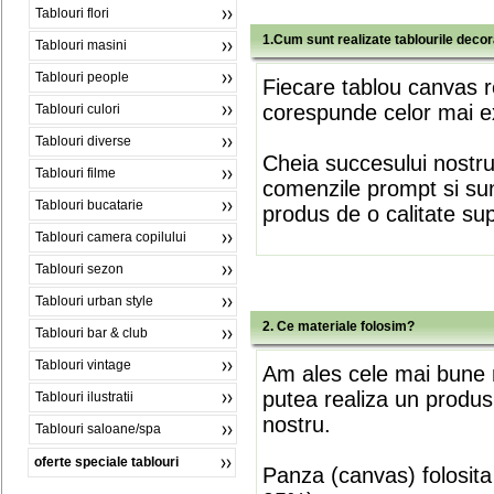
Tablouri flori
1.Cum sunt realizate tablourile deco
Tablouri masini
Tablouri people
Fiecare tablou canvas r
corespunde celor mai ex
Tablouri culori
Tablouri diverse
Cheia succesului nostr
Tablouri filme
comenzile prompt si sunt
Tablouri bucatarie
produs de o calitate su
Tablouri camera copilului
Tablouri sezon
Tablouri urban style
2. Ce materiale folosim?
Tablouri bar & club
Tablouri vintage
Am ales cele mai bune m
putea realiza un produs
Tablouri ilustratii
nostru.
Tablouri saloane/spa
oferte speciale tablouri
Panza (canvas) folosita