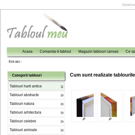
Detalii p
Acasa
Comanda-ti tabloul
Magazin tablouri canvas
Ce sp
Esti aici :
C
um sunt realizate tablouril
Categorii tablouri
Tablouri harti antice
Tablouri abstracte
Tablouri natura
Tablouri arhitectura
Tablouri celebre
Tablouri animale