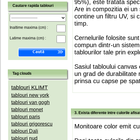
95%), este tratata speci
Cautare rapida tablouri
Are in compozitia ei un 
contine un filtru UV, si
timp.
Inaltime maxima (cm) :
Cernelurile folosite sun
Latime maxima (cm) :
compun dintr-un sistem 
tablourilor tale prin expl
Sasiul tabloului canvas 
un grad de durabilitate 
Tag clouds
prinsa cu capse pe spate
tablouri KLIMT
tablouri new york
tablouri van gogh
tablouri monet
3. Exista diferente intre culorile afi
tablouri paris
tablouri grigorescu
Monitoare color emit cul
tablouri Dali
tablouri nud