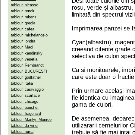
Deşi toate culorile din 
tablouri picasso
roşu, verde şi albastru
tablouri renoir
limitată din spectrul vizib
tablouri rubens
tablouri grecia
Imprimarea panzei se fa
tablouri cafea
tablouri michelangelo
tablouri londra
Cyan(albastru), magenta(
tablouri Maci
creeand diferite grade 
tablouri kandinsky
selectiva de culori spect
tablouri venetia
tablouri Rembrandt
Ca si monitoarele, impr
tablouri BUCURESTI
care este doar o fractie 
tablouri godfather
tablouri italia
tablouri caravaggio
Prin urmare acelaşi ima
tablouri scarface
fie identica cu imaginea 
tablouri chicago
gama de culori.
tablouri boucher
tablouri fragonard
De asemenea, deoarece
tablouri Marilyn Monroe
utilizararii cernelurilo
tablouri da vinci
trebuie să fie mai intai
tablouri roma