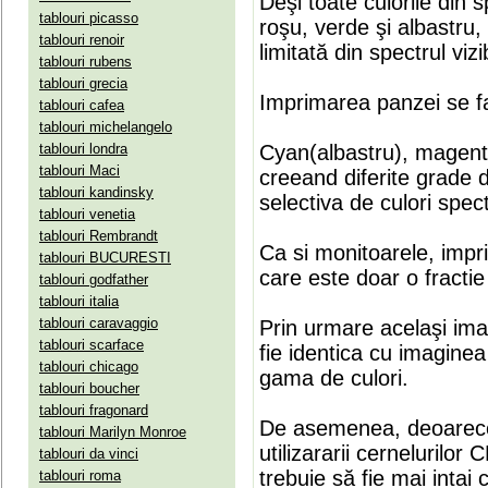
Deşi toate culorile din 
tablouri picasso
roşu, verde şi albastru
tablouri renoir
limitată din spectrul vizib
tablouri rubens
tablouri grecia
Imprimarea panzei se fa
tablouri cafea
tablouri michelangelo
tablouri londra
Cyan(albastru), magenta(
tablouri Maci
creeand diferite grade 
tablouri kandinsky
selectiva de culori spect
tablouri venetia
tablouri Rembrandt
Ca si monitoarele, impr
tablouri BUCURESTI
care este doar o fractie 
tablouri godfather
tablouri italia
tablouri caravaggio
Prin urmare acelaşi ima
tablouri scarface
fie identica cu imaginea 
tablouri chicago
gama de culori.
tablouri boucher
tablouri fragonard
De asemenea, deoarece
tablouri Marilyn Monroe
utilizararii cernelurilo
tablouri da vinci
trebuie să fie mai intai
tablouri roma