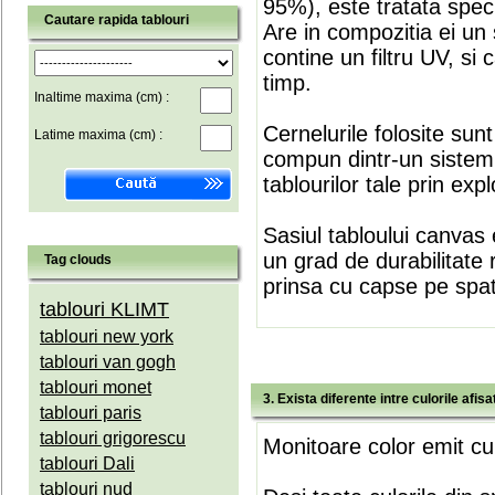
95%), este tratata speci
Cautare rapida tablouri
Are in compozitia ei un 
contine un filtru UV, si
timp.
Inaltime maxima (cm) :
Cernelurile folosite sun
Latime maxima (cm) :
compun dintr-un sistem 
tablourilor tale prin expl
Sasiul tabloului canvas 
un grad de durabilitate 
Tag clouds
prinsa cu capse pe spate
tablouri KLIMT
tablouri new york
tablouri van gogh
tablouri monet
3. Exista diferente intre culorile afi
tablouri paris
tablouri grigorescu
Monitoare color emit cul
tablouri Dali
tablouri nud