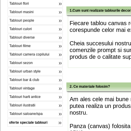
Tablouri flori
1.Cum sunt realizate tablourile deco
Tablouri masini
Tablouri people
Fiecare tablou canvas r
corespunde celor mai ex
Tablouri culori
Tablouri diverse
Cheia succesului nostr
Tablouri filme
comenzile prompt si sunt
Tablouri camera copilului
produs de o calitate su
Tablouri sezon
Tablouri urban style
Tablouri bar & club
2. Ce materiale folosim?
Tablouri vintage
Tablouri harti antice
Am ales cele mai bune m
putea realiza un produs
Tablouri ilustratii
nostru.
Tablouri saloane/spa
oferte speciale tablouri
Panza (canvas) folosita