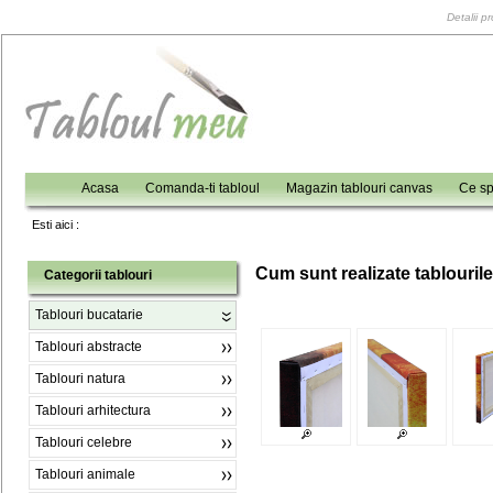
Detalii p
Acasa
Comanda-ti tabloul
Magazin tablouri canvas
Ce sp
Esti aici :
C
um sunt realizate tablouril
Categorii tablouri
Tablouri bucatarie
Tablouri abstracte
Tablouri natura
Tablouri arhitectura
Tablouri celebre
Tablouri animale