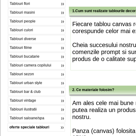
Tablouri flori
1.Cum sunt realizate tablourile deco
Tablouri masini
Tablouri people
Fiecare tablou canvas r
corespunde celor mai ex
Tablouri culori
Tablouri diverse
Cheia succesului nostr
Tablouri filme
comenzile prompt si sunt
Tablouri bucatarie
produs de o calitate su
Tablouri camera copilului
Tablouri sezon
Tablouri urban style
2. Ce materiale folosim?
Tablouri bar & club
Tablouri vintage
Am ales cele mai bune m
putea realiza un produs
Tablouri ilustratii
nostru.
Tablouri saloane/spa
oferte speciale tablouri
Panza (canvas) folosita