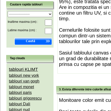
95%), este tratata speci
Cautare rapida tablouri
Are in compozitia ei un 
contine un filtru UV, si
timp.
Inaltime maxima (cm) :
Cernelurile folosite sun
Latime maxima (cm) :
compun dintr-un sistem 
tablourilor tale prin expl
Sasiul tabloului canvas 
un grad de durabilitate 
Tag clouds
prinsa cu capse pe spate
tablouri KLIMT
tablouri new york
tablouri van gogh
tablouri monet
3. Exista diferente intre culorile afi
tablouri paris
tablouri grigorescu
Monitoare color emit cul
tablouri Dali
tablouri nud