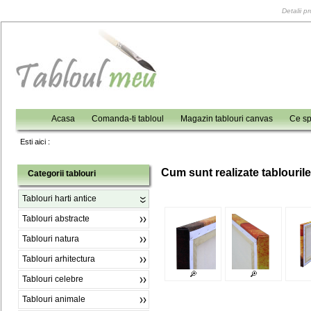
Detalii p
Acasa
Comanda-ti tabloul
Magazin tablouri canvas
Ce sp
Esti aici :
C
um sunt realizate tablouril
Categorii tablouri
Tablouri harti antice
Tablouri abstracte
Tablouri natura
Tablouri arhitectura
Tablouri celebre
Tablouri animale