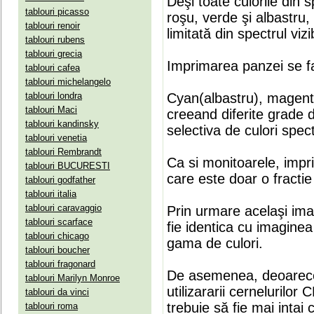
Deşi toate culorile din 
tablouri picasso
roşu, verde şi albastru
tablouri renoir
limitată din spectrul vizib
tablouri rubens
tablouri grecia
Imprimarea panzei se fa
tablouri cafea
tablouri michelangelo
tablouri londra
Cyan(albastru), magenta(
tablouri Maci
creeand diferite grade 
tablouri kandinsky
selectiva de culori spect
tablouri venetia
tablouri Rembrandt
Ca si monitoarele, impr
tablouri BUCURESTI
care este doar o fractie 
tablouri godfather
tablouri italia
tablouri caravaggio
Prin urmare acelaşi ima
tablouri scarface
fie identica cu imaginea 
tablouri chicago
gama de culori.
tablouri boucher
tablouri fragonard
De asemenea, deoarece
tablouri Marilyn Monroe
utilizararii cernelurilo
tablouri da vinci
trebuie să fie mai intai
tablouri roma