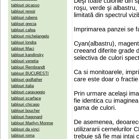
Deşi toate culorile din 
tablouri picasso
roşu, verde şi albastru
tablouri renoir
limitată din spectrul vizib
tablouri rubens
tablouri grecia
Imprimarea panzei se fa
tablouri cafea
tablouri michelangelo
tablouri londra
Cyan(albastru), magenta(
tablouri Maci
creeand diferite grade 
tablouri kandinsky
selectiva de culori spect
tablouri venetia
tablouri Rembrandt
Ca si monitoarele, impr
tablouri BUCURESTI
care este doar o fractie 
tablouri godfather
tablouri italia
tablouri caravaggio
Prin urmare acelaşi ima
tablouri scarface
fie identica cu imaginea 
tablouri chicago
gama de culori.
tablouri boucher
tablouri fragonard
De asemenea, deoarece
tablouri Marilyn Monroe
utilizararii cernelurilo
tablouri da vinci
trebuie să fie mai intai
tablouri roma