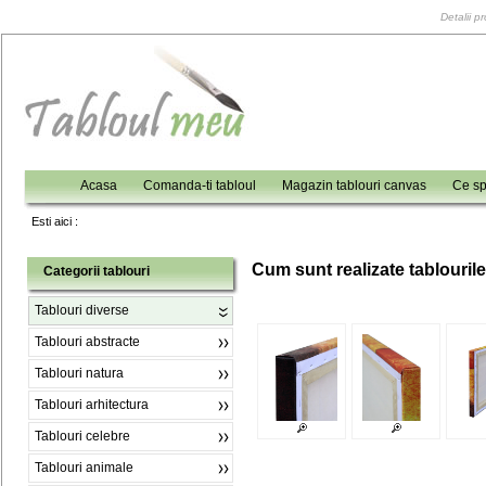
Detalii p
Acasa
Comanda-ti tabloul
Magazin tablouri canvas
Ce sp
Esti aici :
C
um sunt realizate tablouril
Categorii tablouri
Tablouri diverse
Tablouri abstracte
Tablouri natura
Tablouri arhitectura
Tablouri celebre
Tablouri animale