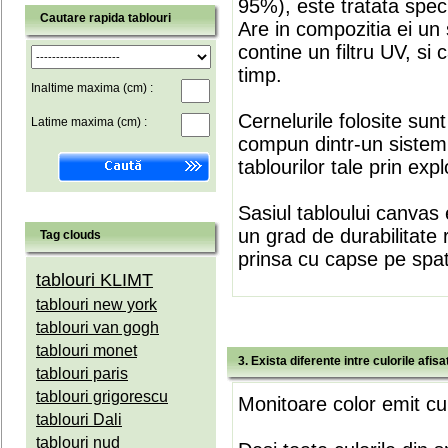
95%), este tratata speci
Cautare rapida tablouri
Are in compozitia ei un 
contine un filtru UV, si
timp.
Inaltime maxima (cm) :
Cernelurile folosite sun
Latime maxima (cm) :
compun dintr-un sistem 
tablourilor tale prin expl
Sasiul tabloului canvas 
un grad de durabilitate 
Tag clouds
prinsa cu capse pe spate
tablouri KLIMT
tablouri new york
tablouri van gogh
tablouri monet
3. Exista diferente intre culorile afi
tablouri paris
tablouri grigorescu
Monitoare color emit cul
tablouri Dali
tablouri nud