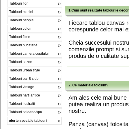
Tablouri flori
1.Cum sunt realizate tablourile deco
Tablouri masini
Tablouri people
Fiecare tablou canvas r
corespunde celor mai ex
Tablouri culori
Tablouri filme
Cheia succesului nostr
Tablouri bucatarie
comenzile prompt si sunt
Tablouri camera copilului
produs de o calitate su
Tablouri sezon
Tablouri urban style
Tablouri bar & club
2. Ce materiale folosim?
Tablouri vintage
Tablouri harti antice
Am ales cele mai bune m
putea realiza un produs
Tablouri ilustratii
nostru.
Tablouri saloane/spa
oferte speciale tablouri
Panza (canvas) folosita