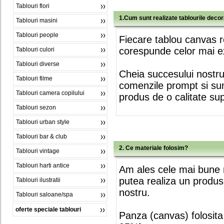
Tablouri flori
1.Cum sunt realizate tablourile deco
Tablouri masini
Tablouri people
Fiecare tablou canvas r
corespunde celor mai ex
Tablouri culori
Tablouri diverse
Cheia succesului nostr
Tablouri filme
comenzile prompt si sunt
Tablouri camera copilului
produs de o calitate su
Tablouri sezon
Tablouri urban style
Tablouri bar & club
2. Ce materiale folosim?
Tablouri vintage
Tablouri harti antice
Am ales cele mai bune m
putea realiza un produs
Tablouri ilustratii
nostru.
Tablouri saloane/spa
oferte speciale tablouri
Panza (canvas) folosita