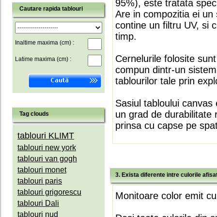
95%), este tratata speci
Cautare rapida tablouri
Are in compozitia ei un 
contine un filtru UV, si
timp.
Inaltime maxima (cm) :
Cernelurile folosite sun
Latime maxima (cm) :
compun dintr-un sistem 
tablourilor tale prin expl
Sasiul tabloului canvas 
un grad de durabilitate 
Tag clouds
prinsa cu capse pe spate
tablouri KLIMT
tablouri new york
tablouri van gogh
tablouri monet
3. Exista diferente intre culorile afi
tablouri paris
tablouri grigorescu
Monitoare color emit cul
tablouri Dali
tablouri nud