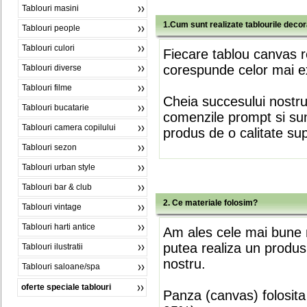
Tablouri masini
1.Cum sunt realizate tablourile deco
Tablouri people
Tablouri culori
Fiecare tablou canvas r
corespunde celor mai ex
Tablouri diverse
Tablouri filme
Cheia succesului nostr
Tablouri bucatarie
comenzile prompt si sunt
Tablouri camera copilului
produs de o calitate su
Tablouri sezon
Tablouri urban style
Tablouri bar & club
2. Ce materiale folosim?
Tablouri vintage
Tablouri harti antice
Am ales cele mai bune m
putea realiza un produs
Tablouri ilustratii
nostru.
Tablouri saloane/spa
oferte speciale tablouri
Panza (canvas) folosita