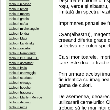
Deşi toate culorile din 
tablouri picasso
roşu, verde şi albastru
tablouri renoir
limitată din spectrul vizib
tablouri rubens
tablouri grecia
Imprimarea panzei se fa
tablouri cafea
tablouri michelangelo
tablouri londra
Cyan(albastru), magenta(
tablouri Maci
creeand diferite grade 
tablouri kandinsky
selectiva de culori spect
tablouri venetia
tablouri Rembrandt
Ca si monitoarele, impr
tablouri BUCURESTI
care este doar o fractie 
tablouri godfather
tablouri italia
tablouri caravaggio
Prin urmare acelaşi ima
tablouri scarface
fie identica cu imaginea 
tablouri chicago
gama de culori.
tablouri boucher
tablouri fragonard
De asemenea, deoarece
tablouri Marilyn Monroe
utilizararii cernelurilo
tablouri da vinci
trebuie să fie mai intai
tablouri roma