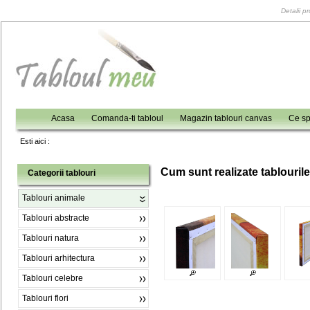
Detalii p
Acasa
Comanda-ti tabloul
Magazin tablouri canvas
Ce sp
Esti aici :
C
um sunt realizate tablouril
Categorii tablouri
Tablouri animale
Tablouri abstracte
Tablouri natura
Tablouri arhitectura
Tablouri celebre
Tablouri flori