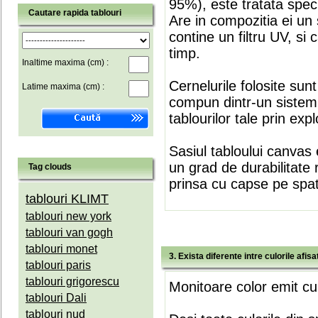
95%), este tratata speci
Cautare rapida tablouri
Are in compozitia ei un 
contine un filtru UV, si
timp.
Inaltime maxima (cm) :
Cernelurile folosite sun
Latime maxima (cm) :
compun dintr-un sistem 
tablourilor tale prin expl
Sasiul tabloului canvas 
un grad de durabilitate 
Tag clouds
prinsa cu capse pe spate
tablouri KLIMT
tablouri new york
tablouri van gogh
tablouri monet
3. Exista diferente intre culorile afi
tablouri paris
tablouri grigorescu
Monitoare color emit cul
tablouri Dali
tablouri nud