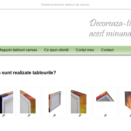
Detalii producere tablouri tip canvas
agazin tablouri canvas
Ce spun clientii
Contul meu
Contact
 sunt realizate tablourile?