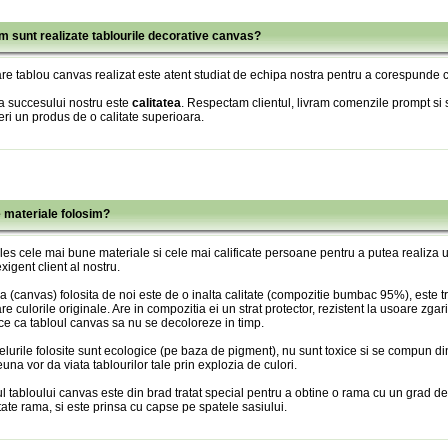
m sunt realizate tablourile decorative canvas?
re tablou canvas realizat este atent studiat de echipa nostra pentru a corespunde c
a succesului nostru este
calitatea
. Respectam clientul, livram comenzile prompt si s
eri un produs de o calitate superioara.
e materiale folosim?
es cele mai bune materiale si cele mai calificate persoane pentru a putea realiza
xigent client al nostru.
 (canvas) folosita de noi este de o inalta calitate (compozitie bumbac 95%), este tr
re culorile originale. Are in compozitia ei un strat protector, rezistent la usoare zgari
ce ca tabloul canvas sa nu se decoloreze in timp.
lurile folosite sunt ecologice (pe baza de pigment), nu sunt toxice si se compun din
una vor da viata tablourilor tale prin explozia de culori.
l tabloului canvas este din brad tratat special pentru a obtine o rama cu un grad de
itate rama, si este prinsa cu capse pe spatele sasiului.