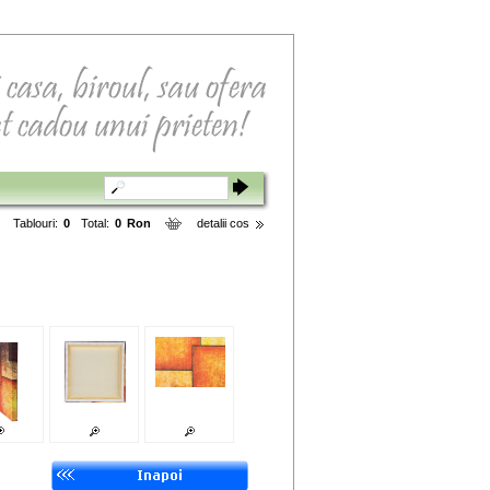
Tablouri:
0
Total:
0
Ron
detalii cos