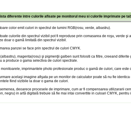
ista diferente intre culorile afisate pe monitorul meu si culorile imprimate pe ta
oare color emit culori in spectrul de lumini RGB(rosu, verde, albastru).
toate culorile din spectrul vizibil pot fi reproduse prin comasarea de roşu, verde şi
ze doar o gamă limitată din spectrul vizibil.
marea panzei se face prin spectrul de culori CMYK.
albastru), magenta(rosu) şi pigmenţii galben sunt folositi ca filtre, creeand diferite
u a produce o gama selectiva de culori spectrale.
 monitoarele, imprimantele photo profesionale produc o gamă de culori, care este doa
urmare acelaşi imagine afişata pe un monitor de calculator poate să nu fie identica
entele fiind vizibile la doar o gama de culori.
semenea, deoarece procesele de imprimare, cum ar fi compensarea utilizararii cer
n, negru) in artă digitală trebuie să fie mai intai convertite in culoari CMYK, pentru