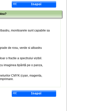
blou?
 albastru, monitoarele sunt capabile sa
 grade de rosu, verde si albastru
r o fractie a spectrului vizibil.
 cu imaginea tipărită pe o panza,
nelurilor CMYK (cyan, magenta,
 imprimare.