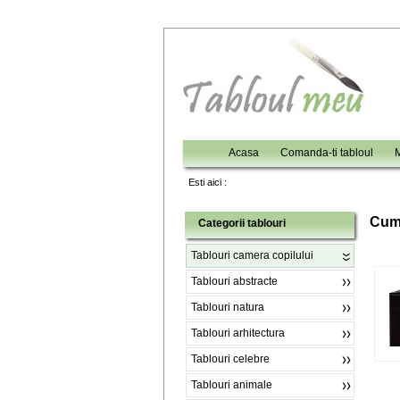
Acasa
Comanda-ti tabloul
M
Esti aici :
C
um
Categorii tablouri
Tablouri camera copilului
Tablouri abstracte
Tablouri natura
Tablouri arhitectura
Tablouri celebre
Tablouri animale