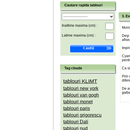
Cautare rapida tablouri
3. Ex
Inaltime maxima (cm) :
Monit
Latime maxima (cm) :
Deşi 
afise
Impri
Cyan(
pentr
Tag clouds
Ca si
Prin 
tablouri KLIMT
difer
tablouri new york
De a
galbe
tablouri van gogh
tablouri monet
tablouri paris
tablouri grigorescu
tablouri Dali
tablouri nud