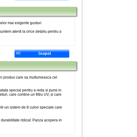
elor mai exigente gusturi.
untem atenti la orice detaliu pentru a
 un produs care sa multumeasca cel
atata special pentru a reda si pune in
eturi, care contine un filtru UV, si care
tr-un sistem de 8 culori speciale care
 durabilitate ridicat. Panza acopera in