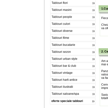
Tablouri flori
1.Cu
Tablouri masini
Tablouri people
Fieca
Tablouri culori
Chei
va of
Tablouri diverse
Tablouri filme
Tablouri bucatarie
2. C
Tablouri sezon
Tablouri urban style
Am al
mai e
Tablouri bar & club
Panza
Tablouri vintage
valoa
va fa
Tablouri harti antice
Cerne
Tablouri ilustratii
impre
Tablouri saloane/spa
Sasiu
total
oferte speciale tablouri