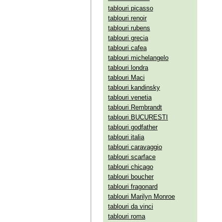
tablouri picasso
tablouri renoir
tablouri rubens
tablouri grecia
tablouri cafea
tablouri michelangelo
tablouri londra
tablouri Maci
tablouri kandinsky
tablouri venetia
tablouri Rembrandt
tablouri BUCURESTI
tablouri godfather
tablouri italia
tablouri caravaggio
tablouri scarface
tablouri chicago
tablouri boucher
tablouri fragonard
tablouri Marilyn Monroe
tablouri da vinci
tablouri roma