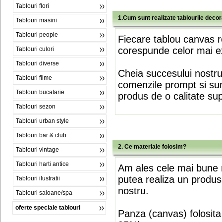
Tablouri flori
1.Cum sunt realizate tablourile deco
Tablouri masini
Tablouri people
Fiecare tablou canvas r
corespunde celor mai ex
Tablouri culori
Tablouri diverse
Cheia succesului nostr
Tablouri filme
comenzile prompt si sunt
Tablouri bucatarie
produs de o calitate su
Tablouri sezon
Tablouri urban style
Tablouri bar & club
2. Ce materiale folosim?
Tablouri vintage
Tablouri harti antice
Am ales cele mai bune m
putea realiza un produs
Tablouri ilustratii
nostru.
Tablouri saloane/spa
oferte speciale tablouri
Panza (canvas) folosita