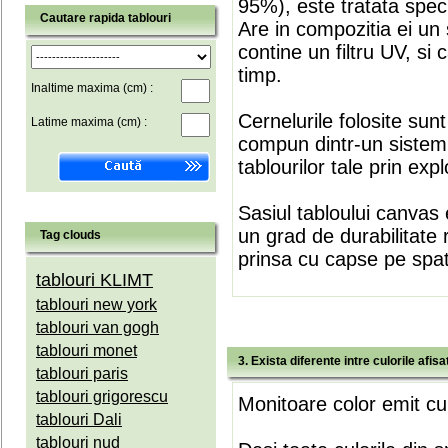
95%), este tratata speci
Cautare rapida tablouri
Are in compozitia ei un 
contine un filtru UV, si
timp.
Inaltime maxima (cm) :
Cernelurile folosite sun
Latime maxima (cm) :
compun dintr-un sistem 
tablourilor tale prin expl
Sasiul tabloului canvas 
un grad de durabilitate 
Tag clouds
prinsa cu capse pe spate
tablouri KLIMT
tablouri new york
tablouri van gogh
tablouri monet
3. Exista diferente intre culorile afi
tablouri paris
tablouri grigorescu
Monitoare color emit cul
tablouri Dali
tablouri nud