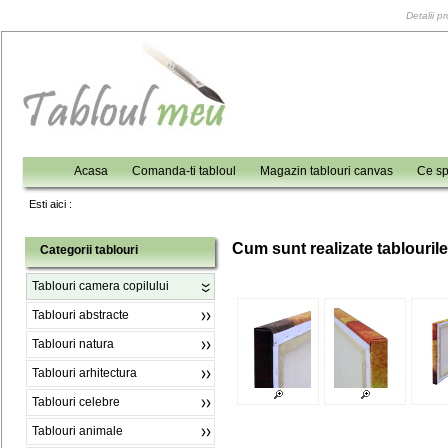
Detalii p
Acasa
Comanda-ti tabloul
Magazin tablouri canvas
Ce sp
Esti aici :
C
um sunt realizate tablouril
Categorii tablouri
Tablouri camera copilului
Tablouri abstracte
Tablouri natura
Tablouri arhitectura
Tablouri celebre
Tablouri animale