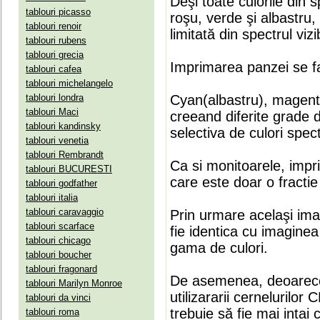
Deşi toate culorile din 
tablouri picasso
roşu, verde şi albastru
tablouri renoir
limitată din spectrul vizib
tablouri rubens
tablouri grecia
Imprimarea panzei se fa
tablouri cafea
tablouri michelangelo
tablouri londra
Cyan(albastru), magenta(
tablouri Maci
creeand diferite grade 
tablouri kandinsky
selectiva de culori spect
tablouri venetia
tablouri Rembrandt
Ca si monitoarele, impr
tablouri BUCURESTI
care este doar o fractie 
tablouri godfather
tablouri italia
tablouri caravaggio
Prin urmare acelaşi ima
tablouri scarface
fie identica cu imaginea 
tablouri chicago
gama de culori.
tablouri boucher
tablouri fragonard
De asemenea, deoarece
tablouri Marilyn Monroe
utilizararii cernelurilo
tablouri da vinci
trebuie să fie mai intai
tablouri roma