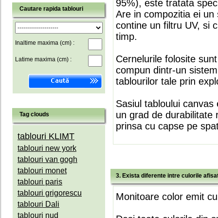
95%), este tratata speci
Cautare rapida tablouri
Are in compozitia ei un 
contine un filtru UV, si
timp.
Inaltime maxima (cm) :
Cernelurile folosite sun
Latime maxima (cm) :
compun dintr-un sistem 
tablourilor tale prin expl
Sasiul tabloului canvas 
un grad de durabilitate 
Tag clouds
prinsa cu capse pe spate
tablouri KLIMT
tablouri new york
tablouri van gogh
tablouri monet
3. Exista diferente intre culorile afi
tablouri paris
tablouri grigorescu
Monitoare color emit cul
tablouri Dali
tablouri nud