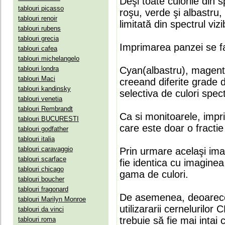
Deşi toate culorile din 
tablouri picasso
roşu, verde şi albastru
tablouri renoir
limitată din spectrul vizib
tablouri rubens
tablouri grecia
Imprimarea panzei se fa
tablouri cafea
tablouri michelangelo
tablouri londra
Cyan(albastru), magenta(
tablouri Maci
creeand diferite grade 
tablouri kandinsky
selectiva de culori spect
tablouri venetia
tablouri Rembrandt
Ca si monitoarele, impr
tablouri BUCURESTI
care este doar o fractie 
tablouri godfather
tablouri italia
tablouri caravaggio
Prin urmare acelaşi ima
tablouri scarface
fie identica cu imaginea 
tablouri chicago
gama de culori.
tablouri boucher
tablouri fragonard
De asemenea, deoarece
tablouri Marilyn Monroe
utilizararii cernelurilo
tablouri da vinci
trebuie să fie mai intai
tablouri roma