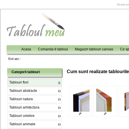
Detalii p
Acasa
Comanda-ti tabloul
Magazin tablouri canvas
Ce sp
Esti aici :
C
um sunt realizate tablouril
Categorii tablouri
Tablouri flori
Tablouri abstracte
Tablouri natura
Tablouri arhitectura
Tablouri celebre
Tablouri animale