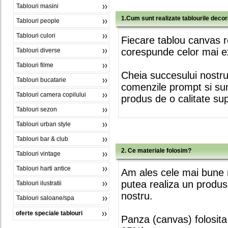
Tablouri masini
1.Cum sunt realizate tablourile deco
Tablouri people
Tablouri culori
Fiecare tablou canvas r
corespunde celor mai ex
Tablouri diverse
Tablouri filme
Cheia succesului nostr
Tablouri bucatarie
comenzile prompt si sunt
Tablouri camera copilului
produs de o calitate su
Tablouri sezon
Tablouri urban style
Tablouri bar & club
2. Ce materiale folosim?
Tablouri vintage
Tablouri harti antice
Am ales cele mai bune m
putea realiza un produs
Tablouri ilustratii
nostru.
Tablouri saloane/spa
oferte speciale tablouri
Panza (canvas) folosita